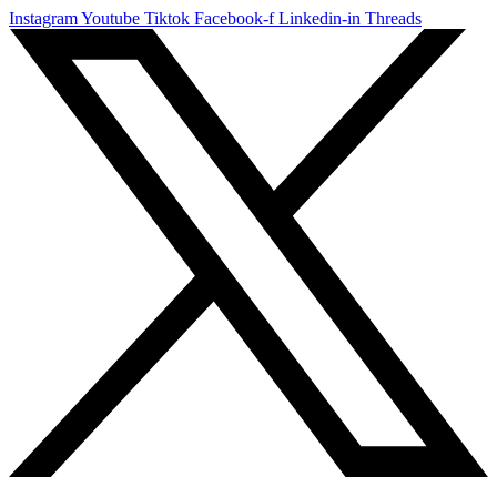
Instagram
Youtube
Tiktok
Facebook-f
Linkedin-in
Threads