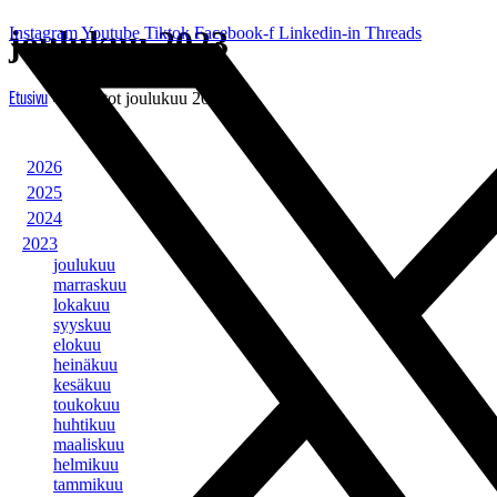
Mene
Instagram
joulukuu 2023
Youtube
Tiktok
Facebook-f
Linkedin-in
Threads
sisältöön
»
Arkistot joulukuu 2023
Etusivu
+
2026
+
elokuu
2025
heinäkuu
+
joulukuu
2024
kesäkuu
marraskuu
-
joulukuu
2023
toukokuu
lokakuu
marraskuu
joulukuu
huhtikuu
syyskuu
lokakuu
marraskuu
maaliskuu
elokuu
syyskuu
lokakuu
helmikuu
heinäkuu
elokuu
syyskuu
tammikuu
kesäkuu
heinäkuu
elokuu
toukokuu
kesäkuu
heinäkuu
huhtikuu
toukokuu
kesäkuu
maaliskuu
huhtikuu
toukokuu
helmikuu
maaliskuu
huhtikuu
tammikuu
helmikuu
maaliskuu
tammikuu
helmikuu
tammikuu