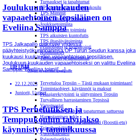
Turnaukset ja tapahtumat
Joulukuun kuukauden
TPS perhefutis ja temppukoulu
TPS Mimmit
vapaaehtoinen tepsiläinen on
Kimi-Tiikerin Futiskerho
Joukkuetoiminta
Eveliina Samppa
Erityisryhmien toiminta
TPS aikuisten kuntofutis
TPS iltapäivätoiminta
TPS Jalkapallo palkitsee yhdessä
Pelinohjaus ja tuomarointi
pääyhteistyökumppaninsa OP Turun Seudun kanssa joka
Koulutukset
kuukausi kuukauden vapaaehtoisen tepsiläisen.
Turnaukset ja tapahtumat
Joulukuun kuukauden vapaaehtoiseksi on valittu Eveliina
LUE LISÄÄ
Samppa. Eveliina toimii[…]
Ohjeet ja palvelut tepsiläisille
Tervetuloa Tepsiin – Tästä mukaan toimintaan!
22.12.2023
Toimintaohjeet, käytännöt ja maksut
Juniorit, Uutiset
Pelaajarekrytointi ja siirtyminen Tepsiin
Turvallinen harrastaminen Tepsissä
Varusteasiat
TPS Perhefutiksen ja
Vakuutukset ja ohjeet tapaturman sattuessa
Harrastamisen tuki
Temppukoulun talvijakso
Turun kaupungin harrastekortti (Boostii-etu)
käynnistyy tammikuussa
Toimihenkilöille
Vuorokalenteri
Palautelaatikko