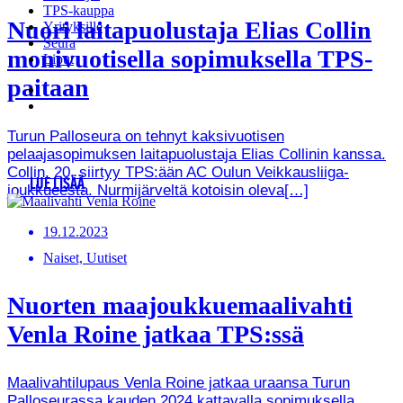
TPS-kauppa
Nuori laitapuolustaja Elias Collin
Yrityksille
Seura
monivuotisella sopimuksella TPS-
Liput
paitaan
Turun Palloseura on tehnyt kaksivuotisen
pelaajasopimuksen laitapuolustaja Elias Collinin kanssa.
Collin, 20, siirtyy TPS:ään AC Oulun Veikkausliiga-
LUE LISÄÄ
joukkueesta. Nurmijärveltä kotoisin oleva[…]
19.12.2023
Naiset, Uutiset
Nuorten maajoukkuemaalivahti
Venla Roine jatkaa TPS:ssä
Maalivahtilupaus Venla Roine jatkaa uraansa Turun
Palloseurassa kauden 2024 kattavalla sopimuksella.