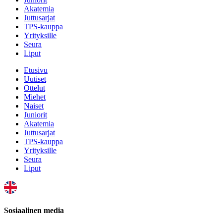
Akatemia
Juttusarjat
TPS-kauppa
Yrityksille
Seura
Liput
Etusivu
Uutiset
Ottelut
Miehet
Naiset
Juniorit
Akatemia
Juttusarjat
TPS-kauppa
Yrityksille
Seura
Liput
Sosiaalinen media