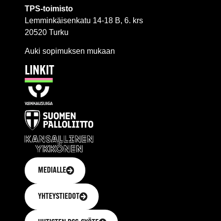
TPS-toimisto
Lemminkäisenkatu 14-18 B, 6. krs
20520 Turku
Auki sopimuksen mukaan
LINKIT
MEDIALLE
YHTEYSTIEDOT