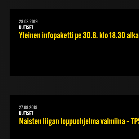
28.08.2019
UUTISET
Yleinen infopaketti pe 30.8. klo 18.30 alk
27.08.2019
UUTISET
Naisten liigan loppuohjelma valmiina – TP