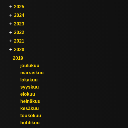
+
elokuu
2025
heinäkuu
+
joulukuu
2024
kesäkuu
marraskuu
+
joulukuu
2023
toukokuu
lokakuu
marraskuu
+
joulukuu
2022
huhtikuu
syyskuu
lokakuu
marraskuu
+
joulukuu
2021
maaliskuu
elokuu
syyskuu
lokakuu
marraskuu
+
helmikuu
joulukuu
2020
heinäkuu
elokuu
syyskuu
lokakuu
tammikuu
marraskuu
-
kesäkuu
joulukuu
2019
heinäkuu
elokuu
syyskuu
lokakuu
toukokuu
marraskuu
kesäkuu
joulukuu
heinäkuu
elokuu
syyskuu
huhtikuu
lokakuu
toukokuu
marraskuu
kesäkuu
heinäkuu
elokuu
maaliskuu
syyskuu
huhtikuu
lokakuu
toukokuu
kesäkuu
heinäkuu
helmikuu
elokuu
maaliskuu
syyskuu
huhtikuu
toukokuu
kesäkuu
tammikuu
heinäkuu
helmikuu
elokuu
maaliskuu
huhtikuu
toukokuu
kesäkuu
tammikuu
heinäkuu
helmikuu
maaliskuu
huhtikuu
toukokuu
kesäkuu
tammikuu
helmikuu
maaliskuu
huhtikuu
toukokuu
tammikuu
helmikuu
maaliskuu
huhtikuu
tammikuu