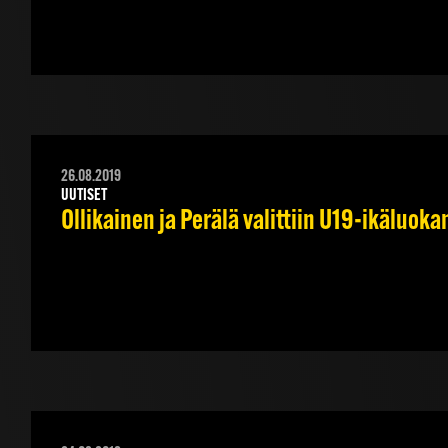
26.08.2019
UUTISET
Ollikainen ja Perälä valittiin U19-ikäluok