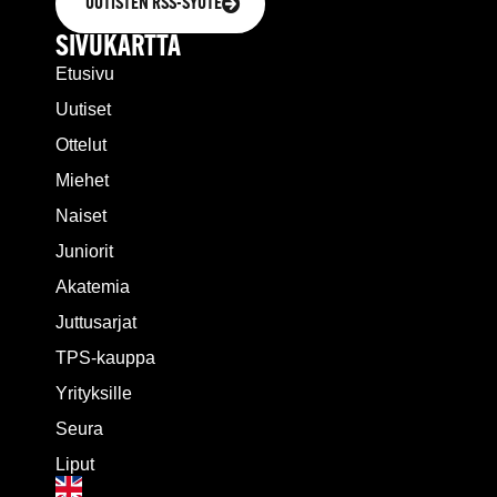
UUTISTEN RSS-SYÖTE
SIVUKARTTA
Etusivu
Uutiset
Ottelut
Miehet
Naiset
Juniorit
Akatemia
Juttusarjat
TPS-kauppa
Yrityksille
Seura
Liput