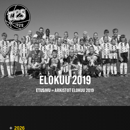
ELOKUU 2019
ETUSIVU
»
ARKISTOT ELOKUU 2019
+
2026