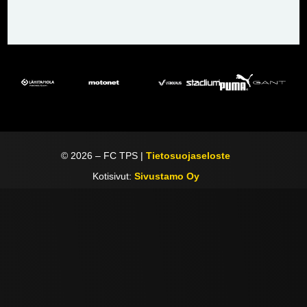
©
2026
– FC TPS |
Tietosuojaseloste
Kotisivut:
Sivustamo Oy