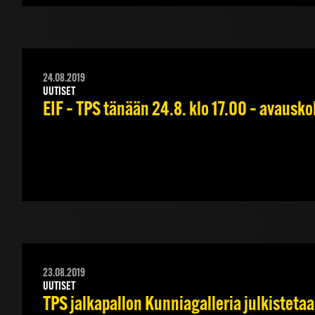
24.08.2019
UUTISET
EIF – TPS tänään 24.8. klo 17.00 – avaus
23.08.2019
UUTISET
TPS jalkapallon Kunniagalleria julkistetaa