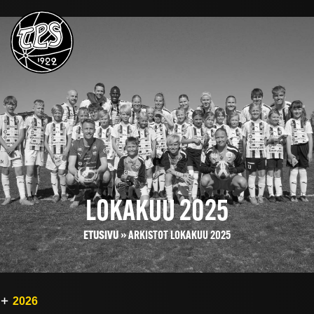
LOKAKUU 2025
ETUSIVU
»
ARKISTOT LOKAKUU 2025
+
2026