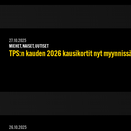
27.10.2025
MIEHET, NAISET, UUTISET
TPS:n kauden 2026 kausikortit nyt myynniss
26.10.2025