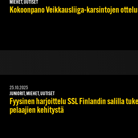
MIEHET, UUTISET
Kokoonpano Veikkausliiga-karsintojen ottelu
25.10.2025
JUNIORIT, MIEHET, UUTISET
Fyysinen harjoittelu SSL Finlandin salilla t
pelaajien kehitystä