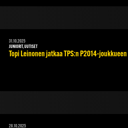
31.10.2025
JUNIORIT, UUTISET
Topi Leinonen jatkaa TPS:n P2014-joukkueen
28.10.2025