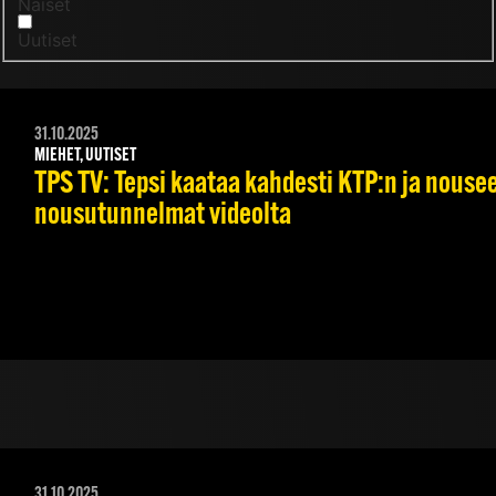
maaliskuu
Naiset
huhtikuu
toukokuu
kesäkuu
tammikuu
heinäkuu
helmikuu
maaliskuu
Uutiset
huhtikuu
toukokuu
kesäkuu
tammikuu
helmikuu
maaliskuu
huhtikuu
toukokuu
tammikuu
helmikuu
maaliskuu
huhtikuu
tammikuu
helmikuu
maaliskuu
31.10.2025
tammikuu
MIEHET, UUTISET
TPS TV: Tepsi kaataa kahdesti KTP:n ja nouse
nousutunnelmat videolta
31.10.2025