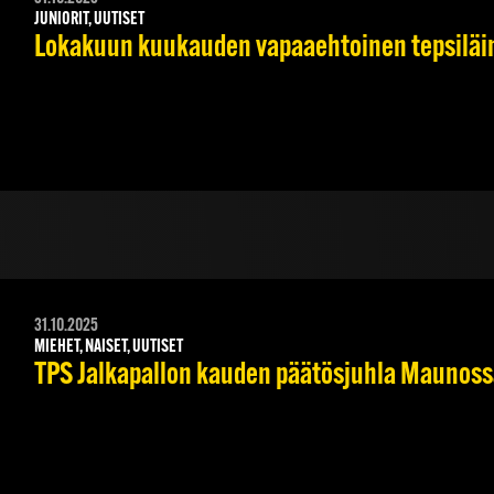
JUNIORIT, UUTISET
Lokakuun kuukauden vapaaehtoinen tepsiläin
31.10.2025
MIEHET, NAISET, UUTISET
TPS Jalkapallon kauden päätösjuhla Maunossa