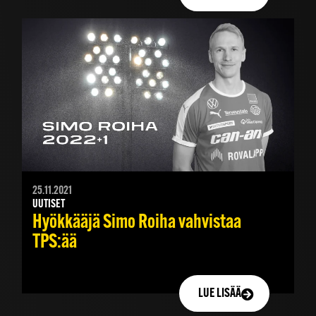
25.11.2021
UUTISET
Hyökkääjä Simo Roiha vahvistaa
TPS:ää
LUE LISÄÄ