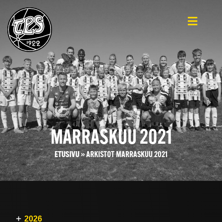
MARRASKUU 2021
ETUSIVU
»
ARKISTOT MARRASKUU 2021
+
2026