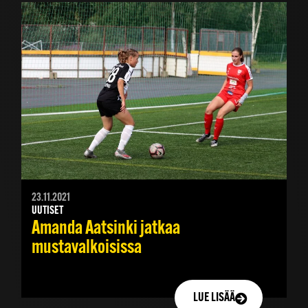
23.11.2021
UUTISET
Amanda Aatsinki jatkaa
mustavalkoisissa
LUE LISÄÄ