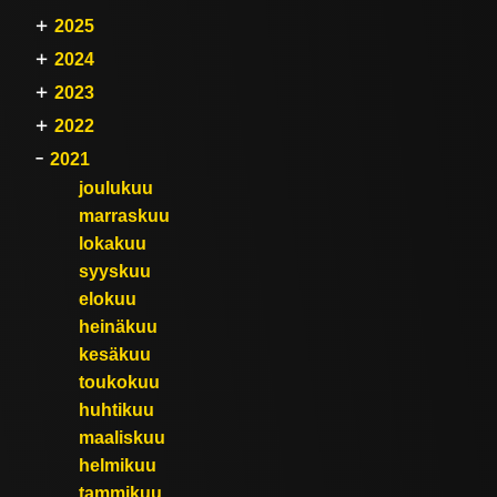
+
elokuu
2025
heinäkuu
+
joulukuu
2024
kesäkuu
marraskuu
+
joulukuu
2023
toukokuu
lokakuu
marraskuu
+
joulukuu
2022
huhtikuu
syyskuu
lokakuu
marraskuu
-
joulukuu
2021
maaliskuu
elokuu
syyskuu
lokakuu
marraskuu
helmikuu
joulukuu
heinäkuu
elokuu
syyskuu
lokakuu
tammikuu
marraskuu
kesäkuu
heinäkuu
elokuu
syyskuu
lokakuu
toukokuu
kesäkuu
heinäkuu
elokuu
syyskuu
huhtikuu
toukokuu
kesäkuu
heinäkuu
elokuu
maaliskuu
huhtikuu
toukokuu
kesäkuu
heinäkuu
helmikuu
maaliskuu
huhtikuu
toukokuu
kesäkuu
tammikuu
helmikuu
maaliskuu
huhtikuu
toukokuu
tammikuu
helmikuu
maaliskuu
huhtikuu
tammikuu
helmikuu
maaliskuu
tammikuu
helmikuu
tammikuu