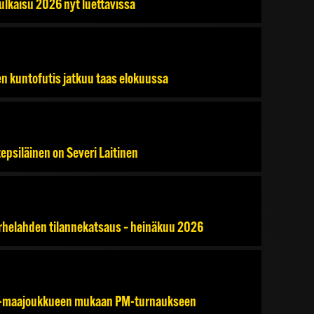
julkaisu 2026 nyt luettavissa
en kuntofutis jatkuu taas elokuussa
psiläinen on Severi Laitinen
rhelahden tilannekatsaus – heinäkuu 2026
7-maajoukkueen mukaan PM-turnaukseen