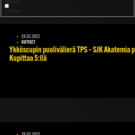
maaliskuu
Naiset
huhtikuu
toukokuu
kesäkuu
tammikuu
heinäkuu
helmikuu
maaliskuu
Uutiset
huhtikuu
toukokuu
kesäkuu
tammikuu
helmikuu
maaliskuu
huhtikuu
toukokuu
tammikuu
helmikuu
maaliskuu
huhtikuu
tammikuu
helmikuu
maaliskuu
28.02.2022
tammikuu
UUTISET
Ykköscupin puolivälierä TPS – SJK Akatemia p
Kupittaa 5:llä
26.02.2022