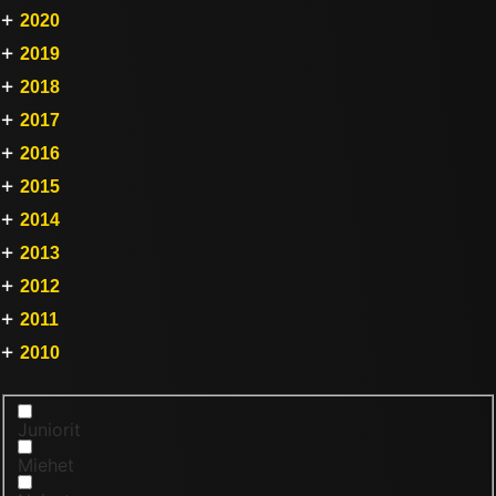
+
joulukuu
2020
marraskuu
+
joulukuu
2019
lokakuu
marraskuu
+
joulukuu
2018
syyskuu
lokakuu
marraskuu
+
joulukuu
2017
elokuu
syyskuu
lokakuu
marraskuu
+
joulukuu
2016
heinäkuu
elokuu
syyskuu
lokakuu
marraskuu
+
kesäkuu
joulukuu
2015
heinäkuu
elokuu
syyskuu
lokakuu
toukokuu
marraskuu
+
kesäkuu
joulukuu
2014
heinäkuu
elokuu
syyskuu
huhtikuu
lokakuu
toukokuu
marraskuu
+
kesäkuu
joulukuu
2013
heinäkuu
elokuu
maaliskuu
syyskuu
huhtikuu
lokakuu
toukokuu
marraskuu
+
kesäkuu
joulukuu
2012
heinäkuu
helmikuu
elokuu
maaliskuu
syyskuu
huhtikuu
lokakuu
toukokuu
marraskuu
+
kesäkuu
joulukuu
2011
tammikuu
heinäkuu
helmikuu
elokuu
maaliskuu
syyskuu
huhtikuu
lokakuu
toukokuu
marraskuu
+
kesäkuu
joulukuu
2010
tammikuu
heinäkuu
helmikuu
elokuu
maaliskuu
syyskuu
huhtikuu
lokakuu
toukokuu
marraskuu
kesäkuu
joulukuu
tammikuu
heinäkuu
helmikuu
elokuu
maaliskuu
syyskuu
huhtikuu
lokakuu
toukokuu
marraskuu
kesäkuu
tammikuu
heinäkuu
helmikuu
elokuu
Juniorit
maaliskuu
syyskuu
huhtikuu
lokakuu
toukokuu
kesäkuu
tammikuu
heinäkuu
helmikuu
elokuu
Miehet
maaliskuu
syyskuu
huhtikuu
toukokuu
kesäkuu
tammikuu
heinäkuu
helmikuu
elokuu