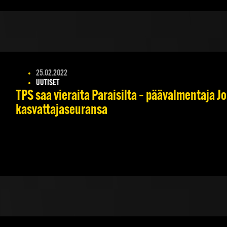
25.02.2022
UUTISET
TPS saa vieraita Paraisilta – päävalmentaja 
kasvattajaseuransa