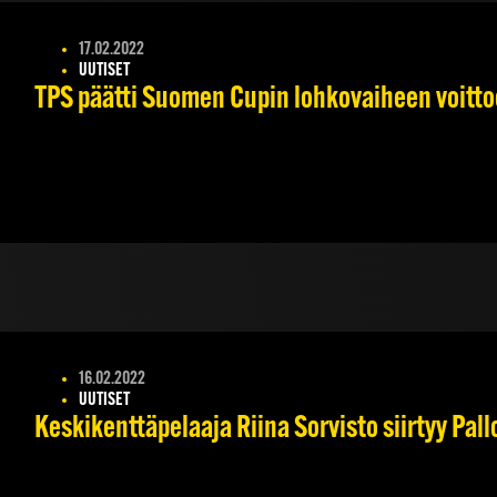
17.02.2022
UUTISET
TPS päätti Suomen Cupin lohkovaiheen voitt
16.02.2022
UUTISET
Keskikenttäpelaaja Riina Sorvisto siirtyy Pal