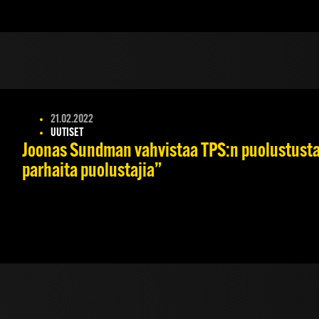
21.02.2022
UUTISET
Joonas Sundman vahvistaa TPS:n puolustusta
parhaita puolustajia”