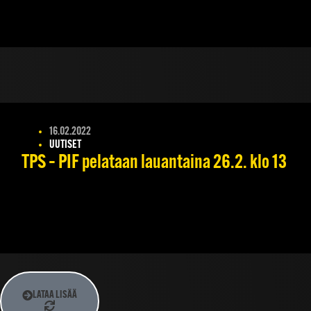
16.02.2022
UUTISET
TPS – PIF pelataan lauantaina 26.2. klo 13
LATAA LISÄÄ