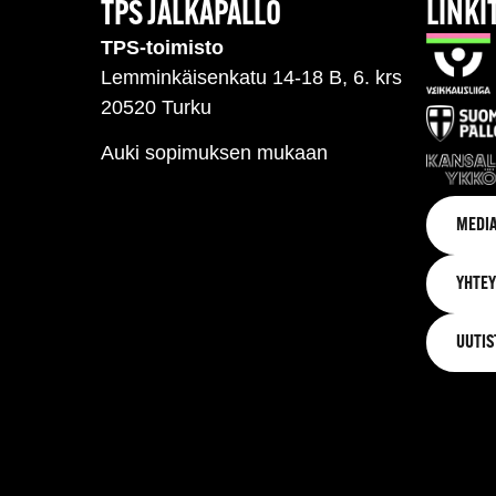
TPS JALKAPALLO
LINKI
TPS-toimisto
Lemminkäisenkatu 14-18 B, 6. krs
20520 Turku
Auki sopimuksen mukaan
MEDIA
YHTEY
UUTIS