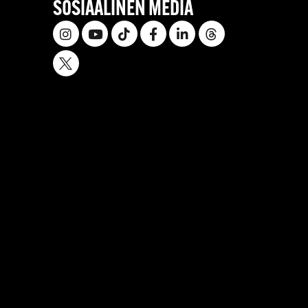
SOSIAALINEN MEDIA