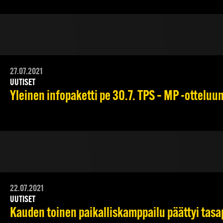
27.07.2021
UUTISET
Yleinen infopaketti pe 30.7. TPS – MP -otteluu
22.07.2021
UUTISET
Kauden toinen paikalliskamppailu päättyi tasa