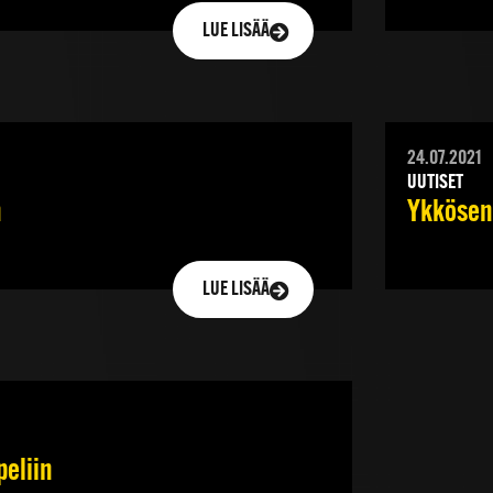
LUE LISÄÄ
24.07.2021
UUTISET
n
Ykkösen 
LUE LISÄÄ
peliin