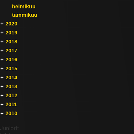
tammikuu
helmikuu
tammikuu
+
2020
+
joulukuu
2019
marraskuu
+
joulukuu
2018
lokakuu
marraskuu
+
joulukuu
2017
syyskuu
lokakuu
marraskuu
+
joulukuu
2016
elokuu
syyskuu
lokakuu
marraskuu
+
joulukuu
2015
heinäkuu
elokuu
syyskuu
lokakuu
marraskuu
+
joulukuu
2014
kesäkuu
heinäkuu
elokuu
syyskuu
lokakuu
marraskuu
+
joulukuu
2013
toukokuu
kesäkuu
heinäkuu
elokuu
syyskuu
lokakuu
marraskuu
+
joulukuu
2012
huhtikuu
toukokuu
kesäkuu
heinäkuu
elokuu
syyskuu
lokakuu
marraskuu
+
joulukuu
2011
maaliskuu
huhtikuu
toukokuu
kesäkuu
heinäkuu
elokuu
syyskuu
lokakuu
marraskuu
+
joulukuu
2010
helmikuu
maaliskuu
huhtikuu
toukokuu
kesäkuu
heinäkuu
elokuu
syyskuu
lokakuu
marraskuu
joulukuu
tammikuu
helmikuu
maaliskuu
huhtikuu
toukokuu
kesäkuu
heinäkuu
Juniorit
elokuu
syyskuu
lokakuu
marraskuu
tammikuu
helmikuu