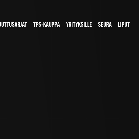
JUTTUSARJAT
TPS-KAUPPA
YRITYKSILLE
SEURA
LIPUT