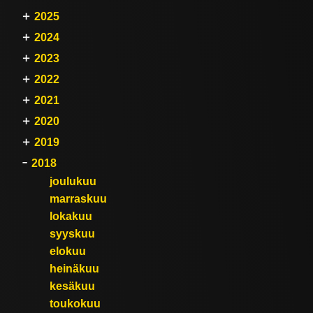
+
elokuu
2025
heinäkuu
+
joulukuu
2024
kesäkuu
marraskuu
+
joulukuu
2023
toukokuu
lokakuu
marraskuu
+
joulukuu
2022
huhtikuu
syyskuu
lokakuu
marraskuu
+
joulukuu
2021
maaliskuu
elokuu
syyskuu
lokakuu
marraskuu
+
helmikuu
joulukuu
2020
heinäkuu
elokuu
syyskuu
lokakuu
tammikuu
marraskuu
+
kesäkuu
joulukuu
2019
heinäkuu
elokuu
syyskuu
lokakuu
toukokuu
marraskuu
-
kesäkuu
joulukuu
2018
heinäkuu
elokuu
syyskuu
huhtikuu
lokakuu
toukokuu
marraskuu
kesäkuu
joulukuu
heinäkuu
elokuu
maaliskuu
syyskuu
huhtikuu
lokakuu
toukokuu
marraskuu
kesäkuu
heinäkuu
helmikuu
elokuu
maaliskuu
syyskuu
huhtikuu
lokakuu
toukokuu
kesäkuu
tammikuu
heinäkuu
helmikuu
elokuu
maaliskuu
syyskuu
huhtikuu
toukokuu
kesäkuu
tammikuu
heinäkuu
helmikuu
elokuu
maaliskuu
huhtikuu
toukokuu
kesäkuu
tammikuu
heinäkuu
helmikuu
maaliskuu
huhtikuu
toukokuu
kesäkuu
tammikuu
helmikuu
maaliskuu
huhtikuu
toukokuu
tammikuu