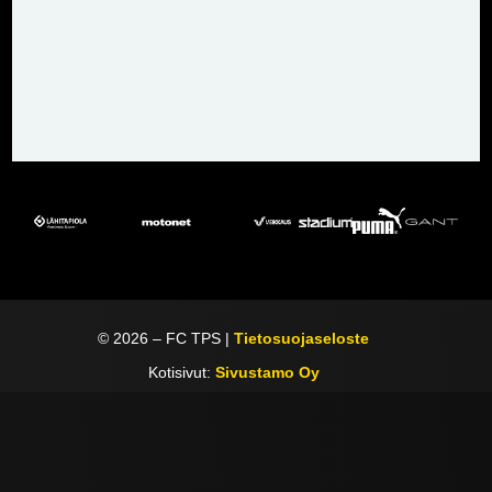
©
2026
– FC TPS |
Tietosuojaseloste
Kotisivut:
Sivustamo Oy