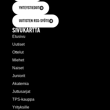
YHTEYSTIEDOT
UUTISTEN RSS-SYÖTE
SIVUKARTTA
Etusivu
Uutiset
Ottelut
Miehet
Naiset
Juniorit
Akatemia
Juttusarjat
TPS-kauppa
Yrityksille