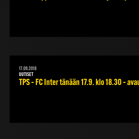
17.09.2018
UUTISET
TPS – FC Inter tänään 17.9. klo 18.30 – a