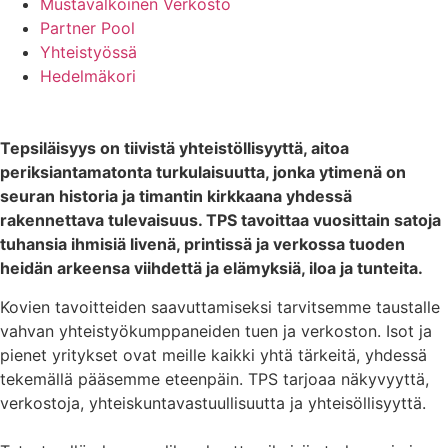
Mustavalkoinen Verkosto
Partner Pool
Yhteistyössä
Hedelmäkori
Tepsiläisyys on tiivistä yhteistöllisyyttä, aitoa
periksiantamatonta turkulaisuutta, jonka ytimenä on
seuran historia ja timantin kirkkaana yhdessä
rakennettava tulevaisuus. TPS tavoittaa vuosittain satoja
tuhansia ihmisiä livenä, printissä ja verkossa tuoden
heidän arkeensa viihdettä ja elämyksiä, iloa ja tunteita.
Kovien tavoitteiden saavuttamiseksi tarvitsemme taustalle
vahvan yhteistyökumppaneiden tuen ja verkoston. Isot ja
pienet yritykset ovat meille kaikki yhtä tärkeitä, yhdessä
tekemällä pääsemme eteenpäin. TPS tarjoaa näkyvyyttä,
verkostoja, yhteiskuntavastuullisuutta ja yhteisöllisyyttä.