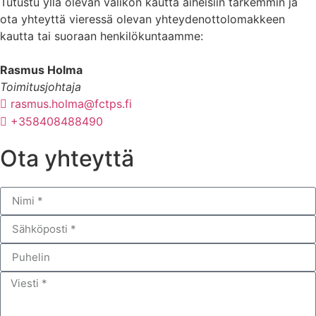
Tutustu yllä olevan valikon kautta aiheisiin tarkemmin ja
ota yhteyttä vieressä olevan yhteydenottolomakkeen
kautta tai suoraan henkilökuntaamme:
Rasmus Holma
Toimitusjohtaja
rasmus.holma@fctps.fi
+358408488490
Ota yhteyttä