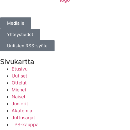
Medialle
Yhteystiedot
Uutisten RSS-syöte
Sivukartta
Etusivu
Uutiset
Ottelut
Miehet
Naiset
Juniorit
Akatemia
Juttusarjat
TPS-kauppa