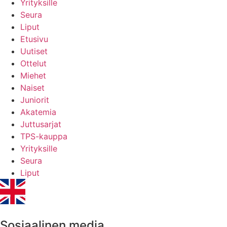
Yrityksille
Seura
Liput
Etusivu
Uutiset
Ottelut
Miehet
Naiset
Juniorit
Akatemia
Juttusarjat
TPS-kauppa
Yrityksille
Seura
Liput
Sosiaalinen media