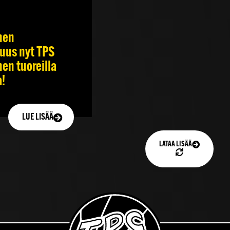
nen
suus nyt TPS
en tuoreilla
!
LUE LISÄÄ
LATAA LISÄÄ