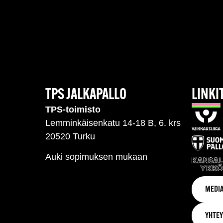
TPS JALKAPALLO
LINKI
TPS-toimisto
Lemminkäisenkatu 14-18 B, 6. krs
20520 Turku
Auki sopimuksen mukaan
MEDIA
YHTEY