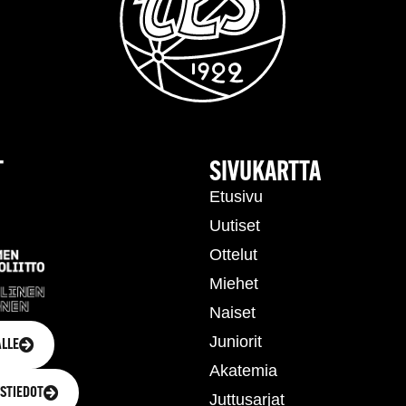
T
SIVUKARTTA
Etusivu
Uutiset
Ottelut
Miehet
Naiset
Juniorit
LLE
Akatemia
STIEDOT
Juttusarjat