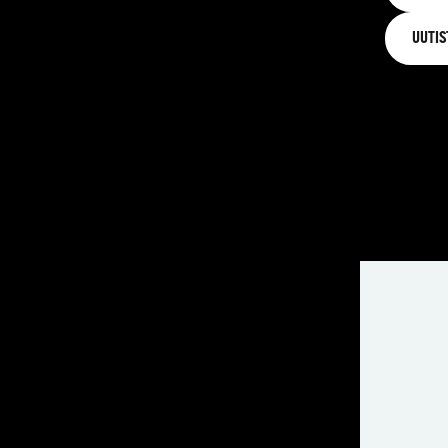
UUTIS