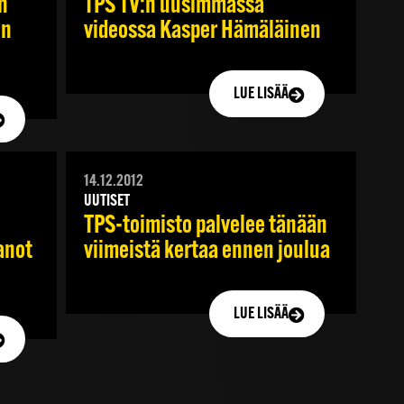
n
TPS TV:n uusimmassa
un
videossa Kasper Hämäläinen
LUE LISÄÄ
14.12.2012
UUTISET
TPS-toimisto palvelee tänään
anot
viimeistä kertaa ennen joulua
LUE LISÄÄ