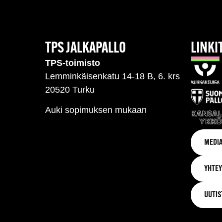
TPS JALKAPALLO
LINKI
TPS-toimisto
Lemminkäisenkatu 14-18 B, 6. krs
20520 Turku
Auki sopimuksen mukaan
MEDIA
YHTEY
UUTIS