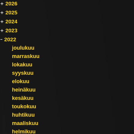
+
2026
+
elokuu
2025
heinäkuu
+
joulukuu
2024
kesäkuu
marraskuu
+
joulukuu
2023
toukokuu
lokakuu
marraskuu
-
joulukuu
2022
huhtikuu
syyskuu
lokakuu
marraskuu
joulukuu
maaliskuu
elokuu
syyskuu
lokakuu
marraskuu
helmikuu
heinäkuu
elokuu
syyskuu
lokakuu
tammikuu
kesäkuu
heinäkuu
elokuu
syyskuu
toukokuu
kesäkuu
heinäkuu
elokuu
huhtikuu
toukokuu
kesäkuu
heinäkuu
maaliskuu
huhtikuu
toukokuu
kesäkuu
helmikuu
maaliskuu
huhtikuu
toukokuu
tammikuu
helmikuu
maaliskuu
huhtikuu
tammikuu
helmikuu
maaliskuu
tammikuu
helmikuu