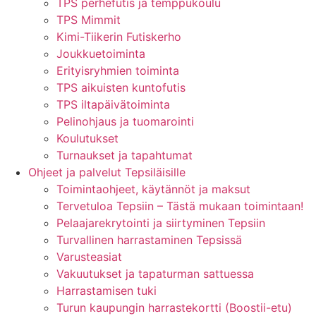
TPS perhefutis ja temppukoulu
TPS Mimmit
Kimi-Tiikerin Futiskerho
Joukkuetoiminta
Erityisryhmien toiminta
TPS aikuisten kuntofutis
TPS iltapäivätoiminta
Pelinohjaus ja tuomarointi
Koulutukset
Turnaukset ja tapahtumat
Ohjeet ja palvelut Tepsiläisille
Toimintaohjeet, käytännöt ja maksut
Tervetuloa Tepsiin – Tästä mukaan toimintaan!
Pelaajarekrytointi ja siirtyminen Tepsiin
Turvallinen harrastaminen Tepsissä
Varusteasiat
Vakuutukset ja tapaturman sattuessa
Harrastamisen tuki
Turun kaupungin harrastekortti (Boostii-etu)