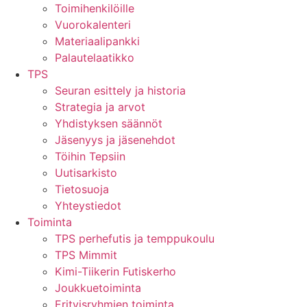
Toimihenkilöille
Vuorokalenteri
Materiaalipankki
Palautelaatikko
TPS
Seuran esittely ja historia
Strategia ja arvot
Yhdistyksen säännöt
Jäsenyys ja jäsenehdot
Töihin Tepsiin
Uutisarkisto
Tietosuoja
Yhteystiedot
Toiminta
TPS perhefutis ja temppukoulu
TPS Mimmit
Kimi-Tiikerin Futiskerho
Joukkuetoiminta
Erityisryhmien toiminta