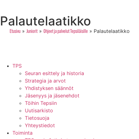
Palautelaatikko
»
»
»
Palautelaatikko
Etusivu
Juniorit
Ohjeet ja palvelut Tepsiläisille
TPS
Seuran esittely ja historia
Strategia ja arvot
Yhdistyksen säännöt
Jäsenyys ja jäsenehdot
Töihin Tepsiin
Uutisarkisto
Tietosuoja
Yhteystiedot
Toiminta