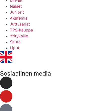
Miehet
Naiset
Juniorit
Akatemia
Juttusarjat
TPS-kauppa
Yrityksille
Seura
Liput
Sosiaalinen media