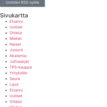
Uutisten RSS-syöte
Sivukartta
Etusivu
Uutiset
Ottelut
Miehet
Naiset
Juniorit
Akatemia
Juttusarjat
TPS-kauppa
Yrityksille
Seura
Liput
Etusivu
Uutiset
Ottelut