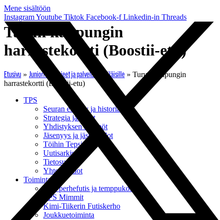
Mene sisältöön
Instagram
Youtube
Tiktok
Facebook-f
Linkedin-in
Threads
Turun kaupungin
harrastekortti (Boostii-etu)
»
»
»
Turun kaupungin
Etusivu
Juniorit
Ohjeet ja palvelut Tepsiläisille
harrastekortti (Boostii-etu)
TPS
Seuran esittely ja historia
Strategia ja arvot
Yhdistyksen säännöt
Jäsenyys ja jäsenehdot
Töihin Tepsiin
Uutisarkisto
Tietosuoja
Yhteystiedot
Toiminta
TPS perhefutis ja temppukoulu
TPS Mimmit
Kimi-Tiikerin Futiskerho
Joukkuetoiminta