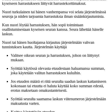
kyseiseen harrastukseen liittyvät harrastekorttimaksut.
Nuori turkulainen tai hänen vanhempansa voi selata järjestelmässä
seuroja ja niiden tarjoamia harrastuksia ilman sisäänkirjautumista.
Kun nuori löytää harrastuksen, hän sopii toimintaan
osallistumisestaan kyseisen seuran kanssa. Seura lähettää hänelle
laskun.
Nuori tai hänen huoltajansa kirjautuu järjestelmään vahvan
tunnistuksen kautta. Järjestelmän käyttäjä
Valitsee oikean seuran ja harrastuksen, johon on liittynyt
mukaan.
Syöttää käytössä olevasta etuudestaan haluamansa summan,
joka käytetään valitun harrastuksen kuluihin.
Jos etuuden määrä ei riitä seuralta saadun laskun kattamiseen
kokonaan tai etuutta ei haluta käyttää koko summan edestä,
erotus maksetaan omakustanteisesti.
Syöttää seuralta saamansa laskun viitenumeron järjestelmään
maksatusta varten.
Kuittaa käytettävän etuuden.