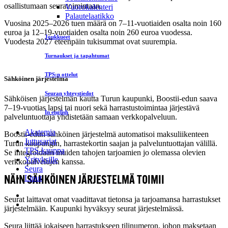
osallistumaan seuratoimintaan.
Vuorokalenteri
Palautelaatikko
Vuosina 2025–2026 tuen määrä on 7–11-vuotiaiden osalta noin 160
euroa ja 12–19-vuotiaiden osalta noin 260 euroa vuodessa.
Joukkueet
Vuodesta 2027 eteenpäin tukisummat ovat suurempia.
Turnaukset ja tapahtumat
TPS:n ottelut
Sähköinen järjestelmä
Seuran yhteystiedot
Sähköisen järjestelmän kautta Turun kaupunki, Boostii-edun saava
7–19-vuotias lapsi tai nuori sekä harrastustoimintaa järjestävä
In english
palveluntuottaja yhdistetään samaan verkkopalveluun.
Akatemia
Boostii-edun sähköinen järjestelmä automatisoi maksuliikenteen
Juttusarjat
Turun kaupungin, harrastekortin saajan ja palveluntuottajan välillä.
TPS-kauppa
Se integroidaan muiden tahojen tarjoamien jo olemassa olevien
Yrityksille
verkkopalvelujen kanssa.
Seura
Liput
N
Ä
IN SÄHKÖINEN JÄRJESTELMÄ TOIMII
Seurat laittavat omat vaadittavat tietonsa ja tarjoamansa harrastukset
järjestelmään. Kaupunki hyväksyy seurat järjestelmässä.
Seura liittää jokaiseen harrastukseen tilinumeron, johon maksetaan