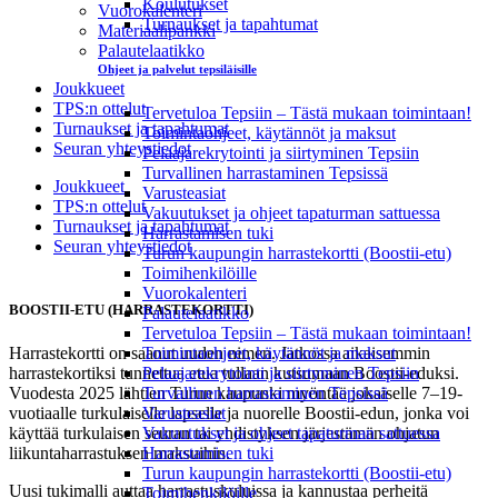
Koulutukset
Vuorokalenteri
Turnaukset ja tapahtumat
Materiaalipankki
Palautelaatikko
Ohjeet ja palvelut tepsiläisille
Joukkueet
TPS:n ottelut
Tervetuloa Tepsiin – Tästä mukaan toimintaan!
Turnaukset ja tapahtumat
Toimintaohjeet, käytännöt ja maksut
Seuran yhteystiedot
Pelaajarekrytointi ja siirtyminen Tepsiin
Turvallinen harrastaminen Tepsissä
Joukkueet
Varusteasiat
TPS:n ottelut
Vakuutukset ja ohjeet tapaturman sattuessa
Turnaukset ja tapahtumat
Harrastamisen tuki
Seuran yhteystiedot
Turun kaupungin harrastekortti (Boostii-etu)
Toimihenkilöille
Vuorokalenteri
BOOSTII-ETU (HARRASTEKORTTI)
Palautelaatikko
Tervetuloa Tepsiin – Tästä mukaan toimintaan!
Harrastekortti on saanut uuden nimen. Jatkossa aikaisemmin
Toimintaohjeet, käytännöt ja maksut
harrastekortiksi tunnettua etua tullaan kutsumaan Boostii-eduksi.
Pelaajarekrytointi ja siirtyminen Tepsiin
Vuodesta 2025 lähtien Turun kaupunki myöntää jokaiselle 7–19-
Turvallinen harrastaminen Tepsissä
vuotiaalle turkulaiselle lapselle ja nuorelle Boostii-edun, jonka voi
Varusteasiat
käyttää turkulaisen seuran tai yhdistyksen järjestämän ohjatun
Vakuutukset ja ohjeet tapaturman sattuessa
liikuntaharrastuksen maksuihin.
Harrastamisen tuki
Turun kaupungin harrastekortti (Boostii-etu)
Uusi tukimalli auttaa harrastuskuluissa ja kannustaa perheitä
Toimihenkilöille