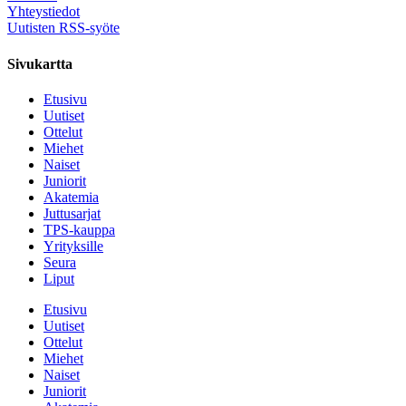
Yhteystiedot
Uutisten RSS-syöte
Sivukartta
Etusivu
Uutiset
Ottelut
Miehet
Naiset
Juniorit
Akatemia
Juttusarjat
TPS-kauppa
Yrityksille
Seura
Liput
Etusivu
Uutiset
Ottelut
Miehet
Naiset
Juniorit