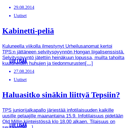
29.08.2014
Uutiset
Kabinetti-peliä
Kuluneella viikolla ilmestynyt Urheilusanomat kertoi
TPS:n jättäneen selvityspyynnön Hongan liigalisenssistä.
Selvityspyyntö jätettiin heinäkuun lopussa, muilta tahoilta
LUE LISÄÄ
kuuluneiden huhujen ja tiedonmurusten[…]
27.08.2014
Uutiset
Haluasitko sinäkin liittyä Tepsiin?
TPS juniorijalkapallo järjestää infotilaisuuden kaikille
uusille pelaajille maanantaina 15.9. Infotilaisuus pidetään
Old Millin kiinteistössä klo 18.00 alkaen. Tilaisuus on
LUE LISÄÄ
seuraaville[…]