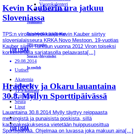
Vuorokalenteri
Kevin Kauberin ura jatkuu
Palautelaatikko
Sloveniassa
Joukkueet
TPS:n virolaishyökkääjä Kevin Kauber siirtyy
Turnaukset ja tapahtumat
slovenialaisseura KRKA Novo Mestoon. 19-vuotias
TPS:n ottelut
Kauber siirtyi Turkuun vuonna 2012 Viron toiseksi
LUE LISÄÄ
korkeimmalla sarjatasolla pelaavasta[…]
Seuran yhteystiedot
29.08.2014
In english
Uutiset
Akatemia
Hradecky ja Okaru lauantaina
Juttusarjat
TPS-kauppa
30.8. Myllyn Sporttipäivässä
Yrityksille
Seura
Liput
Lauantaina 30.8.2014 Mylly täyttyy reippaasta
meiningistä ja punaisista poskista, sillä
kauppakeskuksessa vietetään huippusuosittua
LUE LISÄÄ
Sporttipäivää. Ohjelmaa on luvassa joka makuun aina[…]