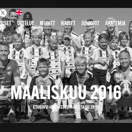
TISET
OTTELUT
MIEHET
NAISET
JUNIORIT
AKATEMIA
MAALISKUU 2016
ETUSIVU
»
ARKISTOT MAALISKUU 2016