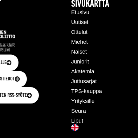
T
SIVUKARTTA
Etusivu
Uutiset
Ottelut
Miehet
Naiset
Juniorit
LLE
Akatemia
STIEDOT
Juttusarjat
TPS-kauppa
TEN RSS-SYÖTE
Yrityksille
Seura
Liput