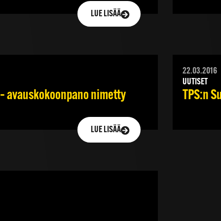
LUE LISÄÄ
22.03.2016
UUTISET
 – avauskokoonpano nimetty
TPS:n Su
LUE LISÄÄ