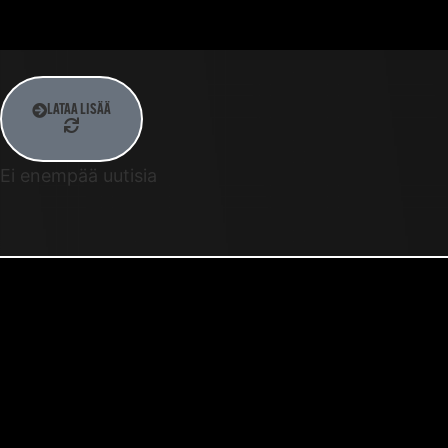
LATAA LISÄÄ
Ei enempää uutisia