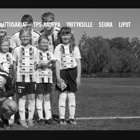
JUTTUSARJAT
TPS-KAUPPA
YRITYKSILLE
SEURA
LIPUT