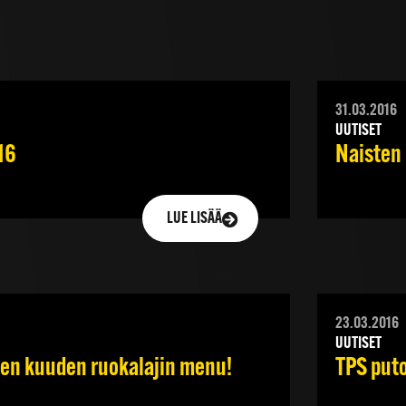
31.03.2016
UUTISET
16
Naisten 
LUE LISÄÄ
23.03.2016
UUTISET
ien kuuden ruokalajin menu!
TPS put