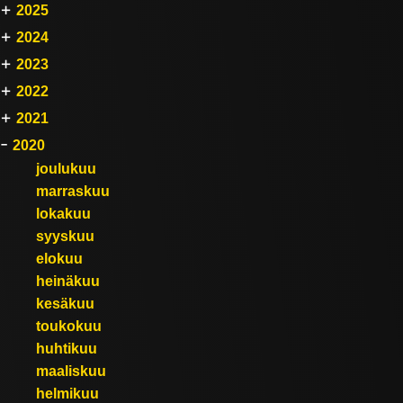
+
elokuu
2025
heinäkuu
+
joulukuu
2024
kesäkuu
marraskuu
+
joulukuu
2023
toukokuu
lokakuu
marraskuu
+
joulukuu
2022
huhtikuu
syyskuu
lokakuu
marraskuu
+
joulukuu
2021
maaliskuu
elokuu
syyskuu
lokakuu
marraskuu
-
helmikuu
joulukuu
2020
heinäkuu
elokuu
syyskuu
lokakuu
tammikuu
marraskuu
kesäkuu
joulukuu
heinäkuu
elokuu
syyskuu
lokakuu
toukokuu
marraskuu
kesäkuu
heinäkuu
elokuu
syyskuu
huhtikuu
lokakuu
toukokuu
kesäkuu
heinäkuu
elokuu
maaliskuu
syyskuu
huhtikuu
toukokuu
kesäkuu
heinäkuu
helmikuu
elokuu
maaliskuu
huhtikuu
toukokuu
kesäkuu
tammikuu
heinäkuu
helmikuu
maaliskuu
huhtikuu
toukokuu
kesäkuu
tammikuu
helmikuu
maaliskuu
huhtikuu
toukokuu
tammikuu
helmikuu
maaliskuu
huhtikuu
tammikuu
helmikuu
maaliskuu
tammikuu
helmikuu