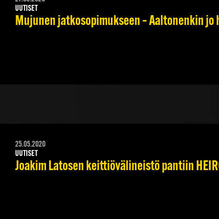
UUTISET
Mujunen jatkosopimukseen – Aaltonenkin jo 
25.05.2020
UUTISET
Joakim Latosen keittiövälineistö pantiin HEI