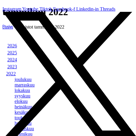
Mene
Instagram
tammikuu 2022
Youtube
Tiktok
Facebook-f
Linkedin-in
Threads
sisältöön
»
Arkistot tammikuu 2022
Etusivu
+
2026
+
elokuu
2025
heinäkuu
+
joulukuu
2024
kesäkuu
marraskuu
+
joulukuu
2023
toukokuu
lokakuu
marraskuu
-
joulukuu
huhtikuu
2022
syyskuu
lokakuu
marraskuu
maaliskuu
joulukuu
elokuu
syyskuu
lokakuu
helmikuu
marraskuu
heinäkuu
elokuu
syyskuu
tammikuu
lokakuu
kesäkuu
heinäkuu
elokuu
syyskuu
toukokuu
kesäkuu
heinäkuu
elokuu
huhtikuu
toukokuu
kesäkuu
heinäkuu
maaliskuu
huhtikuu
toukokuu
kesäkuu
helmikuu
maaliskuu
huhtikuu
toukokuu
tammikuu
helmikuu
maaliskuu
huhtikuu
tammikuu
helmikuu
maaliskuu
tammikuu
helmikuu