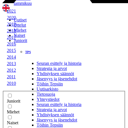
tammikuu
+
2021
+
joulukuu
2020
Uutiset
marraskuu
+
joulukuu
2019
Ottelut
lokakuu
marraskuu
+
joulukuu
Miehet
2018
syyskuu
lokakuu
marraskuu
Naiset
+
joulukuu
elokuu
2017
syyskuu
lokakuu
Juniorit
marraskuu
heinäkuu
+
joulukuu
elokuu
2016
syyskuu
lokakuu
kesäkuu
marraskuu
heinäkuu
+
joulukuu
elokuu
2015
syyskuu
toukokuu
TPS
lokakuu
kesäkuu
marraskuu
heinäkuu
+
joulukuu
elokuu
2014
huhtikuu
syyskuu
toukokuu
lokakuu
kesäkuu
marraskuu
heinäkuu
+
joulukuu
maaliskuu
Seuran esittely ja historia
elokuu
2013
huhtikuu
syyskuu
toukokuu
lokakuu
kesäkuu
marraskuu
helmikuu
Strategia ja arvot
heinäkuu
+
joulukuu
maaliskuu
elokuu
2012
huhtikuu
syyskuu
toukokuu
lokakuu
tammikuu
Yhdistyksen säännöt
kesäkuu
marraskuu
helmikuu
heinäkuu
+
joulukuu
maaliskuu
elokuu
2011
huhtikuu
syyskuu
Jäsenyys ja jäsenehdot
toukokuu
lokakuu
tammikuu
kesäkuu
marraskuu
helmikuu
heinäkuu
+
joulukuu
maaliskuu
elokuu
2010
Töihin Tepsiin
huhtikuu
syyskuu
toukokuu
lokakuu
tammikuu
kesäkuu
marraskuu
helmikuu
heinäkuu
joulukuu
Uutisarkisto
maaliskuu
elokuu
huhtikuu
syyskuu
toukokuu
lokakuu
tammikuu
kesäkuu
marraskuu
Tietosuoja
helmikuu
heinäkuu
maaliskuu
elokuu
huhtikuu
syyskuu
toukokuu
lokakuu
Yhteystiedot
tammikuu
kesäkuu
helmikuu
Juniorit
heinäkuu
maaliskuu
elokuu
huhtikuu
syyskuu
Seuran esittely ja historia
toukokuu
tammikuu
kesäkuu
helmikuu
heinäkuu
maaliskuu
elokuu
Strategia ja arvot
huhtikuu
toukokuu
Miehet
tammikuu
kesäkuu
helmikuu
heinäkuu
Yhdistyksen säännöt
maaliskuu
huhtikuu
toukokuu
tammikuu
kesäkuu
Jäsenyys ja jäsenehdot
helmikuu
maaliskuu
Naiset
huhtikuu
toukokuu
Töihin Tepsiin
tammikuu
helmikuu