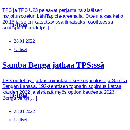
TPS ja TPS U23 pelaavat perjantaina sisäisen
harjoitusottelun LähiTapiola-areenalla. Ottelu alkaa kello
20.15 ja se on katsottavissa ilmaiseksi osoitteessa
LUE LISÄÄ
solidsport.com/fctps.[…]
28.01.2022
Uutiset
Samba Benga jatkaa TPS:ssä
TPS on tehnyt jatkosopimuksen keskuspuolustaja Samba
Bengan kanssa. 192-senttisen topparin sopimus kattaa
kauden 2022 ja sisältää myös option kaudesta 2023.
LUE LISÄÄ
Benga siirtyi[…]
28.01.2022
Uutiset