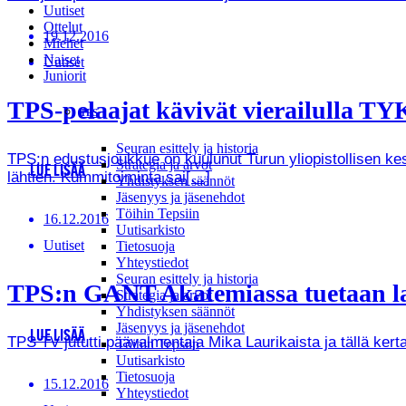
Uutiset
Ottelut
19.12.2016
Miehet
Naiset
Uutiset
Juniorit
TPS-pelaajat kävivät vierailulla T
TPS
Seuran esittely ja historia
TPS:n edustusjoukkue on kuulunut Turun yliopistollisen ke
Strategia ja arvot
LUE LISÄÄ
lähtien. Kummitoiminta sai[…]
Yhdistyksen säännöt
Jäsenyys ja jäsenehdot
Töihin Tepsiin
16.12.2016
Uutisarkisto
Uutiset
Tietosuoja
Yhteystiedot
Seuran esittely ja historia
TPS:n GANT Akatemiassa tuetaan la
Strategia ja arvot
Yhdistyksen säännöt
Jäsenyys ja jäsenehdot
LUE LISÄÄ
TPS TV jututti päävalmentaja Mika Laurikaista ja tällä ke
Töihin Tepsiin
Uutisarkisto
Tietosuoja
15.12.2016
Yhteystiedot