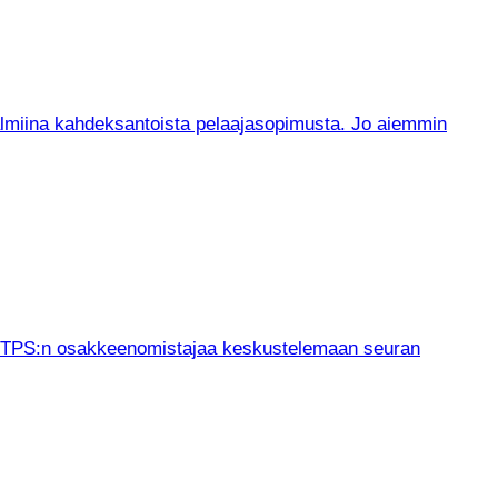
almiina kahdeksantoista pelaajasopimusta. Jo aiemmin
 100 TPS:n osakkeenomistajaa keskustelemaan seuran