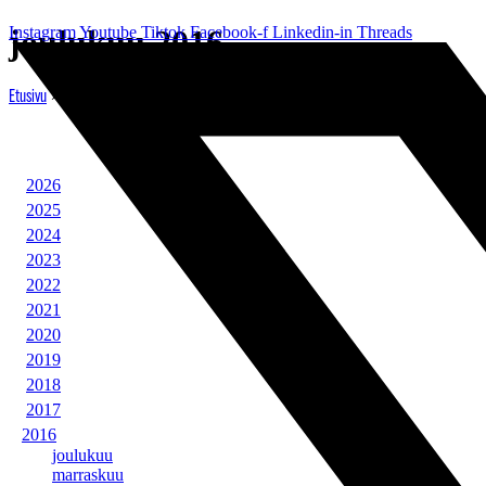
Mene
Instagram
joulukuu 2016
Youtube
Tiktok
Facebook-f
Linkedin-in
Threads
sisältöön
»
Arkistot joulukuu 2016
Etusivu
+
2026
+
elokuu
2025
heinäkuu
+
joulukuu
2024
kesäkuu
marraskuu
+
joulukuu
2023
toukokuu
lokakuu
marraskuu
+
joulukuu
huhtikuu
2022
syyskuu
lokakuu
marraskuu
maaliskuu
+
joulukuu
elokuu
2021
syyskuu
lokakuu
helmikuu
marraskuu
heinäkuu
+
joulukuu
elokuu
2020
syyskuu
tammikuu
lokakuu
kesäkuu
marraskuu
heinäkuu
+
joulukuu
elokuu
2019
syyskuu
toukokuu
lokakuu
kesäkuu
marraskuu
heinäkuu
+
joulukuu
elokuu
2018
huhtikuu
syyskuu
toukokuu
lokakuu
kesäkuu
marraskuu
heinäkuu
+
joulukuu
maaliskuu
elokuu
2017
huhtikuu
syyskuu
toukokuu
lokakuu
kesäkuu
marraskuu
helmikuu
heinäkuu
-
joulukuu
maaliskuu
elokuu
2016
huhtikuu
syyskuu
toukokuu
lokakuu
tammikuu
kesäkuu
marraskuu
helmikuu
heinäkuu
joulukuu
maaliskuu
elokuu
huhtikuu
syyskuu
toukokuu
lokakuu
tammikuu
kesäkuu
marraskuu
helmikuu
heinäkuu
maaliskuu
elokuu