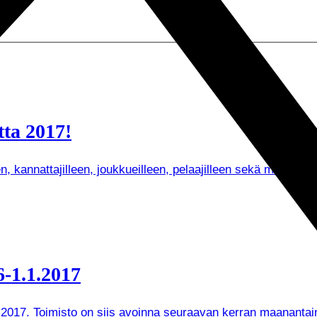
tta 2017!
n, kannattajilleen, joukkueilleen, pelaajilleen sekä muulle TP
6-1.1.2017
1.2017. Toimisto on siis avoinna seuraavan kerran maananta