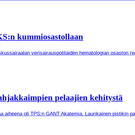
YKS:n kummiosastollaan
skussairaalan verisairauspotilaiden hematologian osaston (
hjakkaimpien pelaajien kehitystä
rtaa aiheena oli TPS:n GANT Akatemia. Laurikainen pistikin