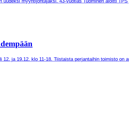
n uudeksi myyntijohtajaksi. 43-vuotias Tuominen aloitti TPS
pidempään
2. ja 19.12. klo 11-18. Tiistaista perjantaihin toimisto on a