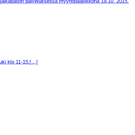
 jalkapallon palveluksessa myyntipäällikkönä 19.10. 2015.
uki klo 11-15.[…]