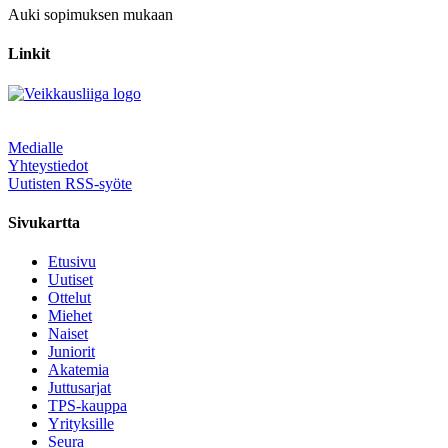
Auki sopimuksen mukaan
Linkit
Medialle
Yhteystiedot
Uutisten RSS-syöte
Sivukartta
Etusivu
Uutiset
Ottelut
Miehet
Naiset
Juniorit
Akatemia
Juttusarjat
TPS-kauppa
Yrityksille
Seura