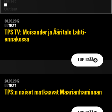
Naiset
kesäkuu
heinäkuu
Uutiset
toukokuu
kesäkuu
huhtikuu
toukokuu
30.09.2012
maaliskuu
huhtikuu
UUTISET
helmikuu
maaliskuu
TPS TV: Moisander ja Ääritalo Lahti-
tammikuu
ennakossa
LUE LISÄÄ
28.09.2012
UUTISET
TPS:n naiset matkaavat Maarianhaminaan