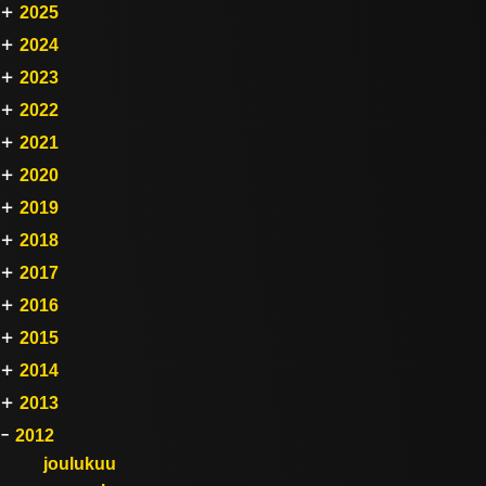
+
elokuu
2025
heinäkuu
+
joulukuu
2024
kesäkuu
marraskuu
+
joulukuu
2023
toukokuu
lokakuu
marraskuu
+
joulukuu
2022
huhtikuu
syyskuu
lokakuu
marraskuu
+
joulukuu
2021
maaliskuu
elokuu
syyskuu
lokakuu
marraskuu
+
helmikuu
joulukuu
2020
heinäkuu
elokuu
syyskuu
lokakuu
tammikuu
marraskuu
+
kesäkuu
joulukuu
2019
heinäkuu
elokuu
syyskuu
lokakuu
toukokuu
marraskuu
+
kesäkuu
joulukuu
2018
heinäkuu
elokuu
syyskuu
huhtikuu
lokakuu
toukokuu
marraskuu
+
kesäkuu
joulukuu
2017
heinäkuu
elokuu
maaliskuu
syyskuu
huhtikuu
lokakuu
toukokuu
marraskuu
+
kesäkuu
joulukuu
2016
heinäkuu
helmikuu
elokuu
maaliskuu
syyskuu
huhtikuu
lokakuu
toukokuu
marraskuu
+
kesäkuu
joulukuu
2015
tammikuu
heinäkuu
helmikuu
elokuu
maaliskuu
syyskuu
huhtikuu
lokakuu
toukokuu
marraskuu
+
kesäkuu
joulukuu
2014
tammikuu
heinäkuu
helmikuu
elokuu
maaliskuu
syyskuu
huhtikuu
lokakuu
toukokuu
marraskuu
+
kesäkuu
joulukuu
2013
tammikuu
heinäkuu
helmikuu
elokuu
maaliskuu
syyskuu
huhtikuu
lokakuu
toukokuu
marraskuu
-
kesäkuu
joulukuu
2012
tammikuu
heinäkuu
helmikuu
elokuu
maaliskuu
syyskuu
huhtikuu
lokakuu
toukokuu
marraskuu
kesäkuu
joulukuu
tammikuu
heinäkuu
helmikuu
elokuu
maaliskuu
syyskuu
huhtikuu
lokakuu