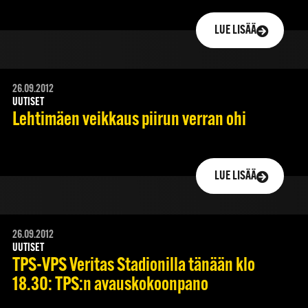
LUE LISÄÄ
26.09.2012
UUTISET
Lehtimäen veikkaus piirun verran ohi
LUE LISÄÄ
26.09.2012
UUTISET
TPS-VPS Veritas Stadionilla tänään klo
18.30: TPS:n avauskokoonpano