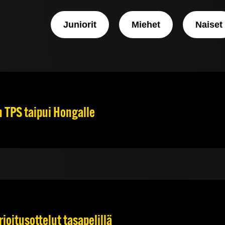
Juniorit
Miehet
Naiset
 TPS taipui Hongalle
rjoitusottelut tasapelillä