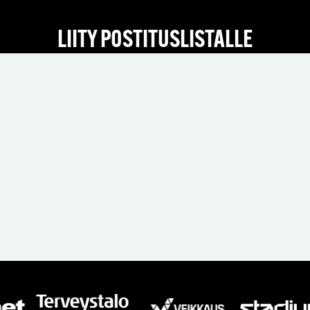
LIITY POSTITUSLISTALLE