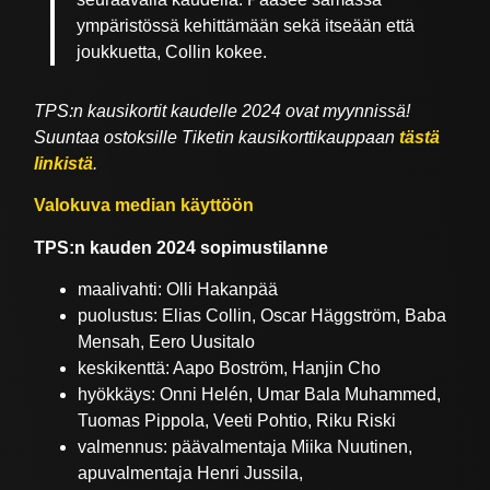
ympäristössä kehittämään sekä itseään että
joukkuetta, Collin kokee.
TPS:n kausikortit kaudelle 2024 ovat myynnissä!
Suuntaa ostoksille Tiketin kausikorttikauppaan
tästä
linkistä
.
Valokuva median käyttöön
TPS:n kauden 2024 sopimustilanne
maalivahti: Olli Hakanpää
puolustus: Elias Collin, Oscar Häggström, Baba
Mensah, Eero Uusitalo
keskikenttä: Aapo Boström, Hanjin Cho
hyökkäys: Onni Helén, Umar Bala Muhammed,
Tuomas Pippola, Veeti Pohtio, Riku Riski
valmennus: päävalmentaja Miika Nuutinen,
apuvalmentaja Henri Jussila,