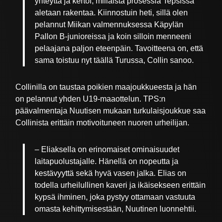
yhteyttä ja kertoi, millaista prosessia Tepsissä
aletaan rakentaa. Kiinnostuin heti, sillä olen
pelannut Miikan valmennuksessa Käpylän
Pallon B-junioreissa ja koin silloin menneeni
pelaajana paljon eteenpäin. Tavoitteena on, että
sama toistuu nyt täällä Turussa, Collin sanoo.
Collinilla on taustaa poikien maajoukkueesta ja hän
on pelannut yhden U19-maaottelun. TPS:n
päävalmentaja Nuutisen mukaan turkulaisjoukkue saa
Collinista erittäin motivoituneen nuoren urheilijan.
– Eliaksella on erinomaiset ominaisuudet
laitapuolustajalle. Hänellä on nopeutta ja
kestävyyttä sekä hyvä vasen jalka. Elias on
todella urheilullinen kaveri ja ikäisekseen erittäin
kypsä ihminen, joka pystyy ottamaan vastuuta
omasta kehittymisestään, Nuutinen luonnehtii.