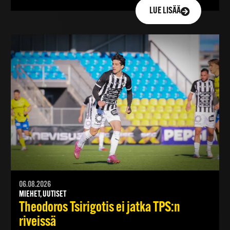
LUE LISÄÄ
06.08.2026
MIEHET, UUTISET
Theodoros Tsirigotis ei jatka TPS:n
riveissä