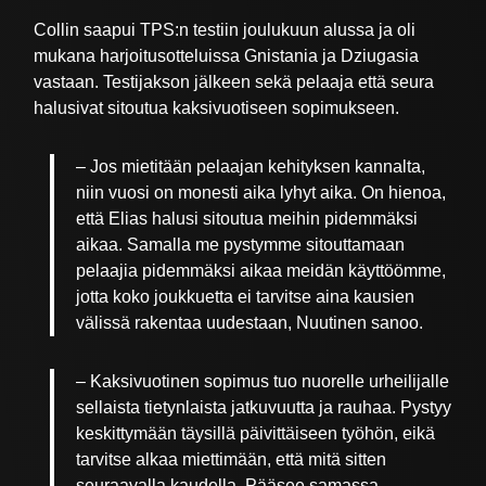
Collin saapui TPS:n testiin joulukuun alussa ja oli
mukana harjoitusotteluissa Gnistania ja Dziugasia
vastaan. Testijakson jälkeen sekä pelaaja että seura
halusivat sitoutua kaksivuotiseen sopimukseen.
– Jos mietitään pelaajan kehityksen kannalta,
niin vuosi on monesti aika lyhyt aika. On hienoa,
että Elias halusi sitoutua meihin pidemmäksi
aikaa. Samalla me pystymme sitouttamaan
pelaajia pidemmäksi aikaa meidän käyttöömme,
jotta koko joukkuetta ei tarvitse aina kausien
välissä rakentaa uudestaan, Nuutinen sanoo.
– Kaksivuotinen sopimus tuo nuorelle urheilijalle
sellaista tietynlaista jatkuvuutta ja rauhaa. Pystyy
keskittymään täysillä päivittäiseen työhön, eikä
tarvitse alkaa miettimään, että mitä sitten
seuraavalla kaudella. Pääsee samassa