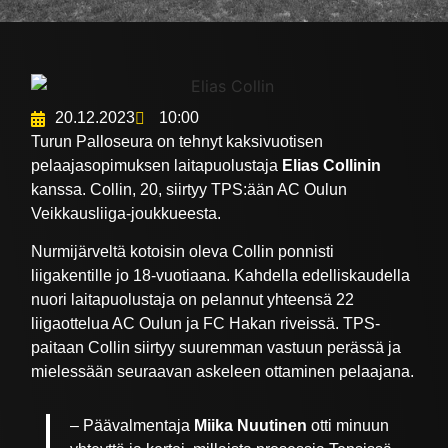
20.12.2023
10:00
Turun Palloseura on tehnyt kaksivuotisen
pelaajasopimuksen laitapuolustaja
Elias Collinin
kanssa. Collin, 20, siirtyy TPS:ään AC Oulun
Veikkausliiga-joukkueesta.
Nurmijärveltä kotoisin oleva Collin ponnisti
liigakentille jo 18-vuotiaana. Kahdella edelliskaudella
nuori laitapuolustaja on pelannut yhteensä 22
liigaottelua AC Oulun ja FC Hakan riveissä. TPS-
paitaan Collin siirtyy suuremman vastuun perässä ja
mielessään seuraavan askeleen ottaminen pelaajana.
– Päävalmentaja
Miika Nuutinen
otti minuun