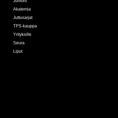
Juniorit
Akatemia
Juttusarjat
TPS-kauppa
Yrityksille
Seura
Liput
SOSIAALINEN MEDIA
LIITY POSTITUSLISTALLE