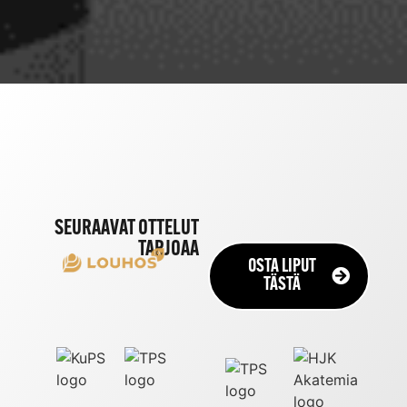
FANITUOTTEET
GAME WORN -
PAIDAT
SEURAAVAT OTTELUT
TARJOAA
OSTA LIPUT
OSTA
TÄSTÄ
TÄSTÄ