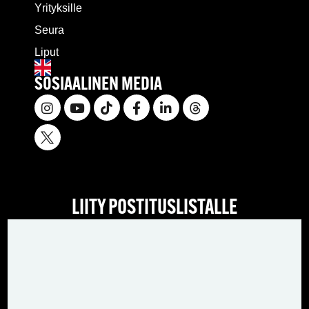
Yrityksille
Seura
Liput
SOSIAALINEN MEDIA
LIITY POSTITUSLISTALLE