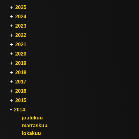
+
elokuu
2025
heinäkuu
+
joulukuu
2024
kesäkuu
marraskuu
+
joulukuu
2023
toukokuu
lokakuu
marraskuu
+
joulukuu
2022
huhtikuu
syyskuu
lokakuu
marraskuu
+
joulukuu
2021
maaliskuu
elokuu
syyskuu
lokakuu
marraskuu
+
helmikuu
joulukuu
2020
heinäkuu
elokuu
syyskuu
lokakuu
tammikuu
marraskuu
+
kesäkuu
joulukuu
2019
heinäkuu
elokuu
syyskuu
lokakuu
toukokuu
marraskuu
+
kesäkuu
joulukuu
2018
heinäkuu
elokuu
syyskuu
huhtikuu
lokakuu
toukokuu
marraskuu
+
kesäkuu
joulukuu
2017
heinäkuu
elokuu
maaliskuu
syyskuu
huhtikuu
lokakuu
toukokuu
marraskuu
+
kesäkuu
joulukuu
2016
heinäkuu
helmikuu
elokuu
maaliskuu
syyskuu
huhtikuu
lokakuu
toukokuu
marraskuu
+
kesäkuu
joulukuu
2015
tammikuu
heinäkuu
helmikuu
elokuu
maaliskuu
syyskuu
huhtikuu
lokakuu
toukokuu
marraskuu
-
kesäkuu
joulukuu
2014
tammikuu
heinäkuu
helmikuu
elokuu
maaliskuu
syyskuu
huhtikuu
lokakuu
toukokuu
marraskuu
kesäkuu
joulukuu
tammikuu
heinäkuu
helmikuu
elokuu
maaliskuu
syyskuu
huhtikuu
lokakuu
toukokuu
marraskuu
kesäkuu
tammikuu
heinäkuu
helmikuu
elokuu
maaliskuu
syyskuu
huhtikuu
lokakuu
toukokuu
kesäkuu
tammikuu
heinäkuu