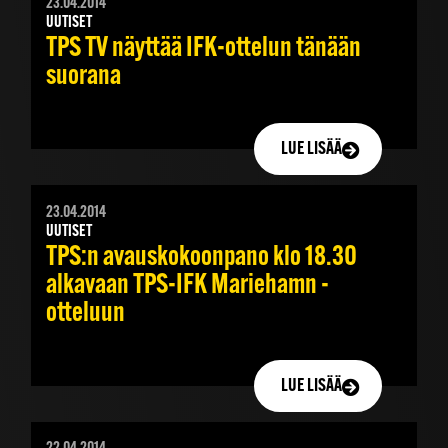
23.04.2014
UUTISET
TPS TV näyttää IFK-ottelun tänään
suorana
LUE LISÄÄ
23.04.2014
UUTISET
TPS:n avauskokoonpano klo 18.30
alkavaan TPS-IFK Mariehamn -
otteluun
LUE LISÄÄ