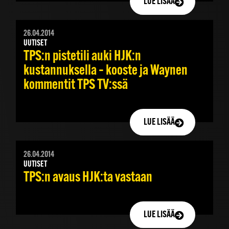
LUE LISÄÄ
26.04.2014
UUTISET
TPS:n pistetili auki HJK:n
kustannuksella – kooste ja Waynen
kommentit TPS TV:ssä
LUE LISÄÄ
26.04.2014
UUTISET
TPS:n avaus HJK:ta vastaan
LUE LISÄÄ