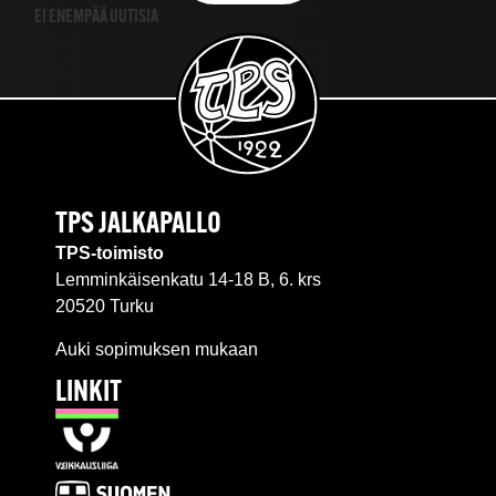
EI ENEMPÄÄ UUTISIA
TPS JALKAPALLO
TPS-toimisto
Lemminkäisenkatu 14-18 B, 6. krs
20520 Turku
Auki sopimuksen mukaan
LINKIT