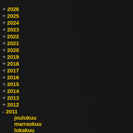
+
2026
+
elokuu
2025
heinäkuu
+
joulukuu
2024
kesäkuu
marraskuu
+
joulukuu
2023
toukokuu
lokakuu
marraskuu
+
joulukuu
2022
huhtikuu
syyskuu
lokakuu
marraskuu
+
joulukuu
2021
maaliskuu
elokuu
syyskuu
lokakuu
marraskuu
+
joulukuu
2020
helmikuu
heinäkuu
elokuu
syyskuu
lokakuu
marraskuu
+
joulukuu
2019
tammikuu
kesäkuu
heinäkuu
elokuu
syyskuu
lokakuu
marraskuu
+
joulukuu
2018
toukokuu
kesäkuu
heinäkuu
elokuu
syyskuu
lokakuu
marraskuu
+
joulukuu
2017
huhtikuu
toukokuu
kesäkuu
heinäkuu
elokuu
syyskuu
lokakuu
marraskuu
+
joulukuu
2016
maaliskuu
huhtikuu
toukokuu
kesäkuu
heinäkuu
elokuu
syyskuu
lokakuu
marraskuu
+
joulukuu
2015
helmikuu
maaliskuu
huhtikuu
toukokuu
kesäkuu
heinäkuu
elokuu
syyskuu
lokakuu
marraskuu
+
joulukuu
tammikuu
2014
helmikuu
maaliskuu
huhtikuu
toukokuu
kesäkuu
heinäkuu
elokuu
syyskuu
lokakuu
marraskuu
+
joulukuu
tammikuu
2013
helmikuu
maaliskuu
huhtikuu
toukokuu
kesäkuu
heinäkuu
elokuu
syyskuu
lokakuu
marraskuu
+
joulukuu
tammikuu
2012
helmikuu
maaliskuu
huhtikuu
toukokuu
kesäkuu
heinäkuu
elokuu
syyskuu
lokakuu
marraskuu
-
joulukuu
tammikuu
2011
helmikuu
maaliskuu
huhtikuu
toukokuu
kesäkuu
heinäkuu
elokuu
syyskuu
lokakuu
marraskuu
joulukuu
tammikuu
helmikuu
maaliskuu
huhtikuu
toukokuu
kesäkuu
heinäkuu
elokuu
syyskuu
lokakuu
marraskuu
tammikuu
helmikuu
maaliskuu
huhtikuu
toukokuu
kesäkuu
heinäkuu
elokuu
syyskuu
lokakuu
tammikuu
helmikuu