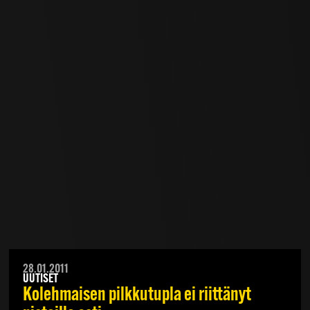
28.01.2011
UUTISET
Kolehmaisen pilkkutupla ei riittänyt