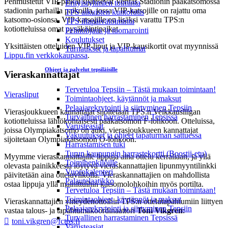
Pehmustetut VIP-paikat sijaitsevat Veritas Stadionin pääkatsomossa
Erityisryhmien toiminta
stadionin parhailla paikoilla, jossa VIP-katsojille on rajattu oma
TPS aikuisten kuntofutis
katsomo-osionsa. VIP-katsojille on lisäksi varattu TPS:n
TPS iltapäivätoiminta
kotiotteluissa omat pysäköintipaikat.
Pelinohjaus ja tuomarointi
Koulutukset
Yksittäisten otteluiden VIP-liput ja VIP-kausikortit ovat myynnissä
Turnaukset ja tapahtumat
Lippu.fin verkkokaupassa
.
Ohjeet ja palvelut tepsiläisille
Vieraskannattajat
Tervetuloa Tepsiin – Tästä mukaan toimintaan!
Vierasliput
Toimintaohjeet, käytännöt ja maksut
Pelaajarekrytointi ja siirtyminen Tepsiin
Vierasjoukkueen kannattajat sijoitetaan TPS:n Veikkausliigan
Turvallinen harrastaminen Tepsissä
kotiotteluissa lähtökohtaisesti pääkatsomon F-lohkoon. Otteluissa,
Varusteasiat
joissa Olympiakatsomo on auki, vierasjoukkueen kannattajat
Vakuutukset ja ohjeet tapaturman sattuessa
sijoitetaan Olympiakatsomon O-lohkoon.
Harrastamisen tuki
Turun kaupungin harrastekortti (Boostii-etu)
Myymme vieraskannattajille lippuja aina ottelu kerrallaan, ja yllä
Toimihenkilöille
olevasta painikkeesta löytyvä vieraskannattajien lipunmyyntilinkki
Vuorokalenteri
päivitetään aina otteluviikolla. Vieraskannattajien on mahdollista
Palautelaatikko
ostaa lippuja yllä mainittuihin katsomolohkoihin myös portilta.
Tervetuloa Tepsiin – Tästä mukaan toimintaan!
Toimintaohjeet, käytännöt ja maksut
Vieraskannattajien yhteydenottoihin TPS:n ottelutapahtumiin liittyen
Pelaajarekrytointi ja siirtyminen Tepsiin
vastaa talous- ja tapahtumakoordinaattori
Toni Vikgren
:
Turvallinen harrastaminen Tepsissä
toni.vikgren@fctps.fi
Varusteasiat