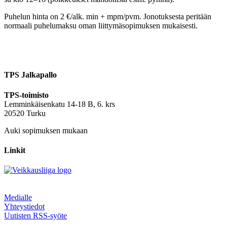
Puhelun hinta on 2 €/alk. min + mpm/pvm. Jonotuksesta peritään
normaali puhelumaksu oman liittymäsopimuksen mukaisesti.
TPS Jalkapallo
TPS-toimisto
Lemminkäisenkatu 14-18 B, 6. krs
20520 Turku
Auki sopimuksen mukaan
Linkit
Medialle
Yhteystiedot
Uutisten RSS-syöte