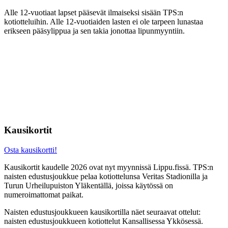
Alle 12-vuotiaat lapset pääsevät ilmaiseksi sisään TPS:n
kotiotteluihin. Alle 12-vuotiaiden lasten ei ole tarpeen lunastaa
erikseen pääsylippua ja sen takia jonottaa lipunmyyntiin.
Irtolippu/naiset
Ennakkohinta
Porttihint
Aikuinen
10 €
15 €
Opiskelija/eläkeläinen/työtön/nuori
8 €
12 €
12-17v
Kausikortit
Osta kausikortti!
Kausikortit kaudelle 2026 ovat nyt myynnissä Lippu.fissä. TPS:n
naisten edustusjoukkue pelaa kotiottelunsa Veritas Stadionilla ja
Turun Urheilupuiston Yläkentällä, joissa käytössä on
numeroimattomat paikat.
Naisten edustusjoukkueen kausikortilla näet seuraavat ottelut:
naisten edustusjoukkueen kotiottelut Kansallisessa Ykkösessä.