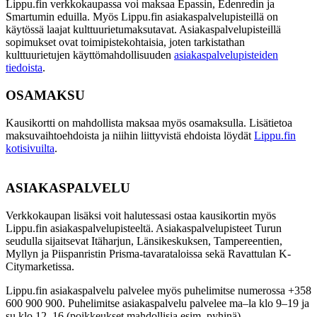
Lippu.fin verkkokaupassa voi maksaa Epassin, Edenredin ja
Smartumin eduilla. Myös Lippu.fin asiakaspalvelupisteillä on
käytössä laajat kulttuurietumaksutavat. Asiakaspalvelupisteillä
sopimukset ovat toimipistekohtaisia, joten tarkistathan
kulttuurietujen käyttömahdollisuuden
asiakaspalvelupisteiden
tiedoista
.
OSAMAKSU
Kausikortti on mahdollista maksaa myös osamaksulla. Lisätietoa
maksuvaihtoehdoista ja niihin liittyvistä ehdoista löydät
Lippu.fin
kotisivuilta
.
ASIAKASPALVELU
Verkkokaupan lisäksi voit halutessasi ostaa kausikortin myös
Lippu.fin asiakaspalvelupisteeltä. Asiakaspalvelupisteet Turun
seudulla sijaitsevat Itäharjun, Länsikeskuksen, Tampereentien,
Myllyn ja Piispanristin Prisma-tavarataloissa sekä Ravattulan K-
Citymarketissa.
Lippu.fin asiakaspalvelu palvelee myös puhelimitse numerossa +358
600 900 900. Puhelimitse asiakaspalvelu palvelee ma–la klo 9–19 ja
su klo 12–16 (poikkeukset mahdollisia esim. pyhinä).