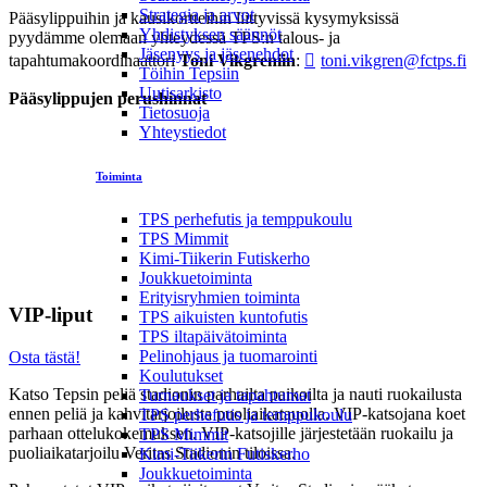
Strategia ja arvot
Pääsylippuihin ja kausikortteihin liittyvissä kysymyksissä
Yhdistyksen säännöt
pyydämme olemaan yhteydessä TPS:n talous- ja
Jäsenyys ja jäsenehdot
tapahtumakoordinaattori
Toni Vikgreniin
:
toni.vikgren@fctps.fi
Töihin Tepsiin
Uutisarkisto
Pääsylippujen perushinnat
Tietosuoja
Yhteystiedot
Pelipäivä
porttihint
Irtolippu/miehet
Ennakkohinta
Porttihinta
S-
Toiminta
Etukortill
TPS perhefutis ja temppukoulu
Aikuinen
20 €
25 €
23 €*
TPS Mimmit
Opiskelija/eläkeläinen/työtön
15 €
20 €
Kimi-Tiikerin Futiskerho
Nuori: 12–17v
7 €
10 €
Joukkuetoiminta
Erityisryhmien toiminta
VIP-liput
TPS aikuisten kuntofutis
TPS iltapäivätoiminta
Pelinohjaus ja tuomarointi
Osta tästä!
Koulutukset
Katso Tepsin peliä stadionin parhailta paikoilta ja nauti ruokailusta
Turnaukset ja tapahtumat
ennen peliä ja kahvitarjoilusta puoliaikatauolla. VIP-katsojana koet
TPS perhefutis ja temppukoulu
parhaan ottelukokemuksen. VIP-katsojille järjestetään ruokailu ja
TPS Mimmit
puoliaikatarjoilu Veritas Stadionin tiloissa.
Kimi-Tiikerin Futiskerho
Joukkuetoiminta