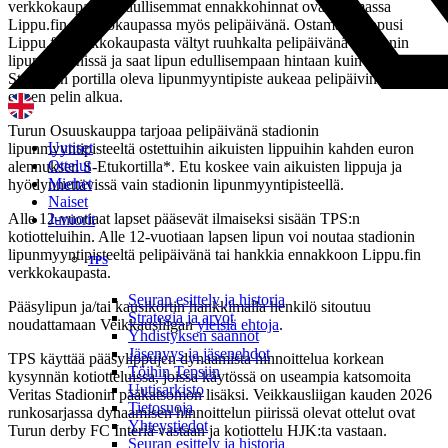
verkkokaupasta. Edullisemmat ennakkohinnat ovat voimassa
Lippu.fin verkkokaupassa myös pelipäivänä. Ostamalla lippusi
Lippu.fin verkkokaupasta vältyt ruuhkalta pelipäivänä stadionin
lipunmyynnissä ja saat lipun edullisempaan hintaan kuin portilta.
Stadionin portilla oleva lipunmyyntipiste aukeaa pelipäivinä tunti
ennen pelin alkua.
Turun Osuuskauppa tarjoaa pelipäivänä stadionin
Uutiset
lipunmyyntipisteeltä ostettuihin aikuisten lippuihin kahden euron
Ottelut
alennuksen S-Etukortilla*. Etu koskee vain aikuisten lippuja ja
Miehet
hyödynnettävissä vain stadionin lipunmyyntipisteellä.
Naiset
Alle 12-vuotiaat lapset pääsevät ilmaiseksi sisään TPS:n
Juniorit
kotiotteluihin. Alle 12-vuotiaan lapsen lipun voi noutaa stadionin
lipunmyyntipisteeltä pelipäivänä tai hankkia ennakkoon Lippu.fin
TPS
verkkokaupasta.
Seuran esittely ja historia
Pääsylipun ja/tai kausikortin hankkimalla henkilö sitoutuu
Strategia ja arvot
noudattamaan Veikkausliigan
yleisiä ehtoja
.
Yhdistyksen säännöt
Jäsenyys ja jäsenehdot
TPS käyttää pääsylippujen dynaamista hinnoittelua korkean
Töihin Tepsiin
kysynnän kotiotteluissa, joissa käytössä on useampia katsomoita
Uutisarkisto
Veritas Stadionin pääkatsomon lisäksi. Veikkausliigan kauden 2026
Tietosuoja
runkosarjassa dynaamisen hinnoittelun piirissä olevat ottelut ovat
Yhteystiedot
Turun derby FC Interiä vastaan ja kotiottelu HJK:ta vastaan.
Seuran esittely ja historia