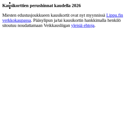
Kausikorttien perushinnat kaudella 2026
Miesten edustusjoukkueen kausikortit ovat nyt myynnissä
Lippu.fin
verkkokaupassa
. Pääsylipun ja/tai kausikortin hankkimalla henkilö
sitoutuu noudattamaan Veikkausliigan
yleisiä ehtoja
.
Kausikortti/miehet
Hinta
Aikuiset
219 €
Nuoret (12–17 v.)
50 €
Alennusryhmät
164 €
(opiskelijat/eläkeläiset/työttömät
)
Kannattajakausikortti: aikuiset
199 €
Kannattajakausikortti: nuoret
50 €
Kannattajakausikortti: alennusryhmät
139 €
(opiskelijat/eläkeläiset/työttömät
)
Kappen kassa -tukikausikortti
349 €
Edustusjoukkueiden
yhteiskausikortti
Aikuiset
239 €