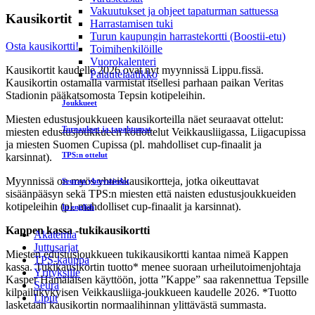
Vakuutukset ja ohjeet tapaturman sattuessa
Kausikortit
Harrastamisen tuki
Turun kaupungin harrastekortti (Boostii-etu)
Osta kausikortti!
Toimihenkilöille
Vuorokalenteri
Kausikortit kaudelle 2026 ovat nyt myynnissä Lippu.fissä.
Palautelaatikko
Kausikortin ostamalla varmistat itsellesi parhaan paikan Veritas
Stadionin pääkatsomosta Tepsin kotipeleihin.
Joukkueet
Miesten edustusjoukkueen kausikorteilla näet seuraavat ottelut:
Turnaukset ja tapahtumat
miesten edustusjoukkueen kotiottelut Veikkausliigassa, Liigacupissa
ja miesten Suomen Cupissa (pl. mahdolliset cup-finaalit ja
TPS:n ottelut
karsinnat).
Myynnissä on myös yhteiskausikortteja, jotka oikeuttavat
Seuran yhteystiedot
sisäänpääsyn sekä TPS:n miesten että naisten edustusjoukkueiden
kotipeleihin (pl. mahdolliset cup-finaalit ja karsinnat).
In english
Kappen kassa -tukikausikortti
Akatemia
Juttusarjat
Miesten edustusjoukkueen tukikausikortti kantaa nimeä Kappen
TPS-kauppa
kassa. Tukikausikortin tuotto* menee suoraan urheilutoimenjohtaja
Yrityksille
Kasper Hämäläisen käyttöön, jotta ”Kappe” saa rakennettua Tepsille
Seura
kilpailukykyisen Veikkausliiga-joukkueen kaudelle 2026. *Tuotto
Liput
lasketaan kausikortin normaalihinnan ylittävästä summasta.