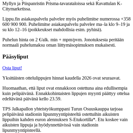
Myllyn ja Piispanristin Prisma-tavarataloissa sekä Ravattulan K-
Citymarketissa.
Lippu.fin asiakaspalvelu palvelee myös puhelimitse numerossa +358
600 900 900. Puhelimitse asiakaspalvelu palvelee ma–la klo 9–19 ja
su klo 12–16 (poikkeukset mahdollisia esim. pyhinä).
Puhelun hinta on 2 €/alk. min + mpm/pvm. Jonotuksesta peritään
normaali puhelumaksu oman liittymäsopimuksen mukaisesti.
Pääsyliput
Osta liput!
Yksittäisten ottelulippujen hinnat kaudella 2026 ovat seuraavat.
Huomaathan, että liput ovat ennakkoon ostettuna aina edullisempia
kuin pelipäivänä. Ennakkohintaisten lippujen myynti päättyy ottelua
edeltävänä päivänä kello 23.59.
TPS Jalkapallon yhteistyökumppani Turun Osuuskauppa tarjoaa
pelipäivänä stadionin lipunmyyntipisteeltä ostettuihin aikuisten
lippuihin kahden euron alennuksen S-Etukortilla*. Etu koskee vain
aikuisten lippuja ja hyödynnettävissä vain stadionin
lipunmyyntipisteellä.