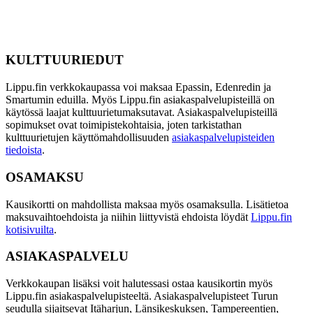
Nuoret (12–17 v.)
80 €
Alennusryhmät
169 €
(opiskelijat/eläkeläiset/työttömät)
KULTTUURIEDUT
Lippu.fin verkkokaupassa voi maksaa Epassin, Edenredin ja
Smartumin eduilla. Myös Lippu.fin asiakaspalvelupisteillä on
käytössä laajat kulttuurietumaksutavat. Asiakaspalvelupisteillä
sopimukset ovat toimipistekohtaisia, joten tarkistathan
kulttuurietujen käyttömahdollisuuden
asiakaspalvelupisteiden
tiedoista
.
OSAMAKSU
Kausikortti on mahdollista maksaa myös osamaksulla. Lisätietoa
maksuvaihtoehdoista ja niihin liittyvistä ehdoista löydät
Lippu.fin
kotisivuilta
.
ASIAKASPALVELU
Verkkokaupan lisäksi voit halutessasi ostaa kausikortin myös
Lippu.fin asiakaspalvelupisteeltä. Asiakaspalvelupisteet Turun
seudulla sijaitsevat Itäharjun, Länsikeskuksen, Tampereentien,