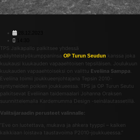
28.12.2023
14:30
TPS Jalkapallo palkitsee yhdessä
pääyhteistyökumppaninsa
kanssa joka
OP Turun Seudun
kuukausi kuukauden vapaaehtoisen tepsiläisen. Joulukuun
kuukauden vapaaehtoiseksi on valittu
Eveliina Samppa
.
Eveliina toimii joukkueenjohtajana Tepsin 2010-
syntyneiden poikien joukkueessa. TPS ja OP Turun Seutu
palkitsevat Eveliinan taidemaalari Johanna Oraksen
suunnittelemalla Kardemumma Design -seinälautassetillä.
Valitsijaraadin perusteet valinnalle:
”Eve on luotettava, mukava ja ahkera tyyppi – kaiken
kaikkiaan loistava taustavoima P2010-joukkueessa.”