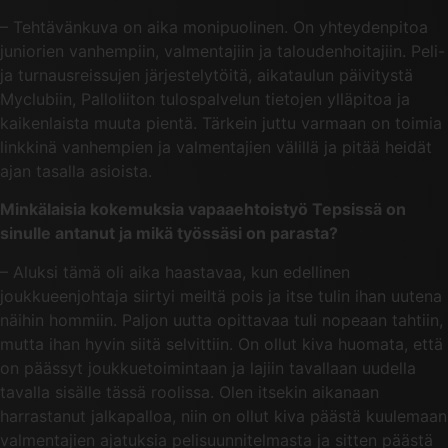
– Tehtävänkuva on aika monipuolinen. On yhteydenpitoa
juniorien vanhempiin, valmentajiin ja taloudenhoitajiin. Peli-
ja turnausreissujen järjestelytöitä, aikataulun päivitystä
Myclubiin, Palloliiton tulospalvelun tietojen ylläpitoa ja
kaikenlaista muuta pientä. Tärkein juttu varmaan on toimia
linkkinä vanhempien ja valmentajien välillä ja pitää heidät
ajan tasalla asioista.
Minkälaisia kokemuksia vapaaehtoistyö Tepsissä on
sinulle antanut ja mikä työssäsi on parasta?
– Aluksi tämä oli aika haastavaa, kun edellinen
joukkueenjohtaja siirtyi meiltä pois ja itse tulin ihan uutena
näihin hommiin. Paljon uutta opittavaa tuli nopeaan tahtiin,
mutta ihan hyvin siitä selvittiin. On ollut kiva huomata, että
on päässyt joukkuetoimintaan ja lajiin tavallaan uudella
tavalla sisälle tässä roolissa. Olen itsekin aikanaan
harrastanut jalkapalloa, niin on ollut kiva päästä kuulemaan
valmentajien ajatuksia pelisuunnitelmasta ja sitten päästä