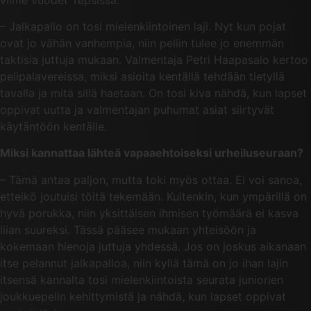
– Jalkapallo on tosi mielenkiintoinen laji. Nyt kun pojat
ovat jo vähän vanhempia, niin peliin tulee jo enemmän
taktisia juttuja mukaan. Valmentaja Petri Haapasalo kertoo
pelipalavereissa, miksi asioita kentällä tehdään tietyllä
tavalla ja mitä sillä haetaan. On tosi kiva nähdä, kun lapset
oppivat uutta ja valmentajan puhumat asiat siirtyvät
käytäntöön kentälle.
Miksi kannattaa lähteä vapaaehtoiseksi urheiluseuraan?
– Tämä antaa paljon, mutta toki myös ottaa. Ei voi sanoa,
etteikö joutuisi töitä tekemään. Kuitenkin, kun ympärillä on
hyvä porukka, niin yksittäisen ihmisen työmäärä ei kasva
liian suureksi. Tässä pääsee mukaan yhteisöön ja
kokemaan hienoja juttuja yhdessä. Jos on joskus aikanaan
itse pelannut jalkapalloa, niin kyllä tämä on jo ihan lajin
itsensä kannalta tosi mielenkiintoista seurata juniorien
joukkuepelin kehittymistä ja nähdä, kun lapset oppivat