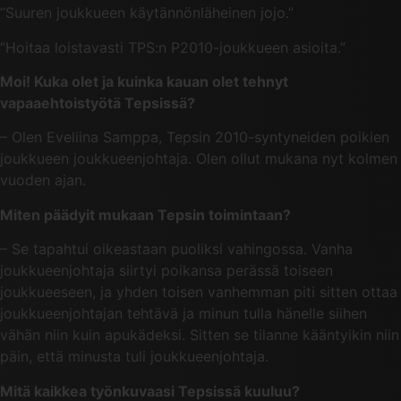
”Suuren joukkueen käytännönläheinen jojo.”
”Hoitaa loistavasti TPS:n P2010-joukkueen asioita.”
Moi! Kuka olet ja kuinka kauan olet tehnyt
vapaaehtoistyötä Tepsissä?
– Olen Eveliina Samppa, Tepsin 2010-syntyneiden poikien
joukkueen joukkueenjohtaja. Olen ollut mukana nyt kolmen
vuoden ajan.
Miten päädyit mukaan Tepsin toimintaan?
– Se tapahtui oikeastaan puoliksi vahingossa. Vanha
joukkueenjohtaja siirtyi poikansa perässä toiseen
joukkueeseen, ja yhden toisen vanhemman piti sitten ottaa
joukkueenjohtajan tehtävä ja minun tulla hänelle siihen
vähän niin kuin apukädeksi. Sitten se tilanne kääntyikin niin
päin, että minusta tuli joukkueenjohtaja.
Mitä kaikkea työnkuvaasi Tepsissä kuuluu?