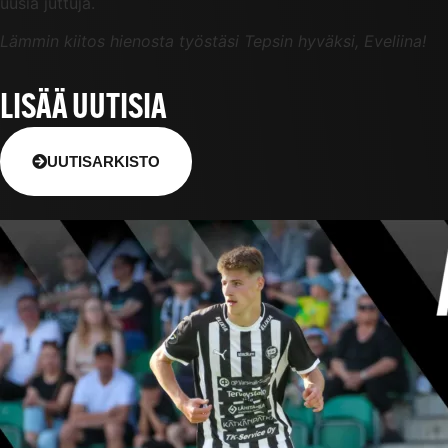
uusia juttuja.
Lämmin kiitos hienosta työstäsi Tepsin hyväksi, Eveliina!
LISÄÄ UUTISIA
UUTISARKISTO