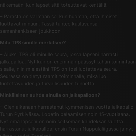
näkemään, kun lapset sitä toteuttavat kentällä.
– Parasta on varmaan se, kun huomaa, että ihmiset
luottavat minuun. Tässä tuntee kuuluvansa
samanhenkiseen joukkoon.
Mitä TPS sinulle merkitsee?
– Aluksi TPS oli minulle seura, jossa lapseni harrasti
jalkapalloa. Nyt kun on enemmän päässyt tähän toimintaan
sisälle, niin mielestäni TPS on tosi luotettava seura.
Seurassa on tietyt raamit toiminnalle, mikä luo
luotettavuuden ja turvallisuuden tunnetta.
Minkälainen suhde sinulla on jalkapalloon?
– Olen aikanaan harrastanut kymmenisen vuotta jalkapallo
Turun Pyrkivässä. Lopetin pelaamisen noin 15-vuotiaana.
Nyt oma lapseni on noin seitsemän kahdeksan vuotta
harrastanut jalkapalloa, ensin Turun Nappulaliigassa ja nyt
viime vuodet Tepsissä.