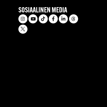
SOSIAALINEN MEDIA