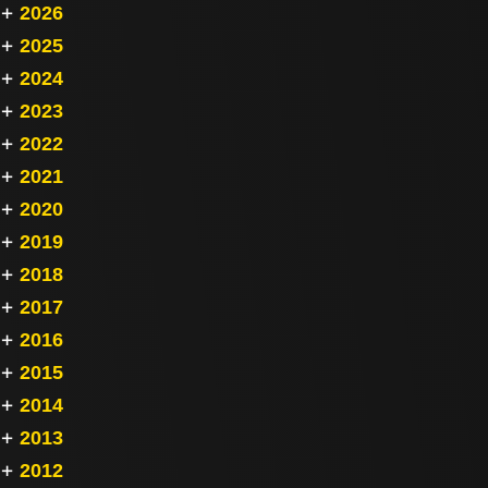
+
2026
+
elokuu
2025
heinäkuu
+
joulukuu
2024
kesäkuu
marraskuu
+
joulukuu
2023
toukokuu
lokakuu
marraskuu
+
joulukuu
2022
huhtikuu
syyskuu
lokakuu
marraskuu
+
joulukuu
2021
maaliskuu
elokuu
syyskuu
lokakuu
marraskuu
+
joulukuu
2020
helmikuu
heinäkuu
elokuu
syyskuu
lokakuu
marraskuu
+
joulukuu
2019
tammikuu
kesäkuu
heinäkuu
elokuu
syyskuu
lokakuu
marraskuu
+
joulukuu
2018
toukokuu
kesäkuu
heinäkuu
elokuu
syyskuu
lokakuu
marraskuu
+
joulukuu
2017
huhtikuu
toukokuu
kesäkuu
heinäkuu
elokuu
syyskuu
lokakuu
marraskuu
+
joulukuu
2016
maaliskuu
huhtikuu
toukokuu
kesäkuu
heinäkuu
elokuu
syyskuu
lokakuu
marraskuu
+
joulukuu
2015
helmikuu
maaliskuu
huhtikuu
toukokuu
kesäkuu
heinäkuu
elokuu
syyskuu
lokakuu
marraskuu
+
joulukuu
2014
tammikuu
helmikuu
maaliskuu
huhtikuu
toukokuu
kesäkuu
heinäkuu
elokuu
syyskuu
lokakuu
marraskuu
+
joulukuu
2013
tammikuu
helmikuu
maaliskuu
huhtikuu
toukokuu
kesäkuu
heinäkuu
elokuu
syyskuu
lokakuu
marraskuu
+
joulukuu
2012
tammikuu
helmikuu
maaliskuu
huhtikuu
toukokuu