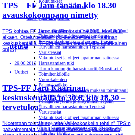
Koulutukset
TPS – FF Jaro tänään klo 18.30 –
Turnaukset ja tapahtumat
avauskokoonpano nimetty
Ohjeet ja palvelut tepsiläisille
Tervetuloa Tepsiin – Tästä mukaan toimintaan!
TPS kohtaa FF Jaron tänään torstaina 30.6. klo 18.30
Toimintaohjeet, käytännöt ja maksut
alkaen. Ottelu pelataan poikkeuksellisesti Kaarinan
Pelaajarekrytointi ja siirtyminen Tepsiin
keskuskentällä. TPS:n päävalmentaja Mika Laurikainen
Turvallinen harrastaminen Tepsissä
LUE LISÄÄ
on[…]
Varusteasiat
Vakuutukset ja ohjeet tapaturman sattuessa
Harrastamisen tuki
29.06.2016
Turun kaupungin harrastekortti (Boostii-etu)
Uutiset
Toimihenkilöille
Vuorokalenteri
Palautelaatikko
TPS-FF Jaro Kaarinan
Tervetuloa Tepsiin – Tästä mukaan toimintaan!
keskuskentällä to 30.6. klo 18.30 –
Toimintaohjeet, käytännöt ja maksut
Pelaajarekrytointi ja siirtyminen Tepsiin
tervetuloa!
Turvallinen harrastaminen Tepsissä
Varusteasiat
Vakuutukset ja ohjeet tapaturman sattuessa
Harrastamisen tuki
”Koetetaan toistaa se, mitä Valkeakoskella tehtiin” TPS:n
Turun kaupungin harrastekortti (Boostii-etu)
päävalmentaja Mika Laurikainen kertaa joukkueensa
Toimihenkilöille