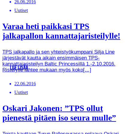
26.06.2016
Uutiset
Varaa heti paikkasi TPS
jalkapallon kannattajaristeilylle!
TPS jalkapallo ja sen yhteistyökumppani Silja Line
järjestävät kautta aikain ensimmäisen TPS-
kannattajaristeilyn Baltic Princessillä 1.-2.10.2016.
LUE LISÄÄ
Ristelylle lähtee mukaan myös koko[…]
22.06.2016
Uutiset
Oskari Jakonen: ”TPS ollut
pienestä pitäen iso seura mulle”
Toista kauttaan Turun Palloseurassa pelaava Oskari