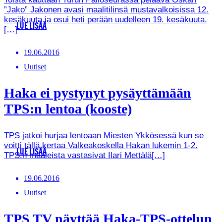
”Jako” Jakonen avasi maalitilinsä mustavalkoisissa 12.
kesäkuuta ja osui heti perään uudelleen 19. kesäkuuta.
LUE LISÄÄ
[…]
19.06.2016
Uutiset
Haka ei pystynyt pysäyttämään
TPS:n lentoa (kooste)
TPS jatkoi hurjaa lentoaan Miesten Ykkösessä kun se
voitti tällä kertaa Valkeakoskella Hakan lukemin 1-2.
LUE LISÄÄ
TPS:n maaleista vastasivat Ilari Mettälä[…]
19.06.2016
Uutiset
TPS TV näyttää Haka-TPS-ottelun