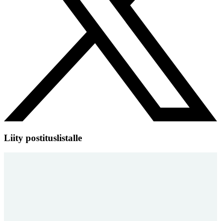
Liity postituslistalle