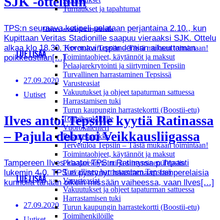
SJK -otteluun
Turnaukset ja tapahtumat
TPS:n seuraava kotipeli pelataan perjantaina 2.10., kun
Ohjeet ja palvelut tepsiläisille
Kupittaan Veritas Stadionille saapuu vieraaksi SJK. Ottelu
alkaa klo 18.30. Koronaviruspandemian aiheuttaman
Tervetuloa Tepsiin – Tästä mukaan toimintaan!
LUE LISÄÄ
Toimintaohjeet, käytännöt ja maksut
poikkeustilan[…]
Pelaajarekrytointi ja siirtyminen Tepsiin
Turvallinen harrastaminen Tepsissä
27.09.2020
Varusteasiat
Vakuutukset ja ohjeet tapaturman sattuessa
Uutiset
Harrastamisen tuki
Turun kaupungin harrastekortti (Boostii-etu)
Ilves antoi Tepsille kyytiä Ratinassa
Toimihenkilöille
Vuorokalenteri
– Pajula debytoi Veikkausliigassa
Palautelaatikko
Tervetuloa Tepsiin – Tästä mukaan toimintaan!
Toimintaohjeet, käytännöt ja maksut
Tampereen Ilves kaatoi TPS:n Ratinassa puhtaasti
Pelaajarekrytointi ja siirtyminen Tepsiin
Turvallinen harrastaminen Tepsissä
lukemin 4-0. TPS ei pystynyt haastamaan tamperelaisia
LUE LISÄÄ
Varusteasiat
kunnolla tänään oikein missään vaiheessa, vaan llves[…]
Vakuutukset ja ohjeet tapaturman sattuessa
Harrastamisen tuki
27.09.2020
Turun kaupungin harrastekortti (Boostii-etu)
Toimihenkilöille
Uutiset