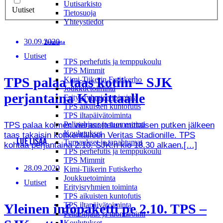
maaliskuu
huhtikuu
Uutisarkisto
tammikuu
helmikuu
Uutiset
maaliskuu
Tietosuoja
tammikuu
Yhteystiedot
30.09.2020
Toiminta
Uutiset
TPS perhefutis ja temppukoulu
TPS Mimmit
TPS palaa taas kotiin – SJK
Kimi-Tiikerin Futiskerho
Joukkuetoiminta
perjantaina Kupittaalle
Erityisryhmien toiminta
TPS aikuisten kuntofutis
TPS iltapäivätoiminta
Pelinohjaus ja tuomarointi
TPS palaa kolmen vierasottelun mittaisen putken jälkeen
Koulutukset
taas takaisin kotikentälleen Veritas Stadionille. TPS
LUE LISÄÄ
Turnaukset ja tapahtumat
kohtaa perjantaina 2.10. SJK:n klo 18.30 alkaen.[…]
TPS perhefutis ja temppukoulu
TPS Mimmit
28.09.2020
Kimi-Tiikerin Futiskerho
Joukkuetoiminta
Uutiset
Erityisryhmien toiminta
TPS aikuisten kuntofutis
TPS iltapäivätoiminta
Yleinen infopaketti pe 2.10. TPS –
Pelinohjaus ja tuomarointi
Koulutukset