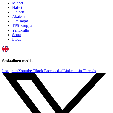
Miehet
Naiset
Juniorit
Akatemia
Juttusarjat
TPS-kauppa
Yrityksille
Seura
Liput
Sosiaalinen media
Instagram
Youtube
Tiktok
Facebook-f
Linkedin-in
Threads