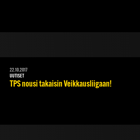
22.10.2017
UUTISET
TPS nousi takaisin Veikkausliigaan!