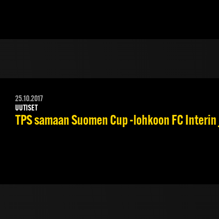
25.10.2017
UUTISET
TPS samaan Suomen Cup -lohkoon FC Interin 