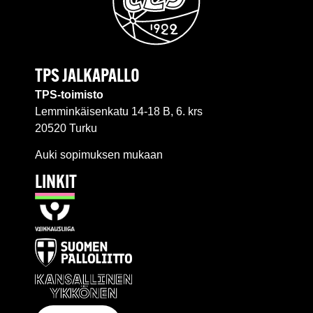
TPS JALKAPALLO
TPS-toimisto
Lemminkäisenkatu 14-18 B, 6. krs
20520 Turku
Auki sopimuksen mukaan
LINKIT