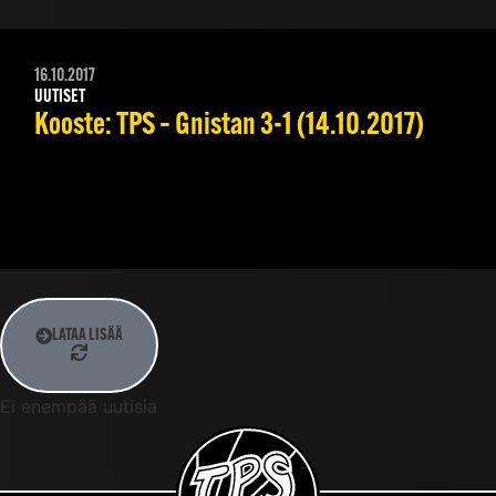
16.10.2017
UUTISET
Kooste: TPS – Gnistan 3-1 (14.10.2017)
LATAA LISÄÄ
Ei enempää uutisia