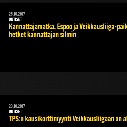
25.10.2017
UUTISET
Kannattajamatka, Espoo ja Veikkausliiga-pai
hetket kannattajan silmin
23.10.2017
UUTISET
TPS:n kausikorttimyynti Veikkausliigaan on a