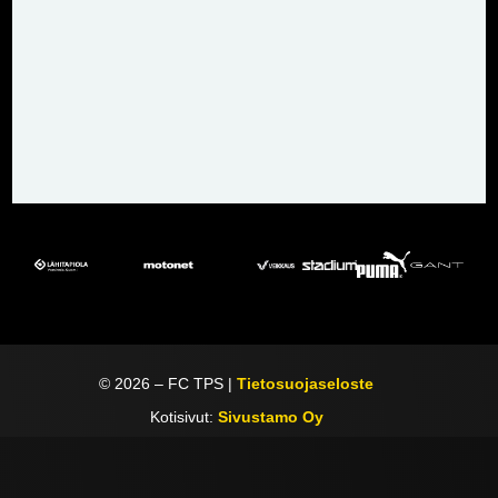
©
2026
– FC TPS |
Tietosuojaseloste
Kotisivut:
Sivustamo Oy