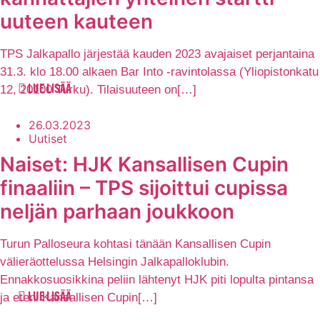
uuteen kauteen
TPS Jalkapallo järjestää kauden 2023 avajaiset perjantaina
31.3. klo 18.00 alkaen Bar Into -ravintolassa (Yliopistonkatu
12, 20100 Turku). Tilaisuuteen on[…]
LUE LISÄÄ
26.03.2023
Uutiset
Naiset: HJK Kansallisen Cupin
finaaliin – TPS sijoittui cupissa
neljän parhaan joukkoon
Turun Palloseura kohtasi tänään Kansallisen Cupin
välieräottelussa Helsingin Jalkapalloklubin.
Ennakkosuosikkina peliin lähtenyt HJK piti lopulta pintansa
ja eteni Kansallisen Cupin[…]
LUE LISÄÄ