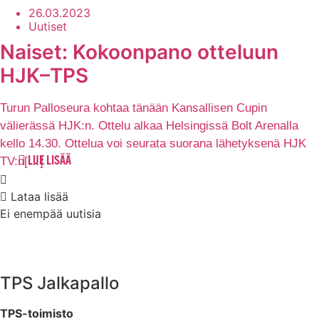
26.03.2023
Uutiset
Naiset: Kokoonpano otteluun
HJK–TPS
Turun Palloseura kohtaa tänään Kansallisen Cupin
välierässä HJK:n. Ottelu alkaa Helsingissä Bolt Arenalla
kello 14.30. Ottelua voi seurata suorana lähetyksenä HJK
TV:n[…]
LUE LISÄÄ
Lataa lisää
Ei enempää uutisia
TPS Jalkapallo
TPS-toimisto