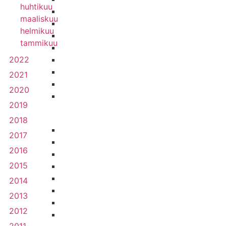
helmikuu
maaliskuu
huhtikuu
tammikuu
helmikuu
maaliskuu
tammikuu
helmikuu
tammikuu
+
2022
joulukuu
+
2021
marraskuu
joulukuu
+
2020
lokakuu
marraskuu
joulukuu
+
2019
syyskuu
lokakuu
marraskuu
joulukuu
+
2018
elokuu
syyskuu
lokakuu
marraskuu
heinäkuu
joulukuu
+
2017
elokuu
syyskuu
lokakuu
kesäkuu
marraskuu
heinäkuu
joulukuu
+
2016
elokuu
syyskuu
toukokuu
lokakuu
kesäkuu
marraskuu
heinäkuu
joulukuu
+
2015
elokuu
huhtikuu
syyskuu
toukokuu
lokakuu
kesäkuu
marraskuu
heinäkuu
joulukuu
+
2014
maaliskuu
elokuu
huhtikuu
syyskuu
toukokuu
lokakuu
kesäkuu
marraskuu
helmikuu
heinäkuu
joulukuu
+
2013
maaliskuu
elokuu
huhtikuu
syyskuu
toukokuu
lokakuu
tammikuu
kesäkuu
marraskuu
helmikuu
heinäkuu
joulukuu
+
2012
maaliskuu
elokuu
huhtikuu
syyskuu
toukokuu
lokakuu
tammikuu
kesäkuu
marraskuu
helmikuu
heinäkuu
joulukuu
+