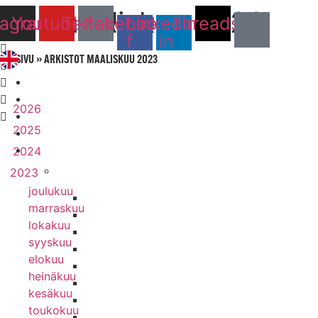
maaliskuu 2023
Mene
tagram
Youtube
Tiktok
Facebook-
Linkedin-
Threads
sisältöön
f
in
ETUSIVU
»
ARKISTOT MAALISKUU 2023
+
2026
elokuu
+
2025
heinäkuu
joulukuu
+
2024
kesäkuu
marraskuu
joulukuu
-
2023
toukokuu
lokakuu
marraskuu
joulukuu
huhtikuu
syyskuu
lokakuu
marraskuu
maaliskuu
elokuu
syyskuu
lokakuu
helmikuu
heinäkuu
elokuu
syyskuu
tammikuu
kesäkuu
heinäkuu
elokuu
toukokuu
kesäkuu
heinäkuu
huhtikuu
toukokuu
kesäkuu
maaliskuu
huhtikuu
toukokuu