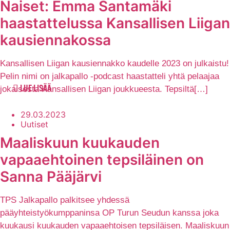
Naiset: Emma Santamäki
haastattelussa Kansallisen Liigan
kausiennakossa
Kansallisen Liigan kausiennakko kaudelle 2023 on julkaistu!
Pelin nimi on jalkapallo -podcast haastatteli yhtä pelaajaa
jokaisesta Kansallisen Liigan joukkueesta. Tepsiltä[…]
LUE LISÄÄ
29.03.2023
Uutiset
Maaliskuun kuukauden
vapaaehtoinen tepsiläinen on
Sanna Pääjärvi
TPS Jalkapallo palkitsee yhdessä
pääyhteistyökumppaninsa OP Turun Seudun kanssa joka
kuukausi kuukauden vapaaehtoisen tepsiläisen. Maaliskuun