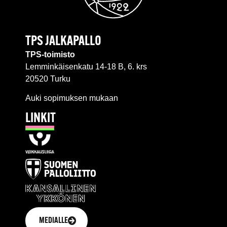
TPS JALKAPALLO
TPS-toimisto
Lemminkäisenkatu 14-18 B, 6. krs
20520 Turku
Auki sopimuksen mukaan
LINKIT
MEDIALLE