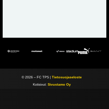
©
2026
– FC TPS |
Tietosuojaseloste
Kotisivut:
Sivustamo Oy