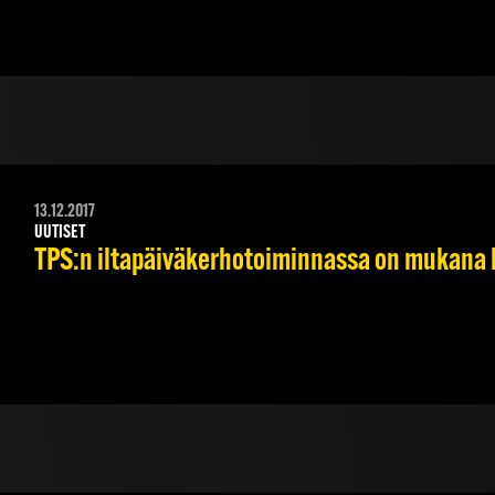
13.12.2017
UUTISET
TPS:n iltapäiväkerhotoiminnassa on mukana l