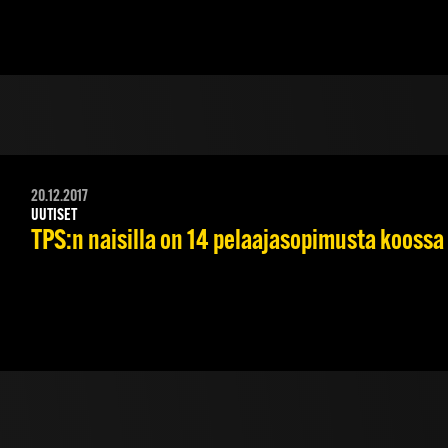
20.12.2017
UUTISET
TPS:n naisilla on 14 pelaajasopimusta koossa