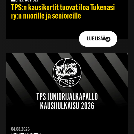
MIEHET, UUTISET
TPS:n kausikortit tuovat iloa Tukenasi
ry:n nuorille ja senioreille
LUE LISÄÄ
04.08.2026