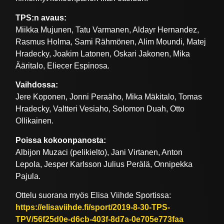
TPS:n avaus:
Miikka Mujunen, Tatu Varmanen, Aldayr Hernandez,
Rasmus Holma, Sami Rähmönen, Alim Moundi, Matej
Hradecky, Joakim Latonen, Oskari Jakonen, Mika
Ääritalo, Eliecer Espinosa.
Vaihdossa:
Jere Koponen, Jonni Peraäho, Mika Mäkitalo, Tomas
Hradecky, Valtteri Vesiaho, Solomon Duah, Otto
Ollikainen.
Poissa kokoonpanosta:
Albijon Muzaci (pelikielto), Jani Virtanen, Anton
Lepola, Jesper Karlsson Julius Perälä, Onnipekka
Pajula.
Ottelu suorana myös Elisa Viihde Sportissa:
https://elisaviihde.fi/sport/2019-8-30-TPS-
TPV/56f25d0e-d6cb-403f-8d7a-0e705e773faa