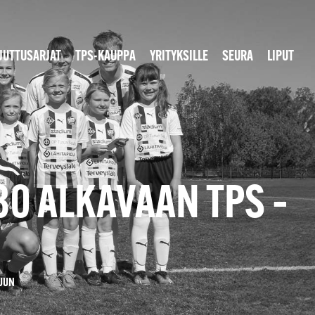
JUTTUSARJAT
TPS-KAUPPA
YRITYKSILLE
SEURA
LIPUT
.30 ALKAVAAN TPS –
LUUN