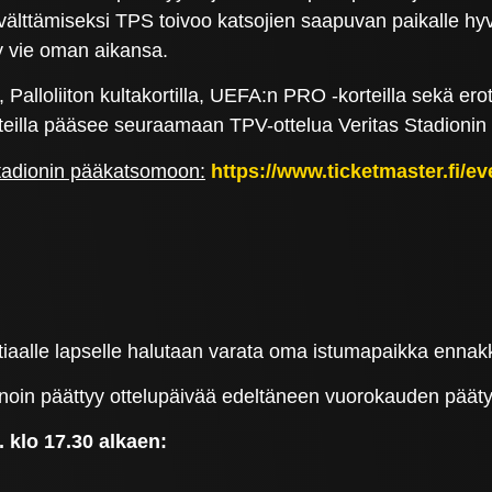
lttämiseksi TPS toivoo katsojien saapuvan paikalle hyvis
y vie oman aikansa.
Palloliiton kultakortilla, UEFA:n PRO -korteilla sekä erot
rteilla pääsee seuraamaan TPV-ottelua Veritas Stadioni
Stadionin pääkatsomoon:
https://www.ticketmaster.fi/ev
uotiaalle lapselle halutaan varata oma istumapaikka ennak
in päättyy ottelupäivää edeltäneen vuorokauden päätytt
 klo 17.30 alkaen: