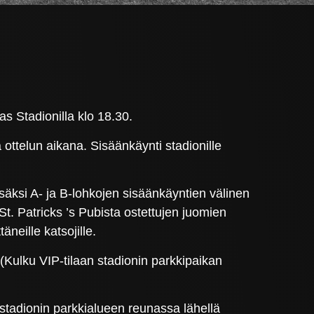
s Stadionilla klo 18.30.
ttelun aikana. Sisäänkäynti stadionille
Lisäksi A- ja B-lohkojen sisäänkäyntien välinen
. Patricks ’s Pubista ostettujen juomien
eille katsojille.
(Kulku VIP-tilaan stadionin parkkipaikan
t stadionin parkkialueen reunassa lähellä