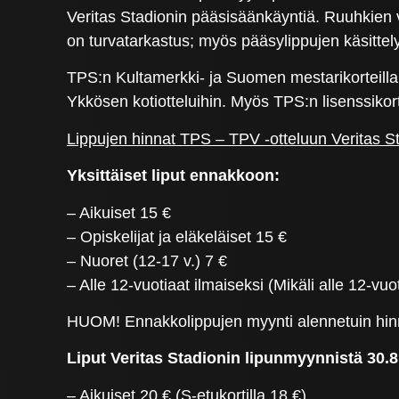
Veritas Stadionin pääsisäänkäyntiä. Ruuhkien vä
on turvatarkastus; myös pääsylippujen käsittel
TPS:n Kultamerkki- ja Suomen mestarikorteilla, 
Ykkösen kotiotteluihin. Myös TPS:n lisenssiko
Lippujen hinnat TPS – TPV -otteluun Veritas 
Yksittäiset liput ennakkoon:
– Aikuiset 15 €
– Opiskelijat ja eläkeläiset 15 €
– Nuoret (12-17 v.) 7 €
– Alle 12-vuotiaat ilmaiseksi (Mikäli alle 12-v
HUOM! Ennakkolippujen myynti alennetuin hinno
Liput Veritas Stadionin lipunmyynnistä 30.8.
– Aikuiset 20 € (S-etukortilla 18 €)