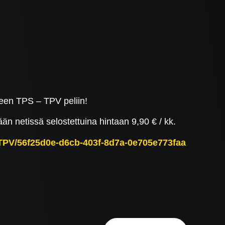
seen TPS – TPV peliin!
än netissä selostettuina hintaan 9,90 € / kk.
PS-TPV/56f25d0e-d6cb-403f-8d7a-0e705e773faa