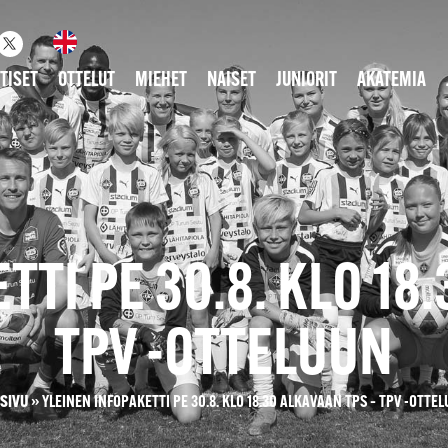
TISET
OTTELUT
MIEHET
NAISET
JUNIORIT
AKATEMIA
TI PE 30.8. KLO 18
TPV -OTTELUUN
SIVU
»
YLEINEN INFOPAKETTI PE 30.8. KLO 18.30 ALKAVAAN TPS – TPV -OTTE