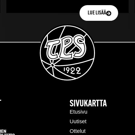
LUE LISÄÄ
T
SIVUKARTTA
Etusivu
Uutiset
Ottelut