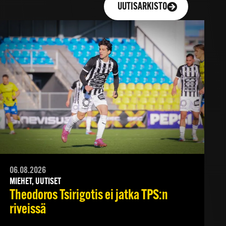
UUTISARKISTO
06.08.2026
MIEHET, UUTISET
Theodoros Tsirigotis ei jatka TPS:n
riveissä