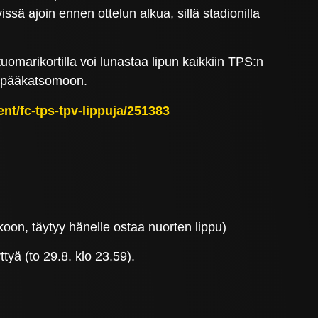
sä ajoin ennen ottelun alkua, sillä stadionilla
uomarikortilla voi lunastaa lipun kaikkiin TPS:n
n pääkatsomoon.
ent/fc-tps-tpv-lippuja/251383
koon, täytyy hänelle ostaa nuorten lippu)
yä (to 29.8. klo 23.59).