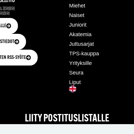
Miehet
Naiset
Juniorit
LLE
Akatemia
STIEDOT
Juttusarjat
TPS-kauppa
TEN RSS-SYÖTE
Yrityksille
Seura
Liput
LIITY POSTITUSLISTALLE