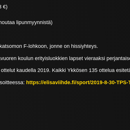
3 €)
 noutaa lipunmyynnistä)
ääkatsomon F-lohkoon, jonne on hissiyhteys.
oren koulun erityisluokkien lapset vieraaksi perjantai
 ottelut kaudella 2019. Kaikki Ykkösen 135 ottelua esitetä
soitteessa:
https://elisaviihde.fi/sport/2019-8-30-T