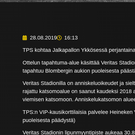
28.08.2019
16:13
TPS kohtaa Jalkapallon Ykkösessä perjantaina 3
Ottelun tapahtuma-alue käsittää Veritas Stadi
tapahtuu Blombergin aukion puoleisesta pääst
Veritas Stadionilla on anniskeluoikeudet ja siel
rajattu katsomoalue on saanut kaudeksi 2018 a
viemisen katsomoon. Anniskelukatsomon alueell
TPS:n VIP-kausikorttilaisia palvelee Heineken 
puoleisesta päädystä)
Veritas Stadionin lipunmyyntipiste aukeaa 30.8.