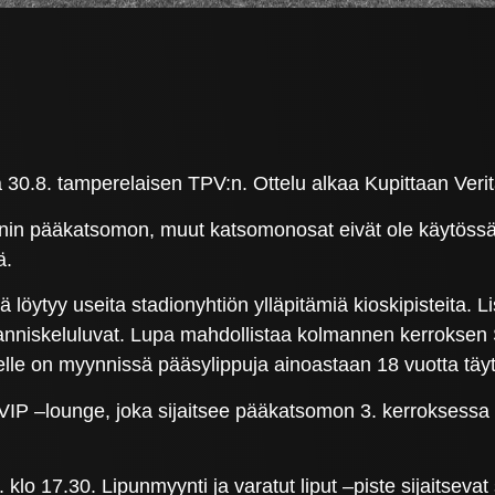
0.8. tamperelaisen TPV:n. Ottelu alkaa Kupittaan Verita
onin pääkatsomon, muut katsomonosat eivät ole käytössä o
ä.
tä löytyy useita stadionyhtiön ylläpitämiä kioskipisteita. 
nniskeluluvat. Lupa mahdollistaa kolmannen kerroksen St
e on myynnissä pääsylippuja ainoastaan 18 vuotta täyttän
VIP –lounge, joka sijaitsee pääkatsomon 3. kerroksessa 
 klo 17.30. Lipunmyynti ja varatut liput –piste sijaitseva