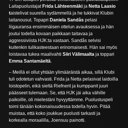
Laitapuolustajat
Frida Lähteenmäki
ja
Netta Laasio
t
aistelivat suurella sydämmellä ja he tukkivat Klubin
laitanousut. Topapri
Daniela Sandås
pelasi
liigauransa ensimmäisen ottelun avauksessa ja hän
joutui todella kovaan paikkaan taitavaa ja
aggressiviista HJK:ta vastaan. Sandås selvisi
kuitenkin tulikasteestaan erinomaisesti. Hän sai myös
loistavaa tukea maalivahti
Siiri Välimaalta
ja toppari
Emma Santamäeltä
.
– Meillä ei ollut yhtään ylimääräistä aikaa, sillä Klubi
tuli odotetun vahvasti. Frida ja Netta pelasivat laidoilla
loistopelin, eikä sieltä Riefnerit ja kumppanit juuri
päässeet tulemaan. Se, että HJK jäi aika vähille
paikoille, oli mielestäni hyvyyttämme. Puolustuspeli
toimi tänään kokonaisuudessa todella hyvin. Pitää
muistaa, että koko joukkue puolusti tarkasti ja
korkealla moraalilla, Joensuu painotti.