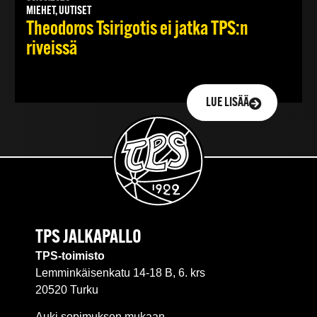
MIEHET, UUTISET
Theodoros Tsirigotis ei jatka TPS:n
riveissä
LUE LISÄÄ
TPS JALKAPALLO
TPS-toimisto
Lemminkäisenkatu 14-18 B, 6. krs
20520 Turku
Auki sopimuksen mukaan