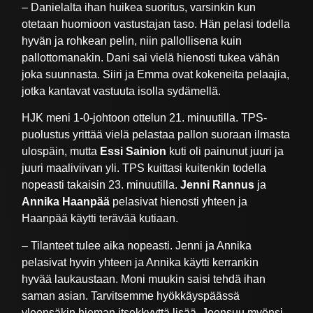
– Danielalta ihan huikea suoritus, varsinkin kun
otetaan huomioon vastustajan taso. Hän pelasi todella
hyvän ja rohkean pelin, niin pallollisena kuin
pallottomanakin. Dani sai vielä hienosti tukea vähän
joka suunnasta. Siiri ja Emma ovat kokeneita pelaajia,
jotka kantavat vastuuta isolla sydämellä.
HJK meni 1-0-johtoon ottelun 21. minuutilla. TPS-
puolustus yrittää vielä pelastaa pallon suoraan ilmasta
ulospäin, mutta
Essi Sainion
kuti oli painunut juuri ja
juuri maaliviivan yli. TPS kuittasi kuitenkin todella
nopeasti takaisin 23. minuutilla.
Jenni Rannus
ja
Annika Haanpää
pelasivat hienosti yhteen ja
Haanpää käytti terävää kutiaan.
– Tilanteet tulee aika nopeasti. Jenni ja Annika
pelasivat hyvin yhteen ja Annika käytti kerrankin
hyvää laukaustaan. Moni muukin saisi tehdä ihan
saman asian. Tarvitsemme hyökkäyspäässä
yleensäkin hieman itsekkyyttä lisää, Joensuu myönsi.