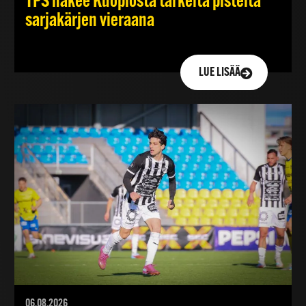
TPS hakee Kuopiosta tärkeitä pisteitä
sarjakärjen vieraana
LUE LISÄÄ
06.08.2026