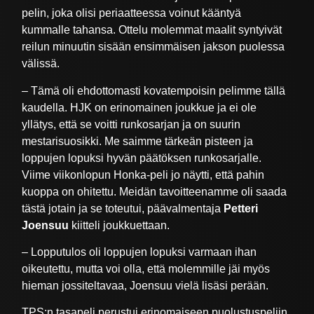
pelin, joka olisi periaatteessa voinut kääntyä
kummalle tahansa. Ottelu molemmat maalit syntyivät
reilun minuutin sisään ensimmäisen jakson puolessa
välissä.
– Tämä oli ehdottomasti kovatempoisin pelimme tällä
kaudella. HJK on erinomainen joukkue ja ei ole
yllätys, että se voitti runkosarjan ja on suurin
mestarisuosikki. Me saimme tärkeän pisteen ja
loppujen lopuksi hyvän päätöksen runkosarjalle.
Viime viikonlopun Honka-peli jo näytti, että pahin
kuoppa on ohitettu. Meidän tavoitteenamme oli saada
tästä jotain ja se toteutui, päävalmentaja
Petteri
Joensuu
kiitteli joukkuettaan.
– Lopputulos oli loppujen lopuksi varmaan ihan
oikeutettu, mutta voi olla, että molemmille jäi myös
hieman jossiteltavaa, Joensuu vielä lisäsi perään.
TPS:n tasapeli perustui erinomaiseen puolustuspeliin.