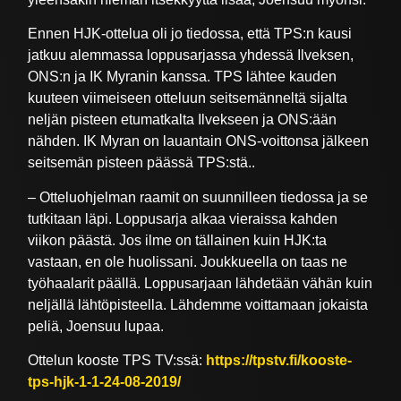
Ennen HJK-ottelua oli jo tiedossa, että TPS:n kausi
jatkuu alemmassa loppusarjassa yhdessä Ilveksen,
ONS:n ja IK Myranin kanssa. TPS lähtee kauden
kuuteen viimeiseen otteluun seitsemänneltä sijalta
neljän pisteen etumatkalta Ilvekseen ja ONS:ään
nähden. IK Myran on lauantain ONS-voittonsa jälkeen
seitsemän pisteen päässä TPS:stä..
– Otteluohjelman raamit on suunnilleen tiedossa ja se
tutkitaan läpi. Loppusarja alkaa vieraissa kahden
viikon päästä. Jos ilme on tällainen kuin HJK:ta
vastaan, en ole huolissani. Joukkueella on taas ne
työhaalarit päällä. Loppusarjaan lähdetään vähän kuin
neljällä lähtöpisteella. Lähdemme voittamaan jokaista
peliä, Joensuu lupaa.
Ottelun kooste TPS TV:ssä:
https://tpstv.fi/kooste-
tps-hjk-1-1-24-08-2019/