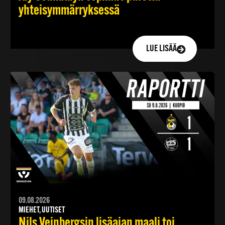
yhteisymmärryksessä
LUE LISÄÄ
09.08.2026
MIEHET, UUTISET
Nils Veinbergsin lisäajan maali toi