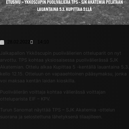
ETUSIVU
»
YKKÖSCUPIN PUOLIVÄLIERÄ TPS – SJK AKATEMIA PELATAAN
LAUANTAINA 5.3. KUPITTAA 5:LLÄ
28.02.2022
14:10
Jalkapallon Ykköscupin puolivälierien otteluparit on nyt
arvottu. TPS kohtaa yksiosaisessa puolivälierässä SJK
Akatemian. Ottelu alkaa Kupittaa 5 -kentällä lauantaina 5.3.
kello 12.15. Otteluun on vapaaehtoinen pääsymaksu, jonka
voi maksaa kentän laidan kioskilla.
Puolivälierän voittaja kohtaa välierässä voittajan
otteluparista EIF – KPV.
Turun Sanomat näyttää TPS – SJK Akatemia -ottelun
suorana ja selostettuna lähetyksenä tilaajilleen.