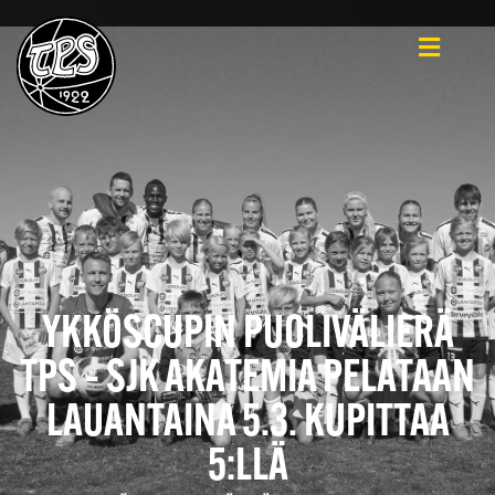
YKKÖSCUPIN PUOLIVÄLIERÄ
TPS – SJK AKATEMIA PELATAAN
LAUANTAINA 5.3. KUPITTAA
5:LLÄ