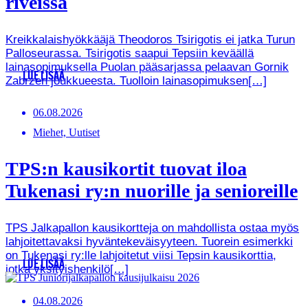
riveissä
Kreikkalaishyökkääjä Theodoros Tsirigotis ei jatka Turun
Palloseurassa. Tsirigotis saapui Tepsiin keväällä
lainasopimuksella Puolan pääsarjassa pelaavan Gornik
LUE LISÄÄ
Zabrzen joukkueesta. Tuolloin lainasopimuksen[…]
06.08.2026
Miehet, Uutiset
TPS:n kausikortit tuovat iloa
Tukenasi ry:n nuorille ja senioreille
TPS Jalkapallon kausikortteja on mahdollista ostaa myös
lahjoitettavaksi hyväntekeväisyyteen. Tuorein esimerkki
on Tukenasi ry:lle lahjoitetut viisi Tepsin kausikorttia,
LUE LISÄÄ
jotka yksityishenkilö[…]
04.08.2026