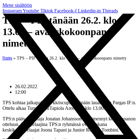
Mene sisältöön
Instagram
Youtube
Tiktok
Facebook-f
Linkedin-in
Threads
TPS – PIF tänään 26.2. klo
13.00 – avauskokoonpano
nimetty
»
TPS – PIF tänään 26.2. klo 13.00 – avauskokoonpano nimetty
Etusivu
26.02.2022
12:00
TPS kohtaa jalkapallon Ykköscupissa tänään lauantaina Pargas IF:n.
Ottelu alkaa Turun LähiTapiola Areenalla klo 13.00.
TPS:n päävalmentaja Jonatan Johansson on nimennyt kokoonpanon
otteluun. Testipelaajina TPS:n ryhmässä ovat mukana
keskikenttäpelaajat Joona Tapani ja Junior Roman Tombini.