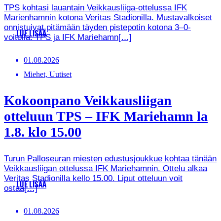
TPS kohtasi lauantain Veikkausliiga-ottelussa IFK
Marienhamnin kotona Veritas Stadionilla. Mustavalkoiset
onnistuivat pitämään täyden pistepotin kotona 3–0-
LUE LISÄÄ
voitolla. TPS ja IFK Mariehamn[…]
01.08.2026
Miehet, Uutiset
Kokoonpano Veikkausliigan
otteluun TPS – IFK Mariehamn la
1.8. klo 15.00
Turun Palloseuran miesten edustusjoukkue kohtaa tänään
Veikkausliigan ottelussa IFK Mariehamnin. Ottelu alkaa
Veritas Stadionilla kello 15.00. Liput otteluun voit
LUE LISÄÄ
ostaa[…]
01.08.2026