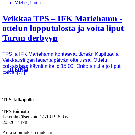
Miehet, Uutiset
Veikkaa TPS – IFK Mariehamn -
ottelun lopputulosta ja voita liput
Turun derbyyn
TPS ja IFK Mariehamn kohtaavat tänään Kupittaalla
Veikkausliigan lauantaipäivän ottelussa. Ottelu
potkaistaan käyntiin kello 15.00. Onko sinulla jo liput
LUE LISÄÄ
päivän[…]
TPS Jalkapallo
TPS-toimisto
Lemminkäisenkatu 14-18 B, 6. krs
20520 Turku
Auki sopimuksen mukaan