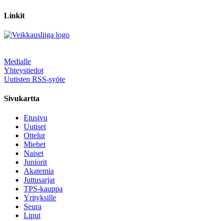
Linkit
Medialle
Yhteystiedot
Uutisten RSS-syöte
Sivukartta
Etusivu
Uutiset
Ottelut
Miehet
Naiset
Juniorit
Akatemia
Juttusarjat
TPS-kauppa
Yrityksille
Seura
Liput