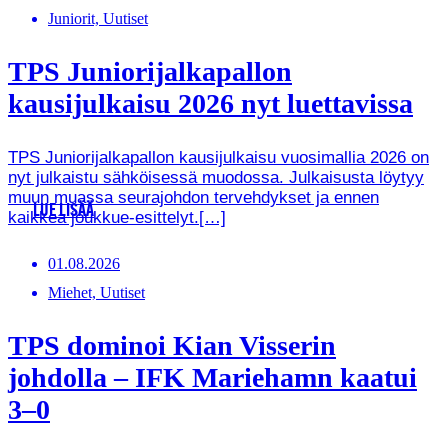
Juniorit, Uutiset
TPS Juniorijalkapallon
kausijulkaisu 2026 nyt luettavissa
TPS Juniorijalkapallon kausijulkaisu vuosimallia 2026 on
nyt julkaistu sähköisessä muodossa. Julkaisusta löytyy
muun muassa seurajohdon tervehdykset ja ennen
LUE LISÄÄ
kaikkea joukkue-esittelyt.[…]
01.08.2026
Miehet, Uutiset
TPS dominoi Kian Visserin
johdolla – IFK Mariehamn kaatui
3–0