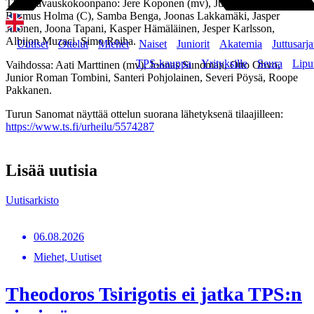
TPS:n avauskokoonpano: Jere Koponen (mv), Juri Kinnunen,
Rasmus Holma (C), Samba Benga, Joonas Lakkamäki, Jasper
Jalonen, Joona Tapani, Kasper Hämäläinen, Jesper Karlsson,
Albijon Muzaci, Simo Roiha.
Uutiset
Ottelut
Miehet
Naiset
Juniorit
Akatemia
Juttusarja
TPS-kauppa
Yrityksille
Seura
Lipu
Vaihdossa: Aati Marttinen (mv), Joonas Sundman, Otto Ohvo,
Junior Roman Tombini, Santeri Pohjolainen, Severi Pöysä, Roope
Pakkanen.
Turun Sanomat näyttää ottelun suorana lähetyksenä tilaajilleen:
https://www.ts.fi/urheilu/5574287
Lisää uutisia
Uutisarkisto
06.08.2026
Miehet, Uutiset
Theodoros Tsirigotis ei jatka TPS:n