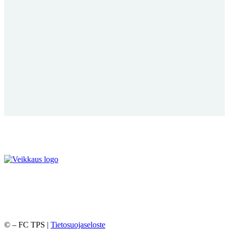
©
– FC TPS |
Tietosuojaseloste