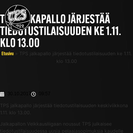
TPS JALKAPALLO JÄRJESTÄÄ
TIEDOTUSTILAISUUDEN KE 1.11.
KLO 13.00
»
TPS jalkapallo järjestää tiedotustilaisuuden ke 1.11.
Etusivu
klo 13.00
30.10.2017
09:57
TPS jalkapallo järjestää tiedotustilaisuuden keskiviikkona
1.11. klo 13.00.
Jalkapallon Veikkausliigaan noussut TPS julkaisee
tiedotustilaisuudessa uusia pelaajasopimuksia kaudelle