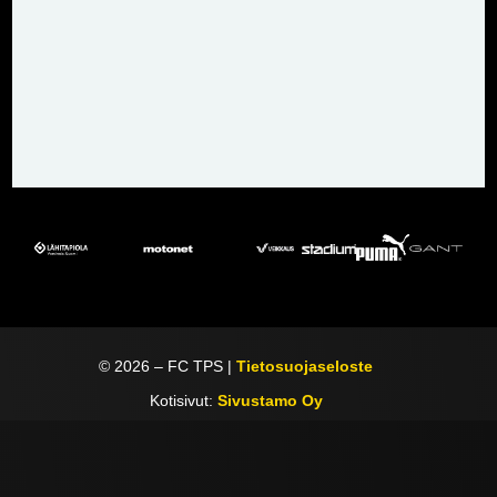
©
2026
– FC TPS |
Tietosuojaseloste
Kotisivut:
Sivustamo Oy