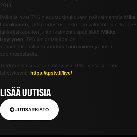
2018.
Paikalla ovat TPS:n edustusjoukkueen päävalmentaja
Mika
Laurikainen
, TPS:n edustusjoukkueen valmentaja sekä TPS
juniorijalkapallon juniorivalmennuspäällikkö
Mikko
Hyyrynen
, TPS juniorijalkapallon
valmennuspäällikkö
Joonas Laurikainen
ja uusia
sopimuspelaajia.
Tiedotustilaisuus on nähtävissä TPS TV:stä suorana
lähetyksenä:
https://tpstv.fi/live/
LISÄÄ UUTISIA
UUTISARKISTO