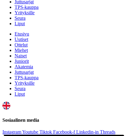
Juttusarjat
TPS-kauppa
Yrityksille
Seura
Liput
Etusivu
Uutiset
Ottelut
Miehet
Naiset
Juniorit
Akatemia
Juttusarjat
TPS-kauppa
Yrityksille
Seura
Liput
Sosiaalinen media
Instagram
Youtube
Tiktok
Facebook-f
Linkedin-in
Threads