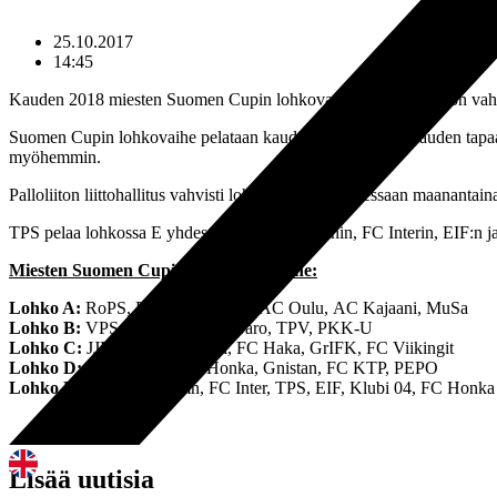
25.10.2017
14:45
Kauden 2018 miesten Suomen Cupin lohkovaiheen lohkojako on vahv
Suomen Cupin lohkovaihe pelataan kaudella 2018 edelliskauden tapaa
myöhemmin.
Palloliiton liittohallitus vahvisti lohkojaon kokouksessaan maanantain
TPS pelaa lohkossa E yhdessä IFK Mariehamnin, FC Interin, EIF:n 
Miesten Suomen Cupin 2018 lohkovaihe:
Lohko A:
RoPS, PS Kemi, KuPS, AC Oulu, AC Kajaani, MuSa
Lohko B:
VPS, SJK, KPV, FF Jaro, TPV, PKK-U
Lohko C:
JJK, Ilves, FC Lahti, FC Haka, GrIFK, FC Viikingit
Lohko D:
HIFK, HJK, FC Honka, Gnistan, FC KTP, PEPO
Lohko E: I
FK Mariehamn, FC Inter, TPS, EIF, Klubi 04, FC Honka
Lisää uutisia