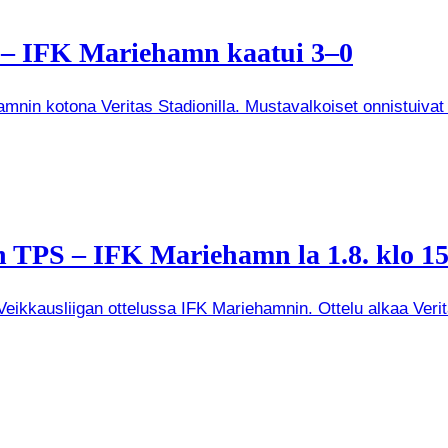
a – IFK Mariehamn kaatui 3–0
mnin kotona Veritas Stadionilla. Mustavalkoiset onnistuivat
 TPS – IFK Mariehamn la 1.8. klo 15
kkausliigan ottelussa IFK Mariehamnin. Ottelu alkaa Veritas