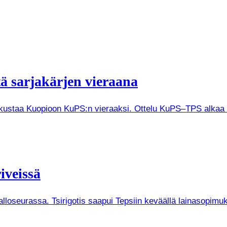
tä sarjakärjen vieraana
tkustaa Kuopioon KuPS:n vieraaksi. Ottelu KuPS–TPS alkaa V
iveissä
Palloseurassa. Tsirigotis saapui Tepsiin keväällä lainasopi