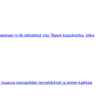
asi ry:lle lahjoitetut viisi Tepsin kausikorttia, jotka
un muassa seurajohdon tervehdykset ja ennen kaikkea