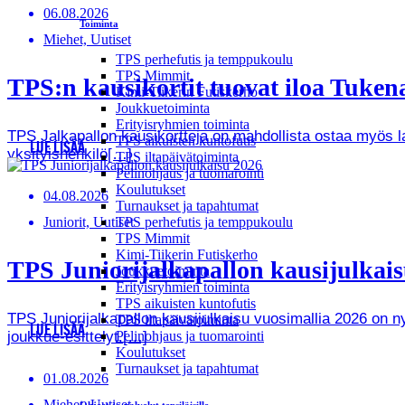
06.08.2026
Toiminta
Miehet, Uutiset
TPS perhefutis ja temppukoulu
TPS Mimmit
TPS:n kausikortit tuovat iloa Tukenas
Kimi-Tiikerin Futiskerho
Joukkuetoiminta
Erityisryhmien toiminta
TPS Jalkapallon kausikortteja on mahdollista ostaa myös lah
TPS aikuisten kuntofutis
LUE LISÄÄ
yksityishenkilö[…]
TPS iltapäivätoiminta
Pelinohjaus ja tuomarointi
Koulutukset
04.08.2026
Turnaukset ja tapahtumat
Juniorit, Uutiset
TPS perhefutis ja temppukoulu
TPS Mimmit
Kimi-Tiikerin Futiskerho
TPS Juniorijalkapallon kausijulkaisu
Joukkuetoiminta
Erityisryhmien toiminta
TPS aikuisten kuntofutis
TPS Juniorijalkapallon kausijulkaisu vuosimallia 2026 on
TPS iltapäivätoiminta
LUE LISÄÄ
joukkue-esittelyt.[…]
Pelinohjaus ja tuomarointi
Koulutukset
Turnaukset ja tapahtumat
01.08.2026
Miehet, Uutiset