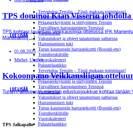
Ohjeet ja palvelut tepsiläisille
Tervetuloa Tepsiin – Tästä mukaan toimintaan!
TPS dominoi Kian Visserin johdoll
Toimintaohjeet, käytännöt ja maksut
Pelaajarekrytointi ja siirtyminen Tepsiin
Turvallinen harrastaminen Tepsissä
TPS kohtasi lauantain Veikkausliiga-ottelussa IFK Marienha
Varusteasiat
LUE LISÄÄ
Mariehamn[…]
Vakuutukset ja ohjeet tapaturman sattuessa
Harrastamisen tuki
Turun kaupungin harrastekortti (Boostii-etu)
01.08.2026
Toimihenkilöille
Miehet, Uutiset
Vuorokalenteri
Palautelaatikko
Tervetuloa Tepsiin – Tästä mukaan toimintaan!
Kokoonpano Veikkausliigan otteluun
Toimintaohjeet, käytännöt ja maksut
Pelaajarekrytointi ja siirtyminen Tepsiin
Turvallinen harrastaminen Tepsissä
LUE LISÄÄ
Turun Palloseuran miesten edustusjoukkue kohtaa tänään Vei
Varusteasiat
Vakuutukset ja ohjeet tapaturman sattuessa
Harrastamisen tuki
Turun kaupungin harrastekortti (Boostii-etu)
Toimihenkilöille
Vuorokalenteri
Palautelaatikko
TPS Jalkapallo