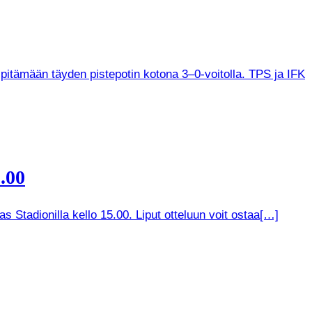
 pitämään täyden pistepotin kotona 3–0-voitolla. TPS ja IFK
.00
 Stadionilla kello 15.00. Liput otteluun voit ostaa[…]