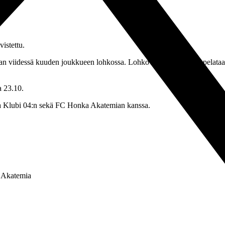
istettu.
n viidessä kuuden joukkueen lohkossa. Lohkovaiheen otteluita pelataa
a 23.10.
ja Klubi 04:n sekä FC Honka Akatemian kanssa.
 Akatemia