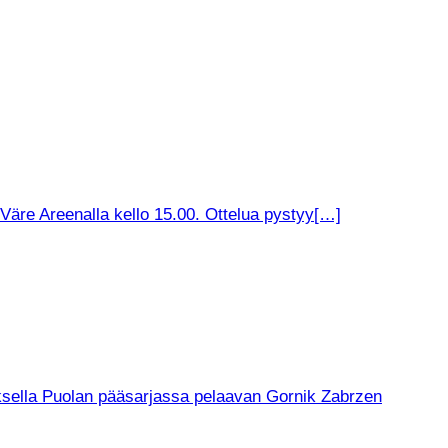
äre Areenalla kello 15.00. Ottelua pystyy[…]
muksella Puolan pääsarjassa pelaavan Gornik Zabrzen