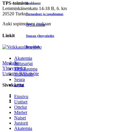
TPS-toimisto
Joukkueet
Lemminkäisenkatu 14-18 B, 6. krs
20520 Turku
Turnaukset ja tapahtumat
Auki sopimuksen mukaan
TPS:n ottelut
Linkit
Seuran yhteystiedot
In english
Akatemia
Medialle
Juttusarjat
Yhteystiedot
TPS-kauppa
Uutisten RSS-syöte
Yrityksille
Seura
Liput
Sivukartta
Etusivu
Uutiset
Ottelut
Miehet
Naiset
Juniorit
Akatemia