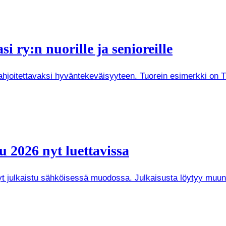
i ry:n nuorille ja senioreille
joitettavaksi hyväntekeväisyyteen. Tuorein esimerkki on Tuken
 2026 nyt luettavissa
 nyt julkaistu sähköisessä muodossa. Julkaisusta löytyy mu