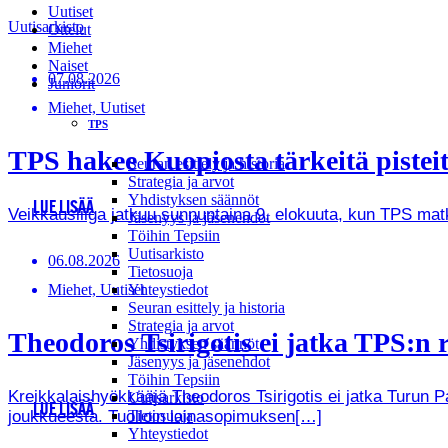
Uutiset
Uutisarkisto
Ottelut
Miehet
Naiset
07.08.2026
Juniorit
Miehet, Uutiset
TPS
TPS hakee Kuopiosta tärkeitä pistei
Seuran esittely ja historia
Strategia ja arvot
Yhdistyksen säännöt
LUE LISÄÄ
Veikkausliiga jatkuu sunnuntaina 9. elokuuta, kun TPS ma
Jäsenyys ja jäsenehdot
Töihin Tepsiin
Uutisarkisto
06.08.2026
Tietosuoja
Miehet, Uutiset
Yhteystiedot
Seuran esittely ja historia
Strategia ja arvot
Theodoros Tsirigotis ei jatka TPS:n r
Yhdistyksen säännöt
Jäsenyys ja jäsenehdot
Töihin Tepsiin
Kreikkalaishyökkääjä Theodoros Tsirigotis ei jatka Turun 
Uutisarkisto
LUE LISÄÄ
joukkueesta. Tuolloin lainasopimuksen[…]
Tietosuoja
Yhteystiedot