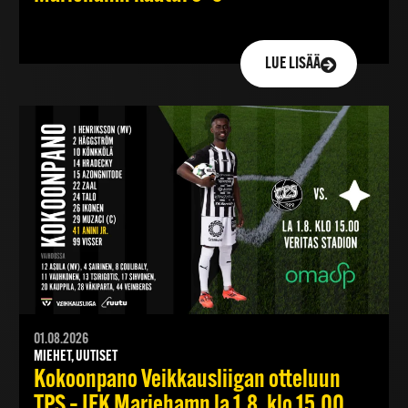
LUE LISÄÄ
01.08.2026
MIEHET, UUTISET
Kokoonpano Veikkausliigan otteluun
TPS – IFK Mariehamn la 1.8. klo 15.00