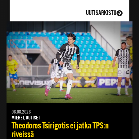
LISÄÄ UUTISIA
UUTISARKISTO
06.08.2026
MIEHET, UUTISET
Theodoros Tsirigotis ei jatka TPS:n
riveissä