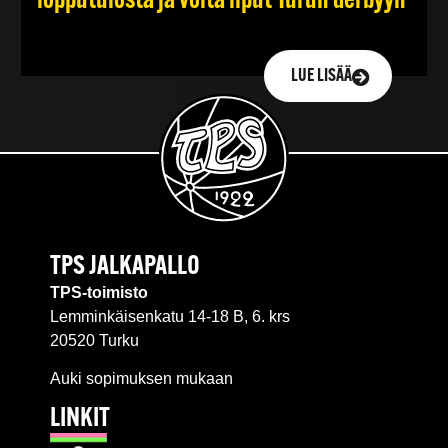
lopputulosta ja voita liput Turun derbyyn
LUE LISÄÄ
TPS JALKAPALLO
TPS-toimisto
Lemminkäisenkatu 14-18 B, 6. krs
20520 Turku
Auki sopimuksen mukaan
LINKIT