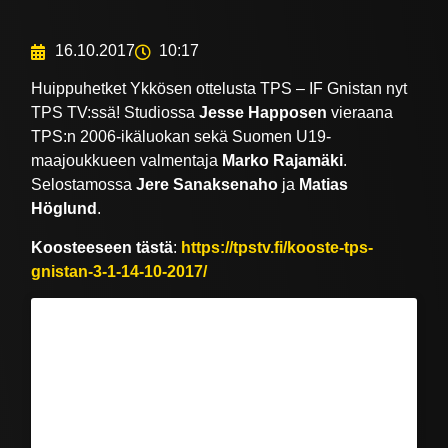
16.10.2017
10:17
Huippuhetket Ykkösen ottelusta TPS – IF Gnistan nyt
TPS TV:ssä! Studiossa
Jesse Happosen
vieraana
TPS:n 2006-ikäluokan sekä Suomen U19-
maajoukkueen valmentaja
Marko Rajamäki
.
Selostamossa
Jere Sanaksenaho
ja
Matias
Höglund
.
Koosteeseen tästä
:
https://tpstv.fi/kooste-tps-
gnistan-3-1-14-10-2017/