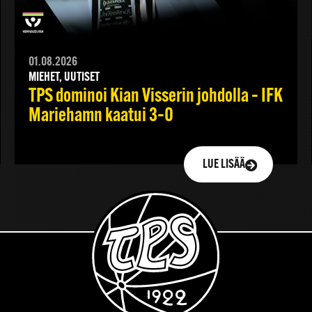
01.08.2026
MIEHET, UUTISET
TPS dominoi Kian Visserin johdolla – IFK
Mariehamn kaatui 3–0
LUE LISÄÄ