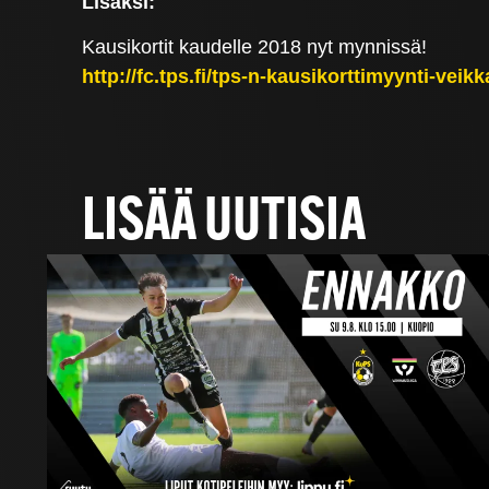
Lisäksi:
Kausikortit kaudelle 2018 nyt mynnissä!
http://fc.tps.fi/tps-n-kausikorttimyynti-veik
LISÄÄ UUTISIA