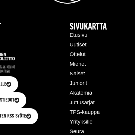
T
SIVUKARTTA
Etusivu
Uutiset
Ottelut
Miehet
Naiset
Juniorit
LLE
Akatemia
STIEDOT
Juttusarjat
TPS-kauppa
TEN RSS-SYÖTE
Yrityksille
Seura