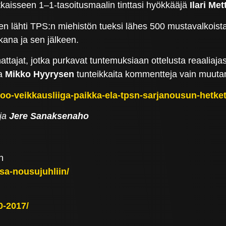
atkaisseen 1–1-tasoitusmaalin tinttasi hyökkääjä
Ilari Met
lähti TPS:n miehistön tueksi lähes 500 mustavalkoista 
ikana ja sen jälkeen.
tajat, jotka purkavat tuntemuksiaan ottelusta reaaliaja
a
Mikko Hyyrysen
tunteikkaita kommentteja vain muuta
poo-veikkausliiga-paikka-ela-tpsn-sarjanousun-hetket
ja
Jere Sanaksenaho
n
nsa-nousujuhliin/
0-2017/