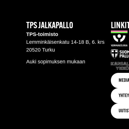
TPS JALKAPALLO
LINKI
TPS-toimisto
Lemminkäisenkatu 14-18 B, 6. krs
20520 Turku
Auki sopimuksen mukaan
MEDIA
YHTEY
UUTIS