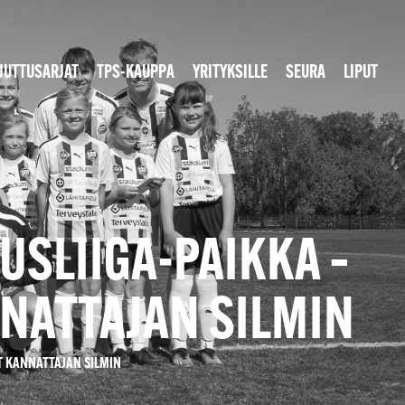
JUTTUSARJAT
TPS-KAUPPA
YRITYKSILLE
SEURA
LIPUT
USLIIGA-PAIKKA –
NATTAJAN SILMIN
T KANNATTAJAN SILMIN