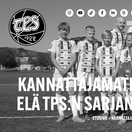
UU
KANNATTAJAMATKA
ELÄ TPS:N SARJ
ETUSIVU
»
KANNATTAJA