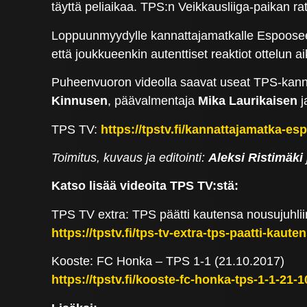
täyttä peliaikaa. TPS:n Veikkausliiga-paikan r
Loppuunmyydylle kannattajamatkalle Espooseen 
että joukkueenkin autenttiset reaktiot ottelun a
Puheenvuoron videolla saavat useat TPS-kannat
Kinnusen
, päävalmentaja
Mika Laurikaisen
j
TPS TV:
https://tpstv.fi/kannattajamatka-es
Toimitus, kuvaus ja editointi:
Aleksi Ristimäki
Katso lisää videoita TPS TV:stä:
TPS TV extra: TPS päätti kautensa nousujuhlii
https://tpstv.fi/tps-tv-extra-tps-paatti-kaute
Kooste: FC Honka – TPS 1-1 (21.10.2017)
https://tpstv.fi/kooste-fc-honka-tps-1-1-21-1