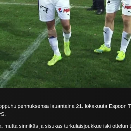
 loppuhuipennuksensa lauantaina 21. lokakuuta Espoon T
PS.
la, mutta sinnikäs ja sisukas turkulaisjoukkue iski ottelu