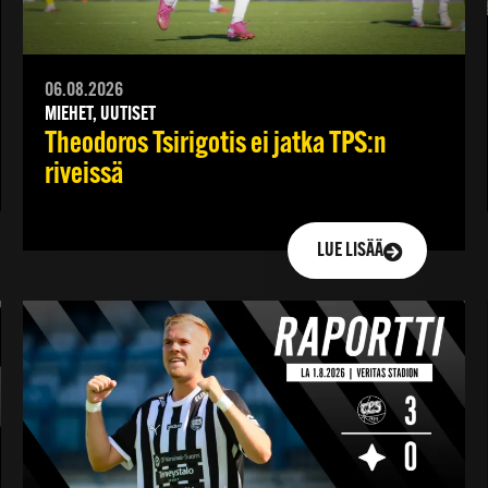
06.08.2026
MIEHET, UUTISET
Theodoros Tsirigotis ei jatka TPS:n
riveissä
LUE LISÄÄ