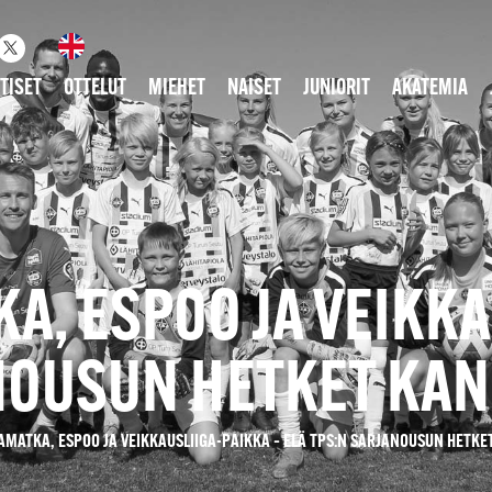
TISET
OTTELUT
MIEHET
NAISET
JUNIORIT
AKATEMIA
, ESPOO JA VEIKKA
ANOUSUN HETKET KAN
MATKA, ESPOO JA VEIKKAUSLIIGA-PAIKKA – ELÄ TPS:N SARJANOUSUN HETKE