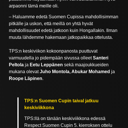
arpaonni tämä meille oli.
– Haluamme edetä Suomen Cupissa mahdollisimman
pitkälle ja uskon, että meillä on yhtä hyvät
mahdollisuudet edetä jatkoon kuin Hongallakin. Ilman
muuta lähdemme hakemaan jatkopaikkaa ottelusta.
TPS:n keskiviikon kokoonpanosta puuttuvat
varmuudella jo pidempään sivussa olleet
Santeri
Peltola
ja
Eetu Leppänen
sekä maajoukkueiden
mukana olevat
Juho Montola, Abukar Mohamed
ja
Roope Läpinen
.
TPS:n Suomen Cupin taival jatkuu
keskiviikkona
TPS:llä on tänään keskiviikkona edessä
Respect Suomen Cupin 5. kierroksen ottelu