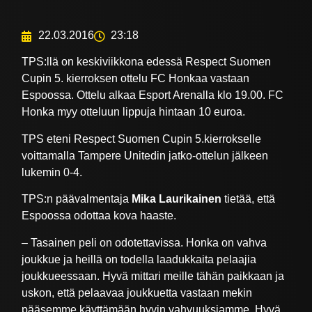
22.03.2016
23:18
TPS:llä on keskiviikkona edessä Respect Suomen
Cupin 5. kierroksen ottelu FC Honkaa vastaan
Espoossa. Ottelu alkaa Esport Arenalla klo 19.00. FC
Honka myy otteluun lippuja hintaan 10 euroa.
TPS eteni Respect Suomen Cupin 5.kierrokselle
voittamalla Tampere Unitedin jatko-ottelun jälkeen
lukemin 0-4.
TPS:n päävalmentaja
Mika Laurikainen
tietää, että
Espoossa odottaa kova haaste.
– Tasainen peli on odotettavissa. Honka on vahva
joukkue ja heillä on todella laadukkaita pelaajia
joukkueessaan. Hyvä mittari meille tähän paikkaan ja
uskon, että pelaavaa joukkuetta vastaan mekin
pääsemme käyttämään hyvin vahvuuksiamme. Hyvä