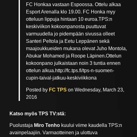
FC Honkaa vastaan Espoossa. Ottelu alkaa
Esport Arenalla klo 19.00. FC Honka myy
otteluun lippuja hintaan 10 euroa.TPS:n
keskiviikon kokoonpanosta puuttuvat
varmuudella jo pidempään sivussa olleet
Santeri Peltola ja Eetu Leppänen sekä
maajoukkueiden mukana olevat Juho Montola,
Abukar Mohamed ja Roope Läpinen.Ottelun
kokoonpano julkaistaan noin 3 tuntia ennen
ottelun alkua.http://fc.tps.fi/tps-n-suomen-
cupin-taival-jatkuu-keskiviikkona
Posted by
FC TPS
on Wednesday, March 23,
2016
Katso myös TPS TV:stä:
Puolustaja
Miro Tenho
kuului viime kaudella TPS:n
avainpelaajiin. Varmaotteinen ja ulottuva