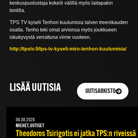
keskuspuolustaja kokeili välillä myös laitapakin
tontilla.
TPS TV kyseli Tenhon kuulumisia talven treenikauden
osalta. Tenho teki omat arvionsa myös joukkueen
iskukyvystä verrattuna viime vuoteen.
http://tpstv.fi/tps-tv-kyseli-miro-tenhon-kuulumisia/
LISÄÄ UUTISIA
UUTISARKISTO
06.08.2026
MIEHET, UUTISET
Theodoros Tsirigotis ei jatka TPS:n riveissä