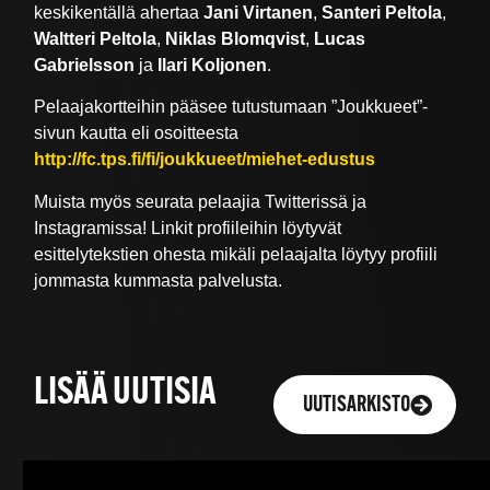
keskikentällä ahertaa
Jani Virtanen
,
Santeri Peltola
,
Waltteri Peltola
,
Niklas Blomqvist
,
Lucas
Gabrielsson
ja
Ilari Koljonen
.
Pelaajakortteihin pääsee tutustumaan ”Joukkueet”-
sivun kautta eli osoitteesta
http://fc.tps.fi/fi/joukkueet/miehet-edustus
Muista myös seurata pelaajia Twitterissä ja
Instagramissa! Linkit profiileihin löytyvät
esittelytekstien ohesta mikäli pelaajalta löytyy profiili
jommasta kummasta palvelusta.
LISÄÄ UUTISIA
UUTISARKISTO