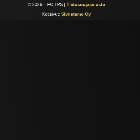
©
2026
– FC TPS |
Tietosuojaseloste
Kotisivut:
Sivustamo Oy