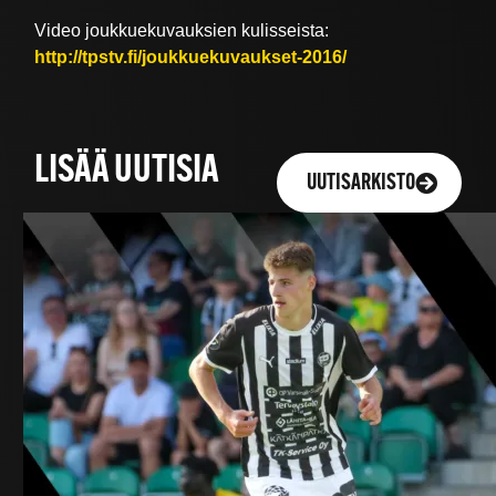
Video joukkuekuvauksien kulisseista:
http://tpstv.fi/joukkuekuvaukset-2016/
LISÄÄ UUTISIA
UUTISARKISTO