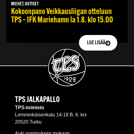
MIEHET, UUTISET
Kokoonpano Veikkausliigan otteluun
TPS – IFK Mariehamn la 1.8. klo 15.00
LUE LISÄÄ
TPS JALKAPALLO
TPS-toimisto
Lemminkäisenkatu 14-18 B, 6. krs
20520 Turku
Auki sopimuksen mukaan