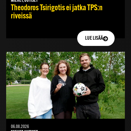
MIEHET, UUTISET
Theodoros Tsirigotis ei jatka TPS:n
riveissä
LUE LISÄÄ
06.08.2026