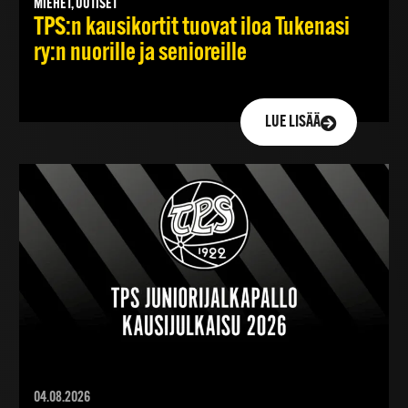
MIEHET, UUTISET
TPS:n kausikortit tuovat iloa Tukenasi
ry:n nuorille ja senioreille
LUE LISÄÄ
04.08.2026