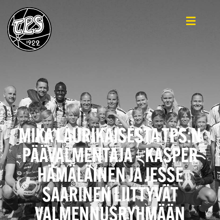
MIKA LAURIKAISESTA TPS:N
PÄÄVALMENTAJA – KASPER
HÄMÄLÄINEN JA JESSE
SAARINEN LIITTYVÄT
VALMENNUSRYHMÄÄN