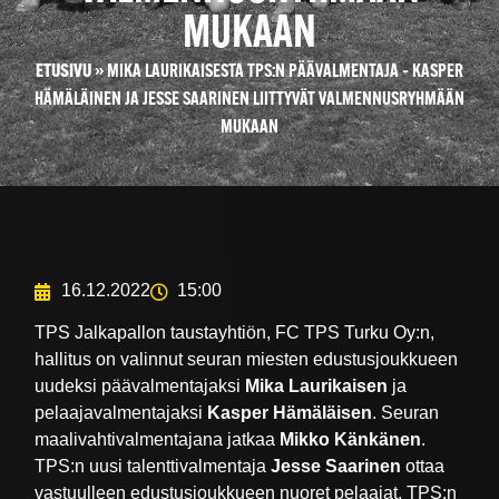
MUKAAN
ETUSIVU
»
MIKA LAURIKAISESTA TPS:N PÄÄVALMENTAJA – KASPER
HÄMÄLÄINEN JA JESSE SAARINEN LIITTYVÄT VALMENNUSRYHMÄÄN
MUKAAN
16.12.2022
15:00
TPS Jalkapallon taustayhtiön, FC TPS Turku Oy:n,
hallitus on valinnut seuran miesten edustusjoukkueen
uudeksi päävalmentajaksi
Mika Laurikaisen
ja
pelaajavalmentajaksi
Kasper Hämäläisen
. Seuran
maalivahtivalmentajana jatkaa
Mikko Känkänen
.
TPS:n uusi talenttivalmentaja
Jesse Saarinen
ottaa
vastuulleen edustusjoukkueen nuoret pelaajat. TPS:n