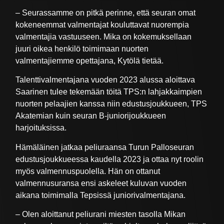
– Seurassamme on pitkä perinne, että seuran omat
kokeneemmat valmentajat kouluttavat nuorempia
valmentajia vastuuseen. Mika on kokemuksellaan
juuri oikea henkilö toimimaan nuorten
valmentajiemme opettajana, Kytölä tietää.
Talenttivalmentajana vuoden 2023 alussa aloittava
Saarinen tulee tekemään töitä TPS:n lahjakkaimpien
nuorten pelaajien kanssa niin edustusjoukkueen, TPS
Akatemian kuin seuran B-juniorijoukkueen
harjoituksissa.
Hämäläinen jatkaa peliuraansa Turun Palloseuran
edustusjoukkueessa kaudella 2023 ja ottaa nyt roolin
myös valmennuspuolella. Hän on ottanut
valmennusuransa ensi askeleet kuluvan vuoden
aikana toimimalla Tepsissä juniorivalmentajana.
– Olen aloittanut peliurani miesten tasolla Mikan