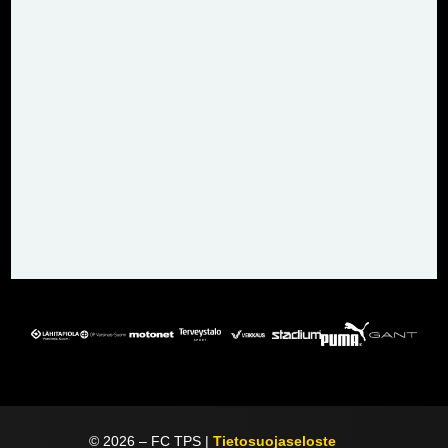
©
2026
– FC TPS |
Tietosuojaseloste