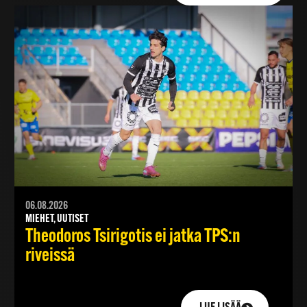
06.08.2026
MIEHET, UUTISET
Theodoros Tsirigotis ei jatka TPS:n
riveissä