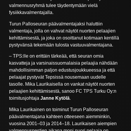
valmennusryhmä tulee täydentymään vielä
fysiikkavalmentajalla.
Turun Palloseuran päävalmentajaksi haluttiin
valmentaja, jolla on vahvat näytöt nuorten pelaajien
kehittämisestä, ja joka on osoittanut kotimaan kentillä
pystyvänsä tekemään tulosta vastuuvalmentajana.
– TPS:lle on erittäin tärkeää, että seuran omia
kasvatteja ja varsinaissuomalaisia pelaajia nähdään
mahdollisimman paljon edustusjoukkueessa ja että
pelaajat pystyvät Tepsissä nousemaan uudelle
tasolle. Mika Laurikaisella on vankat näytöt nuorten
pelaajien kehittämisestä, sanoo FC TPS Turku Oy:n
toimitusjohtaja
Janne Kytölä
.
Mika Laurikainen on toiminut Turun Palloseuran
päävalmentajana kahteen otteeseen aiemminkin,
vuosina 2001–03 ja 2014–18. Laurikaisen aiempien
valmennuspestien aikana moni nuori pelaaja on