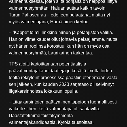
valmennuksessa, joten siltä pohjalta on helppoa liittyä
valmennusryhmään. Haluan auttaa kaikin tavoin
Turun Palloseuraa – edelleen pelaajana, mutta nyt
myös valmentajana, Hämäläinen kertoo.
– ”Kappe” toimii linkkinä minun ja pelaajiston välillä.
Hän on viime kaudet ollut johtavia pelaajiamme, mutta
nyt hänen roolinsa korostuu, kun hän on myös osa
valmennusryhmää, Laurikainen tarkentaa.
TPS aloitti kartoittamaan potentiaalisia
päävalmentajakandidaatteja jo kesällä, mutta toden
teolla rekrytointiprosessissa päästiin etenemään vasta
sen jälkeen, kun kauden 2023 sarjataso oli selvinnyt
liigakarsinnoissa lokakuun lopulla.
– Liigakarsintojen päättyminen tappioon luonnollisesti
vaikutti siihen, keitä valmentajia oli saatavilla.
Haastattelimme toistakymmentä
valmentajakandidaattia, Kytölä taustoittaa.