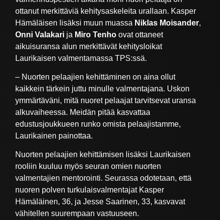
ottanut merkittäviä kehitysaskeleita urallaan. Kasper
Hämäläisen lisäksi muun muassa
Niklas Moisander
,
Onni Valakari
ja
Miro Tenho
ovat ottaneet
aikuisuransa alun merkittävät kehitysloikat
Laurikaisen valmentamassa TPS:ssä.
– Nuorten pelaajien kehittäminen on aina ollut
kaikkein tärkein juttu minulle valmentajana. Uskon
ymmärtäväni, mitä nuoret pelaajat tarvitsevat uransa
alkuvaiheessa. Meidän pitää kasvattaa
edustusjoukkueen runko omista pelaajistamme,
Laurikainen painottaa.
Nuorten pelaajien kehittämisen lisäksi Laurikaisen
rooliin kuuluu myös seuran omien nuorten
valmentajien mentorointi. Seurassa odotetaan, että
nuoren polven turkulaisvalmentajat Kasper
Hämäläinen, 36, ja Jesse Saarinen, 33, kasvavat
vähitellen suurempaan vastuuseen.