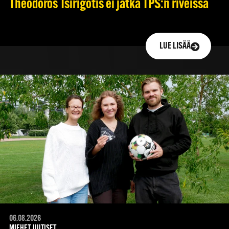
Theodoros Tsirigotis ei jatka TPS:n riveissä
LUE LISÄÄ
06.08.2026
MIEHET, UUTISET