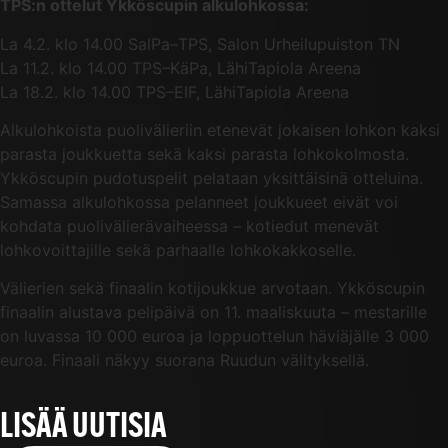
TPS:n ottelut Ykköscupin alkulohkossa:
La 4.2. klo 14.00 SalPa–TPS, Salon Urheilupuiston TN
La 11.2. klo 14.00 TPS–KäPa, LähiTapiola Areena
La 18.2. klo 14.00 TPS–EIF, LähiTapiola Areena
Alkulohkoista puolivälieriin etenevät jokaisen lohkon kaksi
parasta joukkuetta sekä kaksi parasta lohkokolmosta.
Ykköscupin pudotuspelit pelataan yksittäisinä otteluina.
Samassa alkulohkossa pelanneet joukkueet eivät voi
kohdata puolivälierävaiheessa – kotiedut menevät
lohkovoittajille sekä parhaalle lohkokakkoselle.
Välierien sekä finaalin kotijoukkue arvotaan. Ykköscupin
finaalin alustava pelipäivä on 11. maaliskuuta – mestarille
on luvassa 10 000 euroa ja loppuottelun häviäjälle 3 000
euroa. Finaali näkyy suorana Ruudun välityksellä.
LISÄÄ UUTISIA