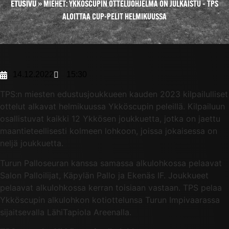
ETUSIVU
»
MIEHET: YKKÖSCUPIN OTTELUOHJELMA ON JULKAISTU – TPS
ALOITTAA CUP-PELIT HELMIKUUSSA
14.12.2022
15:30
TPS:n miesten edustusjoukkueen kauden 2023 kilpailulliset
ottelut alkavat helmikuussa Ykköscupin peleillä. Kilpailuun
osallistuvat kaikki 12 Ykkösen joukkuetta, jotka on jaettu
maantieteellisesti kolmeen lohkoon, joissa jokaisessa on
neljä joukkuetta.
Turun Palloseuran kanssa samassa alkulohkossa pelaavat
Salon Palloilijat, Käpylän Pallo ja Ekenäs IF. Joukkueet
pelaavat alkulohkossa kerran toisiaan vastaan. TPS pelaa
Ykköscupin alkulohkon kotiottelunsa Turun Impivaarassa
sijaitsevalla LähiTapiola Areenalla.