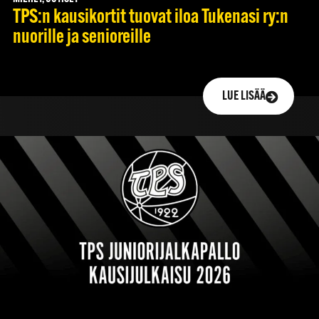
TPS:n kausikortit tuovat iloa Tukenasi ry:n
nuorille ja senioreille
LUE LISÄÄ