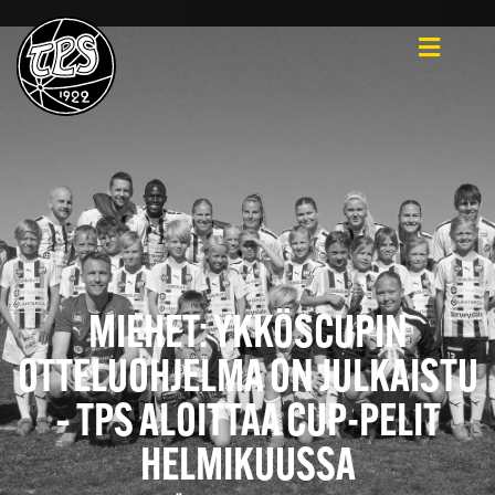
MIEHET: YKKÖSCUPIN
OTTELUOHJELMA ON JULKAISTU
– TPS ALOITTAA CUP-PELIT
HELMIKUUSSA