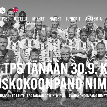
TISET
OTTELUT
MIEHET
NAISET
JUNIORIT
AKATEMIA
– TPS TÄNÄÄN 30.9. K
USKOKOONPANO NIM
TUSIVU
»
FC LAHTI – TPS TÄNÄÄN 30.9. KLO 18.30 – AVAUSKOKOONPANO NIME