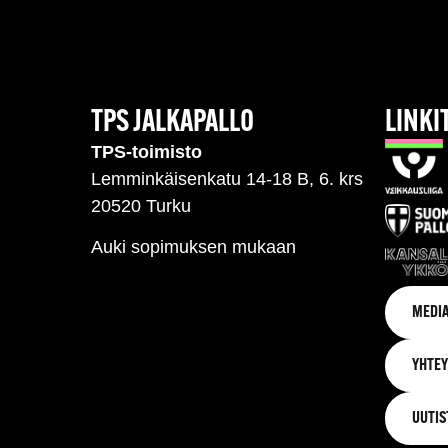
TPS JALKAPALLO
LINKI
TPS-toimisto
Lemminkäisenkatu 14-18 B, 6. krs
20520 Turku
Auki sopimuksen mukaan
MEDIA
YHTEY
UUTIS