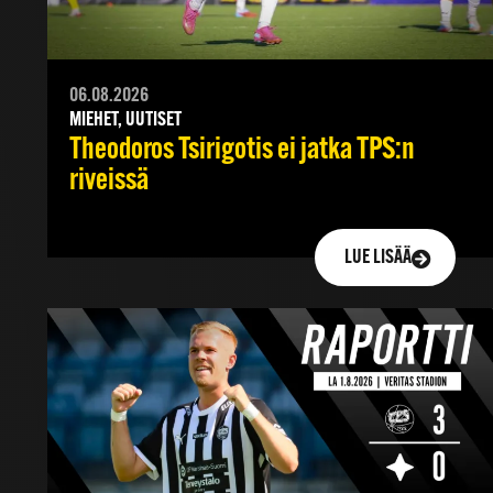
06.08.2026
MIEHET, UUTISET
Theodoros Tsirigotis ei jatka TPS:n
riveissä
LUE LISÄÄ