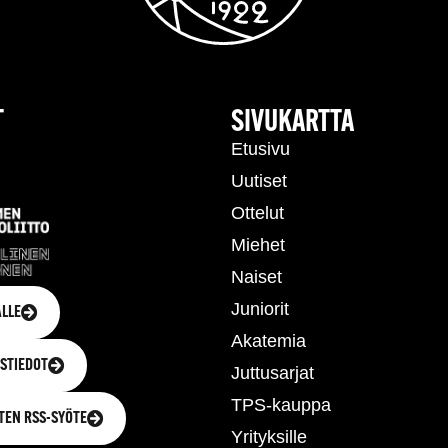
T
SIVUKARTTA
Etusivu
Uutiset
Ottelut
Miehet
Naiset
Juniorit
LLE
Akatemia
STIEDOT
Juttusarjat
TPS-kauppa
TEN RSS-SYÖTE
Yrityksille