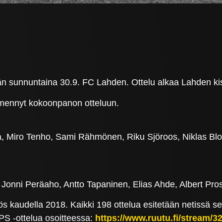
än sunnuntaina 30.9. FC Lahden. Ottelu alkaa Lahden kis
mennyt kokoonpanon otteluun.
a, Miro Tenho, Sami Rähmönen, Riku Sjöroos, Niklas Bl
 Jonni Peräaho, Antto Tapaninen, Elias Ahde, Albert Pro
yös kaudella 2018. Kaikki 198 ottelua esitetään netissä 
S -ottelua osoitteessa:
https://www.ruutu.fi/stream/3