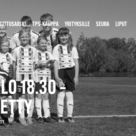
JUTTUSARJAT
TPS-KAUPPA
YRITYKSILLE
SEURA
LIPUT
LO 18.30 –
ETTY
TTY