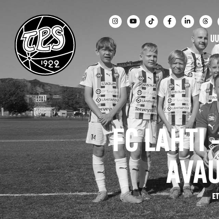
UU
FC LAHTI 
AVA
E