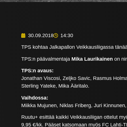
30.09.2018
14:30
TPS kohtaa Jalkapallon Veikkausliigassa tänä
TPS:n päävalmentaja
Mika Laurikainen
on ni
TPS:n avaus:
Jonathan Viscosi, Zeljko Savic, Rasmus Holm
Sterling Yateke, Mika Ääritalo.
Vaihdossa:
Miikka Mujunen, Niklas Friberg, Juri Kinnunen,
Ruutu+ esittää kaikki Veikkausliigan ottelut m
9,95 €/kk. Pääset katsomaan myös FC Lahti-TP