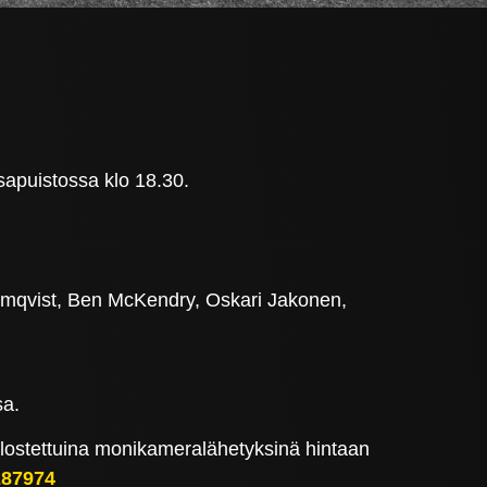
apuistossa klo 18.30.
omqvist, Ben McKendry, Oskari Jakonen,
sa.
selostettuina monikameralähetyksinä hintaan
287974