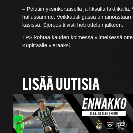
– Pelatiin yksinkertaisella ja fiksulla taktiikall
hallussamme. Veikkausliigassa on ainoastaan va
käsissä, Sjöroos tiivisti heti ottelun jälkeen.
TPS kohtaa kauden kolmessa viimeisessä ottel
Kupittaalle vieraaksi.
LISÄÄ UUTISIA