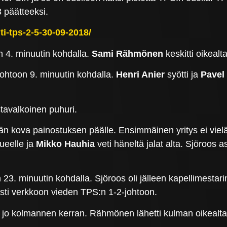
 päätteeksi.
hti-tps-2-5-30-09-2018/
 4. minuutin kohdalla.
Sami Rähmönen
keskitti oikealt
johtoon 9. minuutin kohdalla.
Henri Anier
syötti ja
Pavel
tavalkoinen puhuri.
än kova painostuksen päälle. Ensimmäinen yritys ei vielä
ueelle ja
Mikko Hauhia
veti häneltä jalat alta. Sjöroos as
 23. minuutin kohdalla. Sjöroos oli jälleen kapellimestarin
asti verkkoon vieden TPS:n 1-2-johtoon.
ti jo kolmannen kerran. Rähmönen lähetti kulman oikealta