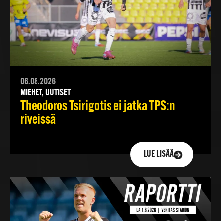
06.08.2026
MIEHET, UUTISET
Theodoros Tsirigotis ei jatka TPS:n
riveissä
LUE LISÄÄ