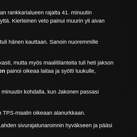
van rankkarialueen rajalta 41. minuutin
ttä. Kierteinen veto painui muurin yli aivan
ne tuli hänen kauttaan. Sanoin nuoremmille
asti, mutta myös maalitilanteita tuli heti jakson
nen
painoi oikeaa laitaa ja syötti luukulle,
4. minuutin kohdalla, kun Jakonen passasi
n TPS-maalin oikeaan alanurkkaan.
 Lahden sivurajatunaroinnin hyväkseen ja pääsi