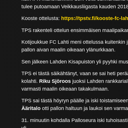
tulee putoamaan Veikkausliigasta kauden 2018
Kooste ottelusta:
https://tpstv.fi/kooste-fc-la
TPS rakenteli ottelun ensimmäisen maalipaikan
Kotijoukkue FC Lahti meni ottelussa kuitenkin 
pallon aivan maalin oikeaan ylänurkkaan.
Sen jälkeen Lahden Kisapuiston yli pyyhki mus
TPS ei tästä säikähtänyt, vaan se sai heti perä
kolahti.
Riku Sjöroos
juoksi Lahden rankkarial
varmasti maalin oikeaan takakulmaan.
TPS sai tästä höyryn päälle ja iski toistamiseen
Ääritalo
otti pallon haltuun ja laukoi sen varm
31. minuutin kohdalla Palloseura iski tuhoisas
yli.