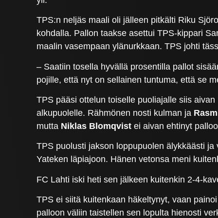
TPS:n neljäs maali oli jälleen pitkälti Riku Sj
kohdalla. Pallon taakse asettui TPS-kippari Sam
maalin vasempaan ylänurkkaan. TPS johti täss
– Saatiin tosella hyvällä prosentilla pallot sis
pojille, että nyt on sellainen tuntuma, että se
TPS pääsi ottelun toiselle puoliajalle siis aiva
alkupuolelle. Rähmönen nosti kulman ja
Rasm
mutta
Niklas Blomqvist
ei aivan ehtinyt palloo
TPS puolusti jakson loppupuolen älykkäästi ja 
Yateken läpiajoon. Hänen vetonsa meni kuitenki
FC Lahti iski heti sen jälkeen kuitenkin 2-4-k
TPS ei siitä kuitenkaan häkeltynyt, vaan pain
palloon väliin taistellen sen lopulta hienosti v