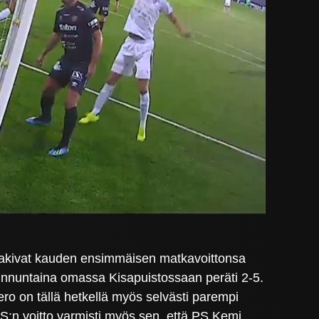
t hakivat kauden ensimmäisen matkavoittonsa
 sunnuntaina omassa Kisapuistossaan peräti 2-5.
ero on tällä hetkellä myös selvästi parempi
S:n voitto varmisti myös sen, että PS Kemi