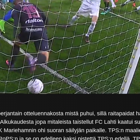
perjantain otteluennakosta mistä puhui, sillä raitapaida
 Alkukaudesta jopa mitaleista taistellut FC Lahti kaatui
IFK Mariehamnin ohi suoran säilyjän paikalle. TPS:n maali
RoPS:n ja se on edelleen kaksi pistettä TPS:n edellä. TP