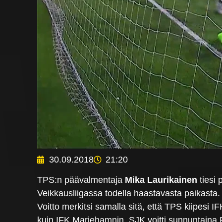
30.09.2018
21:20
TPS:n päävalmentaja
Mika Laurikainen
tiesi 
Veikkausliigassa todella haastavasta paikasta.
Voitto merkitsi samalla sitä, että TPS kiipesi 
kuin IFK Mariehamnin. SJK voitti sunnuntaina 