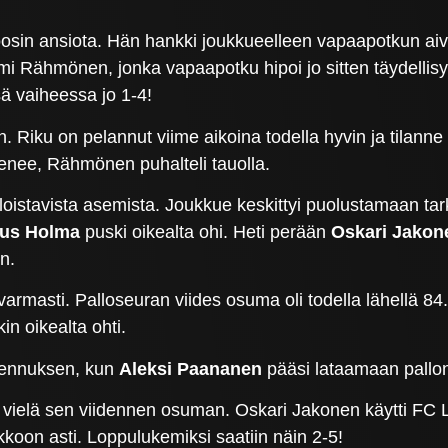
öroosin ansiota. Hän hankki joukkueelleen vapaapotkun ai
i Rähmönen, jonka vapaapotku hipoi jo sitten täydellisyy
ä vaiheessa jo 1-4!
ään. Riku on pelannut viime aikoina todella hyvin ja tilan
 menee, Rähmönen puhalteli tauolla.
n loistavista asemista. Joukkue keskittyi puolustamaan tark
us Holma
puski oikealta ohi. Heti perään
Oskari Jako
n.
varmasti. Palloseuran viides osuma oli todella lähellä 8
n oikealta ohti.
avennuksen, kun
Aleksi Paananen
pääsi lataamaan pallo
oi vielä sen viidennen osuman. Oskari Jakonen käytti FC
erkkoon asti. Loppulukemiksi saatiin näin 2-5!