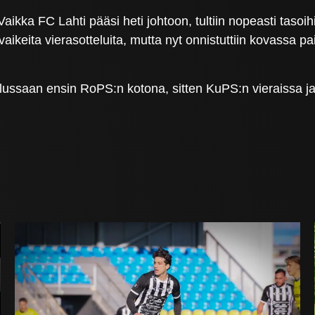
a. Vaikka FC Lahti pääsi heti johtoon, tultiin nopeasti tasoi
ikeita vierasotteluita, mutta nyt onnistuttiin kovassa 
ussaan ensin RoPS:n kotona, sitten KuPS:n vieraissa ja