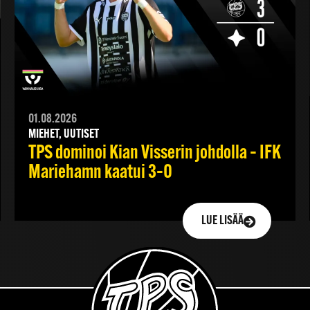
01.08.2026
MIEHET, UUTISET
TPS dominoi Kian Visserin johdolla – IFK
Mariehamn kaatui 3–0
LUE LISÄÄ