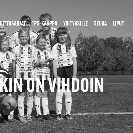
JUTTUSARJAT
TPS-KAUPPA
YRITYKSILLE
SEURA
LIPUT
OKIN ON VIHDOIN