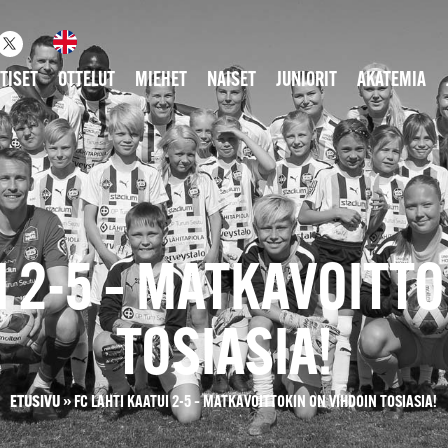
TISET
OTTELUT
MIEHET
NAISET
JUNIORIT
AKATEMIA
I 2-5 – MATKAVOITT
TOSIASIA!
ETUSIVU
»
FC LAHTI KAATUI 2-5 – MATKAVOITTOKIN ON VIHDOIN TOSIASIA!